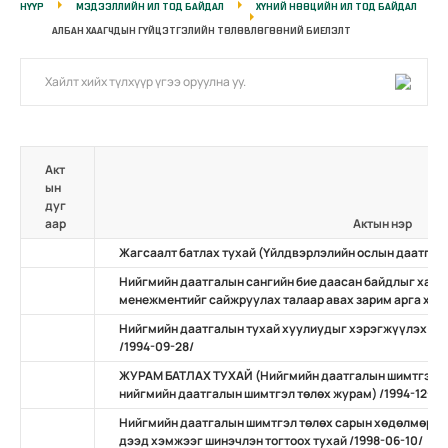
НҮҮР
МЭДЭЭЛЛИЙН ИЛ ТОД БАЙДАЛ
ХҮНИЙ НӨӨЦИЙН ИЛ ТОД БАЙДАЛ
АЛБАН ХААГЧДЫН ГҮЙЦЭТГЭЛИЙН ТӨЛӨВЛӨГӨӨНИЙ БИЕЛЭЛТ
Акт
ын
дуг
аар
Актын нэр
Жагсаалт батлах тухай (Үйлдвэрлэлийн ослын даатгалы
Нийгмийн даатгалын сангийн бие даасан байдлыг ханга
менежментийг сайжруулах талаар авах зарим арга хэмж
Нийгмийн даатгалын тухай хуулиудыг хэрэгжүүлэх тал
/1994-09-28/
ЖУРАМ БАТЛАХ ТУХАЙ (Нийгмийн даатгалын шимтгэл т
нийгмийн даатгалын шимтгэл төлөх журам) /1994-12-21
Нийгмийн даатгалын шимтгэл төлөх сарын хөдөлмөрийн
дээд хэмжээг шинэчлэн тогтоох тухай /1998-06-10/