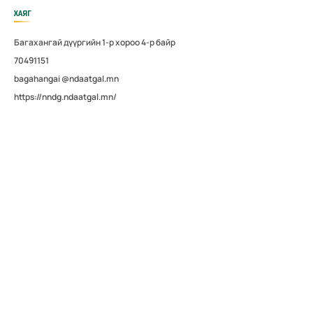
ХАЯГ
Багахангай дүүргийн 1-р хороо 4-р байр
70491151
bagahangai @ndaatgal.mn
https://nndg.ndaatgal.mn/