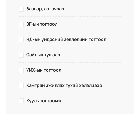
Заавар, аргачлал
ЗГ-ын тогтоол
НД-ын үндэсний зөвлөлийн тогтоол
Сайдын тушаал
УИХ-ын тогтоол
Хамтран ажиллах тухай хэлэлцээр
Хууль тогтоомж