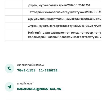
Дүрэм, журам батлах тухай 2014.10.25 №354
Тэтгэврийн хэмжээг нэмэгдүүлэх тухай /2016-05-31 №
Эрүүл мэндийн даатгалын шимтгэлийн 2016 оны хэмжээ
Дүрэм, журам, загвар батлах тухай 2016.05.23 №279
Нийгмийн даатгалын шимтгэл төлөх, тэтгэвэр, тэтгэм
хөдөлмөрийн хөлсний дээд хэмжээг тогтоох тухай 2017
ХЭРЭГЛЭГЧИЙН ЛАВЛАХ
7049-1151
11-328030
И-МЭЙЛ ХАЯГ
BAGAHANGAI@NDAATGAL.MN