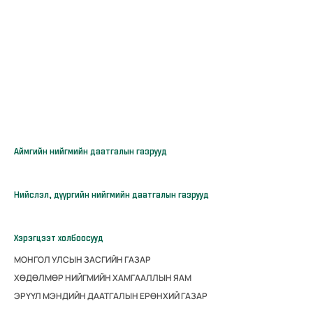
Аймгийн нийгмийн даатгалын газрууд
Нийслэл, дүүргийн нийгмийн даатгалын газрууд
Хэрэгцээт холбоосууд
МОНГОЛ УЛСЫН ЗАСГИЙН ГАЗАР
ХӨДӨЛМӨР НИЙГМИЙН ХАМГААЛЛЫН ЯАМ
ЭРҮҮЛ МЭНДИЙН ДААТГАЛЫН ЕРӨНХИЙ ГАЗАР