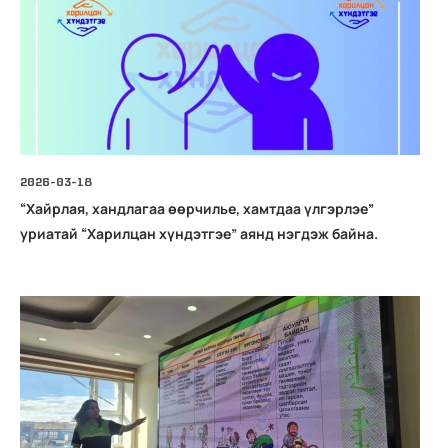
НЭРИЙН ДАНС ТООЦООЛОХ
2026-03-18
“Хайрлая, хандлагаа өөрчилье, хамтдаа үлгэрлэе”
АЖИЛЛАСАН ЖИЛИЙН НӨХӨН ТООЦООЛОЛТ
уриатай “Харилцан хүндэтгэе” аянд нэгдэж байна.
НДШ ТӨЛӨЛТИЙН ТОДОРХОЙЛОЛТ ШАЛГАХ