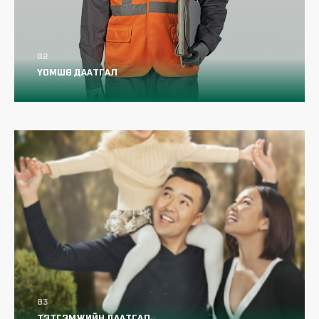
Хувиараа хөдөлмөр эрхлэгчид
тохиолдож болох үйлдвэрлэлийн ослын
эрсдэлт хүчин зүйл
ҮОМШӨ ДААТГАЛ
Малчин даатгуулагчид тохиолдож
болох үйлдвэрлэлийн ослын эрсдэлт
хүчин зүйлс
Үйлдвэрлэлийн осол, мэргэжлээс
шалтгаалсан өвчний даатгалын сангаас
олгох тэтгэвэр, тэтгэмж, төлбөр
Хөдөлмөрийн чадвар алдалтыг хэрхэн
ТЭТГЭМЖИЙН ДААТГАЛ