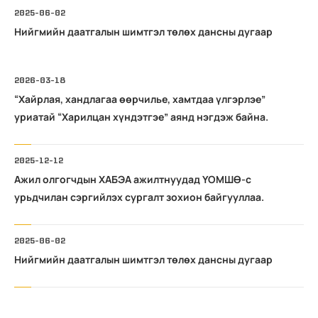
2025-06-02
Нийгмийн даатгалын шимтгэл төлөх дансны дугаар
2026-03-18
“Хайрлая, хандлагаа өөрчилье, хамтдаа үлгэрлэе”
уриатай “Харилцан хүндэтгэе” аянд нэгдэж байна.
2025-12-12
Ажил олгогчдын ХАБЭА ажилтнуудад ҮОМШӨ-с
урьдчилан сэргийлэх сургалт зохион байгууллаа.
2025-06-02
Нийгмийн даатгалын шимтгэл төлөх дансны дугаар
2025-05-08