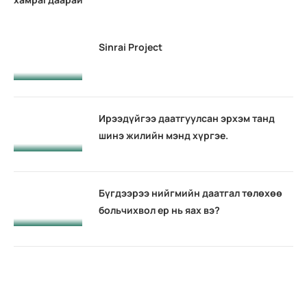
2020-12-27
Sinrai Project
91.9 мянган даатгуулагч нийгмийн даатгалын
лавлагаагаа цахимаар авчээ
2020-12-27
Ирээдүйгээ даатгуулсан эрхэм танд
228.6 мянган иргэний тэтгэврийн зээлийг чөлөөллөө
шинэ жилийн мэнд хүргэе.
2020-12-26
Улаанбаатар хот дахь хэлтсүүдийн шуудангийн хаяг
Бүгдээрээ нийгмийн даатгал төлөхөө
больчихвол ер нь яах вэ?
2020-12-26
Утсаар болон цахимаар мэргэшсэн зөвлөгөө өгч байна
Нийгмийн даатгалын шимтгэл яаж
нэмэгдэх вэ?
2020-12-26