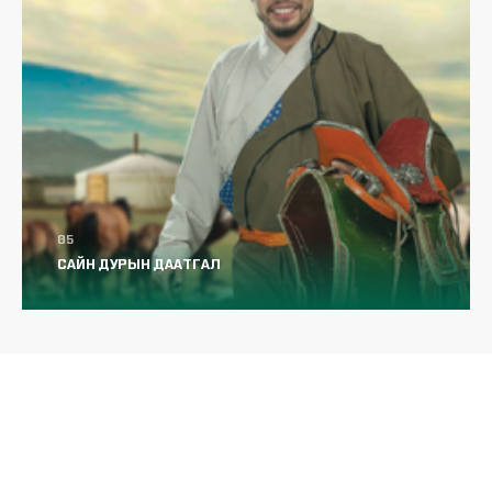
Нийгмийн даатгалын лавлагааг
гэрээсээ ч авах боломжтой боллоо
САЙН ДУРЫН ДААТГАЛ