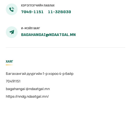
ХЭРЭГЛЭГЧИЙН ЛАВЛАХ
7049-1151
11-328030
И-МЭЙЛ ХАЯГ
BAGAHANGAI@NDAATGAL.MN
ХАЯГ
Багахангай дүүргийн 1-р хороо 4-р байр
70491151
bagahangai @ndaatgal.mn
https://nndg.ndaatgal.mn/