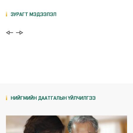
78.7 мянган иргэний хөдөлмөрийн чадвар алдалтын хувь,
хугацааг цахимаар шийдвэрлэлээ
ЗУРАГТ МЭДЭЭЛЭЛ
Нийгмийн даатгал төлөх ямар үр
ашигтай вэ?
2020-12-24
БНСУ дахь иргэдийнхээ нийгмийн баталгааг ханган
ажиллаж байна
Нийгмийн даатгал төлөхгүй банкинд
хуримтуулах боломж хэр вэ?
2020-12-24
Д.Баярмандах: БНСУ дахь иргэдийнхээ нийгмийн
баталгааг ханган ажиллаж байна
2020 оноос хэрэгжиж эхлэх нийгмийн
даатгалын хуулийн өөрчлөлтүүд
НИЙГМИЙН ДААТГАЛЫН ҮЙЛЧИЛГЭЭ
Харандааны адал явдал-Нийгмийн
даатгал