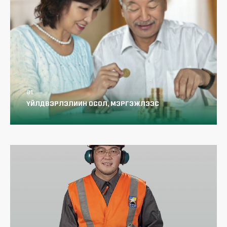
Тэтгэврийн даатгалын шимтгэл
Нийгмийн даатгалын статистик
ҮЙЛДВЭРЛЭЛИИН ОСОЛ, МЭРГЭЖЛЭЭС
ШАЛТГААЛСАН ӨВЧНИЙ ДААТГАЛ
Протез ортепедийн зардлыг ҮОМШӨ-
ний даатгалын сангаас санхүүжүүлэх
тухай
Мэргэжлээс шалтгаалсан өвчин гэж юу
вэ?