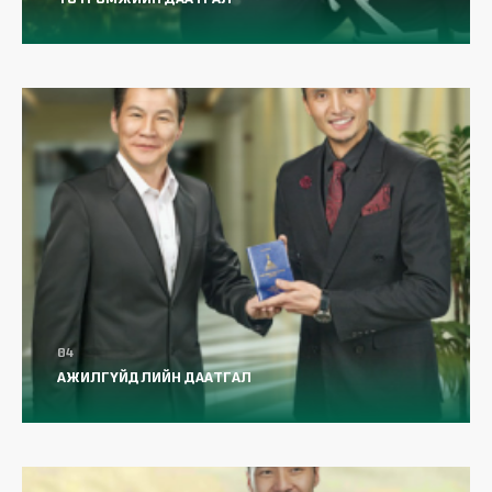
тогтоодог вэ?
Үйлдвэрлэлийн осол гэж юу вэ?
Нийгмийн даатгал архивын
үйлчилгээгээ шинэчиллээ.
Архивын лавлагаагаа авах гэж аймаг,
дүүрэг хооронд явах шаардлагагүй
АЖИЛГҮЙДЛИЙН ДААТГАЛ
боллоо