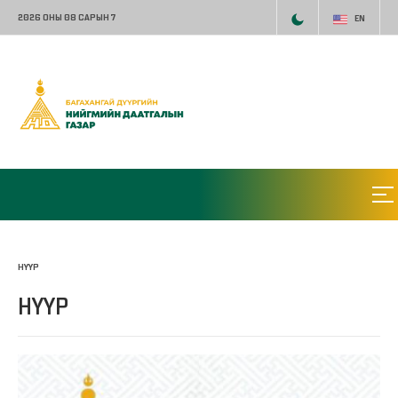
2026 ОНЫ 08 САРЫН 7
EN
НҮҮР
НҮҮР