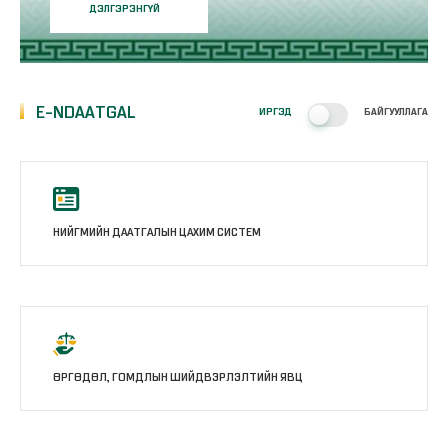
E-NDAATGAL
ИРГЭД
БАЙГУУЛЛАГА
НИЙГМИЙН ДААТГАЛЫН ЦАХИМ СИСТЕМ
ӨРГӨДӨЛ, ГОМДЛЫН ШИЙДВЭРЛЭЛТИЙН ЯВЦ