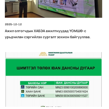
2025-12-12
Ажил олгогчдын ХАБЭА ажилтнуудад ҮОМШӨ-с
урьдчилан сэргийлэх сургалт зохион байгууллаа.