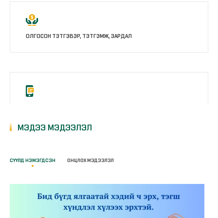
ОЛГОСОН ТЭТГЭВЭР, ТЭТГЭМЖ, ЗАРДАЛ
НИЙГМИЙН ДААТГАЛ ГАР УТАСНЫ АППЛИКЭЙШН
МЭДЭЭ МЭДЭЭЛЭЛ
СҮҮЛД НЭМЭГДСЭН
ОНЦЛОХ МЭДЭЭЛЭЛ
ӨНДӨР НАСНЫ ТЭТГЭВЭР ТООЦОХ