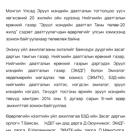
Монгол Улсад Эрүүл мэндийн даатгалын тогтолцоо үүсч
хөгжсөний 20 жилийн ойн хүрээнд Нийгмийн даатгалын
ерөнхий газар ”Эрүүл мэндийн даатгал Таны төлөө-20
жилд”
сэдэвт даатгуулагчдын өдөрлөгийг улсын хэмжээнд
зохион байгуулахаар төлөвлөж байна.
Энэхүү үйл ажиллагааны эхлэлийг Баянзүрх дүүргийн засаг
даргын тамгын газар, Нийгмийн даатгалын ерөнхий газар,
Нийгмийн даатгалын ерөнхий газрын дэргэдэх Эрүүл
мэндийн даатгалын газар (ЭМДГ) болон Эмнэлэг
хөдөлмөрийн магадлах төв комисс (ЭХМТК), БЗД-ийн
нийгмийн даатгалын хэлтэс, нэгдсэн эмнэлэг, эрүүл
мэндийн нэгдэл, Гачуурт тосгоны өрхийн эрүүл мэндийн
төвүүд хамтран 2014 оны 5 дугаар сарын 9-ний өдөр
амжилттай зохион байгууллаа.
Өдөрлөгийн нээлтийн үйл ажиллагаа БЗД-ийн Засаг даргын
орлогч Т.Баясах, НДЕГ-ын дэд дарга Д.Оюунчимэг, ЭМДГ-
ын дарга Р.Наранчимэг, ЭХМТК-ийн дарга П.Мөнхтулга,