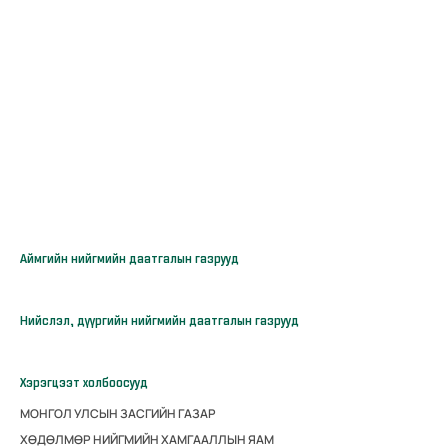
Аймгийн нийгмийн даатгалын газрууд
Нийслэл, дүүргийн нийгмийн даатгалын газрууд
Хэрэгцээт холбоосууд
МОНГОЛ УЛСЫН ЗАСГИЙН ГАЗАР
ХӨДӨЛМӨР НИЙГМИЙН ХАМГААЛЛЫН ЯАМ