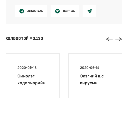
ХУВААЛЦАХ
ЖИРГЭХ
ХОЛБООТОЙ МЭДЭЭ
2020-09-18
2020-06-14
Эмнэлэг
Элэгний в,с
хөдөлмөрийн
вирусын
магадлах төв
оношилгоо,
комиссоос
шинжилгээний
Архангай,
талаарх НДҮЗ-
Дархан-уул,
ийн тогтоол
Хөвсгөл
аймгуудад