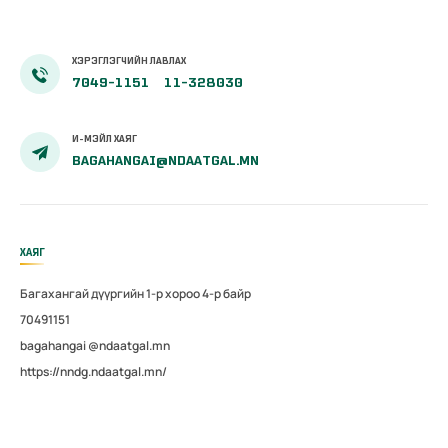
дахин
магадлал
зохион
ХЭРЭГЛЭГЧИЙН ЛАВЛАХ
байгуулав
7049-1151
11-328030
И-МЭЙЛ ХАЯГ
BAGAHANGAI@NDAATGAL.MN
ХАЯГ
Багахангай дүүргийн 1-р хороо 4-р байр
70491151
bagahangai @ndaatgal.mn
https://nndg.ndaatgal.mn/