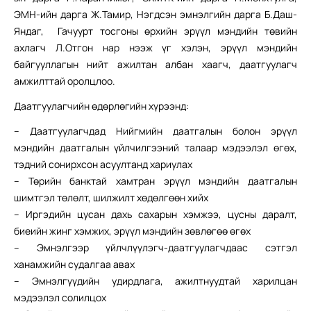
ЭМН-ийн дарга Ж.Тамир, Нэгдсэн эмнэлгийн дарга Б.Даш-
Яндаг, Гачуурт тосгоны өрхийн эрүүл мэндийн төвийн
ахлагч Л.Отгон нар нээж үг хэлэн, эрүүл мэндийн
байгууллагын нийт ажилтан албан хаагч, даатгуулагч
амжилттай оролцлоо.
Даатгуулагчийн өдөрлөгийн хүрээнд:
– Даатгуулагчдад Нийгмийн даатгалын болон эрүүл
мэндийн даатгалын үйлчилгээний талаар мэдээлэл өгөх,
тэдний сонирхсон асуултанд хариулах
– Төрийн банктай хамтран эрүүл мэндийн даатгалын
шимтгэл төлөлт, шилжилт хөдөлгөөн хийх
– Иргэдийн цусан дахь сахарын хэмжээ, цусны даралт,
биеийн жинг хэмжих, эрүүл мэндийн зөвлөгөө өгөх
– Эмнэлгээр үйлчлүүлэгч-даатгуулагчдаас сэтгэл
ханамжийн судалгаа авах
– Эмнэлгүүдийн удирдлага, ажилтнуудтай харилцан
мэдээлэл солилцох