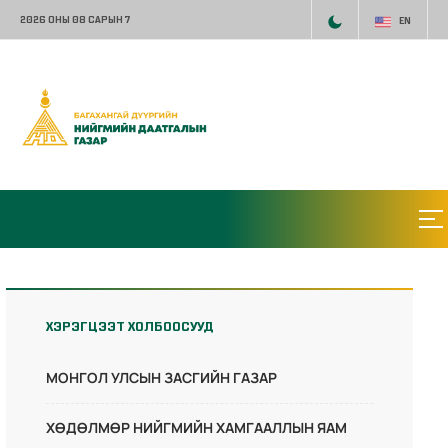
2026 ОНЫ 08 САРЫН 7
EN
ХЭРЭГЦЭЭТ ХОЛБООСУУД
МОНГОЛ УЛСЫН ЗАСГИЙН ГАЗАР
ХӨДӨЛМӨР НИЙГМИЙН ХАМГААЛЛЫН ЯАМ