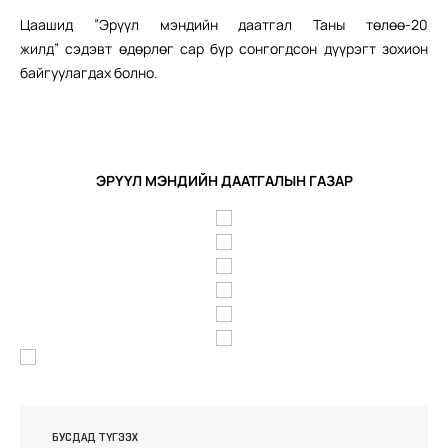
Цаашид ”Эрүүл мэндийн даатгал Таны төлөө-20
жилд”
сэдэвт өдөрлөг сар бүр сонгогдсон дүүрэгт зохион
байгуулагдах болно.
ЭРҮҮЛ МЭНДИЙН ДААТГАЛЫН ГАЗАР
БУСДАД ТҮГЭЭХ