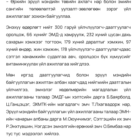
– Өрхийн эрүүл мэндийн төвийн ахлагч нар болон эмийн
сангийн төлөөлөлтэй уулзалт-зөвлөгөөн зэрэг үйл
ажиллагааг зохион байгууллаа.
Энэхүү өдөрлөгт нийт 300 гаруй үйлчлүүлэгч-даатгуулагч
оролцож, 66 хүнийг ЭМД-д хамруулж, 232 хүний цусан дахь
сахарын хэмжээг тогтоон, 179 хүний даралтыг хэмжин, 97
хүний өндөр, жин хэмжин, 178 үйлчлүүлэгч-даатгуулагчдаас
сэтгэл ханамжийн судалгаа авч, оролцосн бүх хүмүүсийг
витаминжуулах үйл ажиллагаа хийгдлээ.
Мөн иргэд даатгуулагчид болон эрүүл мэндийн
байгууллагын ажилтан албан хаагчдад нийгмийн даатгалын
үйлчилгээ, эмнэлэг хөдөлмөрийн магадлалын үйл
ажиллагааны талаар ЭМДГ-ын хэлтсийн дарга Б.Баярболд,
Ц.Ганцэцэг, ЭХМТК-ийн магадлагч эмч Т.Лхагвадорж нар,
Эрүүл мэндийн байгууллагын үйл ажиллагааны талаар ЭМН-
ийн чанарын албаны дарга М.Оюунчимэг, Сэтгэцийн их эмч
Р.Энхтүвшин, Нэгдсэн эмнэлгийн ерөнхий эмч О.Бямбаа нар
тус тус мэдээлэл хийлээ.