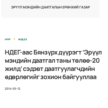
ЭРҮҮЛ МЭНДИЙН ДААТГАЛЫН ЕРӨНХИЙ ГАЗАР
НҮҮР
МЭДЭЭ
НДЕГ-аас Бянзүрх дүүрэгт ‘Эрүүл
мэндийн даатгал таны төлөө-20
жилд’ сэдэвт даатгуулагчдийн
өдөрлөгийг зохион байгууллаа
2014-05-12