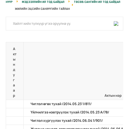
НҮҮР
МЭДЭЭЛЛИЙН ИЛ ТОД БАЙДАЛ
ТӨСӨВ САНГИЙН ИЛ ТОД БАЙДАЛ
ЖИЛИЙН ЭЦСИЙН САНХҮҮГИЙН ТАЙЛАН
А
кт
ы
н
д
у
г
а
а
р
Актын нэр
Чиглэл өгөх тухай /2014.05.23 1/811/
Үйлчилгээ нэвтрүүлэх тухай /2014.05.23 А/78/
Чиглэл хүргүүлэх тухай /2014.06.04 1/901/
Журамд нэмэлт, өөрчлөлт оруулах тухай /2014.06.06 А/63