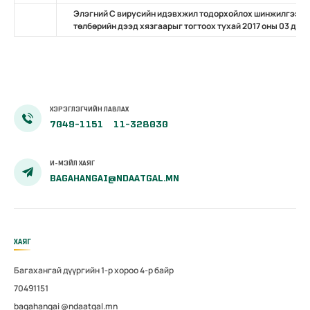
Элэгний С вирусийн идэвхжил тодорхойлох шинжилгээни
төлбөрийн дээд хязгаарыг тогтоох тухай 2017 оны 03 дуг
ХЭРЭГЛЭГЧИЙН ЛАВЛАХ
7049-1151
11-328030
И-МЭЙЛ ХАЯГ
BAGAHANGAI@NDAATGAL.MN
ХАЯГ
Багахангай дүүргийн 1-р хороо 4-р байр
70491151
bagahangai @ndaatgal.mn