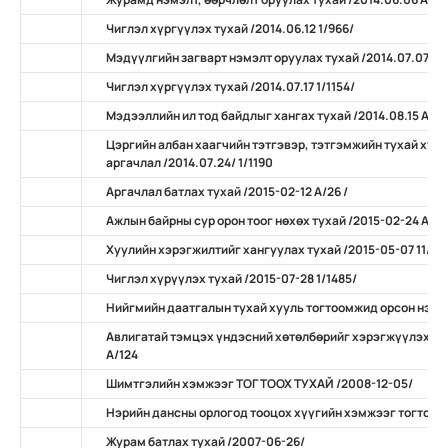
Чиглэл хүргүүлэх тухай /2014.06.12 1/966/
Мэдүүлгийн загварт нэмэлт оруулах тухай /2014.07.07 А/
Чиглэл хүргүүлэх тухай /2014.07.17 1/1154/
Мэдээллийн ил тод байдлыг хангах тухай /2014.08.15 А/10
Цэргийн албан хаагчийн тэтгэвэр, тэтгэмжийн тухай ху
аргачлал /2014.07.24/ 1/1190
Аргачлал батлах тухай /2015-02-12 А/26 /
Ажлын байрны сур орон тоог нөхөх тухай /2015-02-24 А/31
Хуулийн хэрэгжилтийг хангуулах тухай /2015-05-07 11/
Чиглэл хүрүүлэх тухай /2015-07-28 1/1485/
Нийгмийн даатгалын тухай хууль тогтоомжид орсон нэмэ
Авлигатай тэмцэх үндэсний хөтөлбөрийг хэрэгжүүлэх ар
А/124
Шимтгэлийн хэмжээг ТОГТООХ ТУХАЙ /2008-12-05/
Нэрийн дансны орлогод тооцох хүүгийн хэмжээг тогтоох 
Журам батлах тухай /2007-06-26/