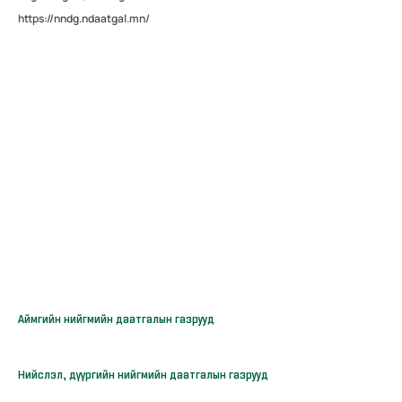
https://nndg.ndaatgal.mn/
Аймгийн нийгмийн даатгалын газрууд
Нийслэл, дүүргийн нийгмийн даатгалын газрууд