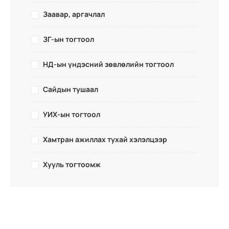
Заавар, аргачлал
ЗГ-ын тогтоол
НД-ын үндэсний зөвлөлийн тогтоол
Сайдын тушаал
УИХ-ын тогтоол
Хамтран ажиллах тухай хэлэлцээр
Хууль тогтоомж