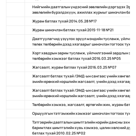
Нийгмийн даатгалын үндэсний зөвлөлийн дэргэдэх Эрүү
зөвлөлийн бүрэлдэхүүн, ажиллах журмыг шинэчлэн батла
Журам батлах тухай 2014.05.28 №17
Журам шинэчлэн батлах тухай 2015-11-18 №21
Даатгуулагчид үзүүлэх эрүүл мэндийн тусламж, үйлчилг
төлөх төлбөрийн дээд хязгаарыг шинэчлэн тогтоох тухай
Хорт хавдрын зарим тусламж, үйлчилгээний зардлын эрү
төлбөрийн хэмжээг батлах тухай 2016.03.25 №05
Жагсаалт, журам батлах тухай 2016.03.25 №07
Жагсаалт батлах тухай /ЭМД-ын сангаас үнийн хөнгөлөл
эмийн ерөнхий нэршлийн жагсаалт, үнийн дээд хязгаар, 
Жагсаалт батлах тухай /ЭМД-ын сангаас үнийн хөнгөлөл
эмийн ерөнхий нэршлийн жагсаалт, үнийн дээд хязгаар, 
Төлбөрийн хэмжээ, жагсаалт, өртөгийн жин, журам батлах
Оршуулгын тэтгэмжийн хэмжээг шинэчлэн тогтоох тухай
Тэтгэврийн даатгалын шимтгэлийн нэрийн дансны эхний 
баримтлах шимтгэлийн хувь хэмжээ, цалин хөлсний дунд
батлах тухай 2010.02.25 №02