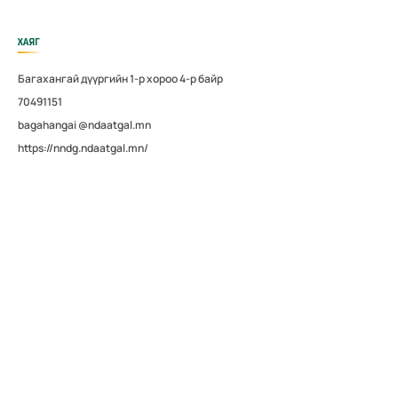
ХАЯГ
Багахангай дүүргийн 1-р хороо 4-р байр
70491151
bagahangai @ndaatgal.mn
https://nndg.ndaatgal.mn/