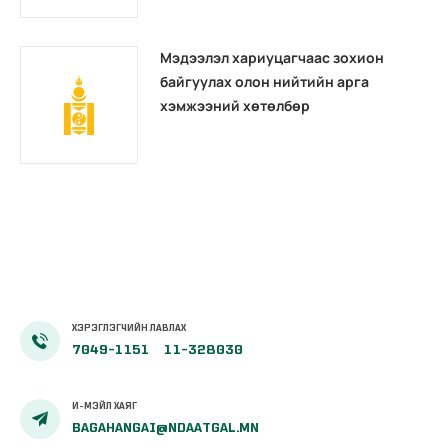
Мэдээлэл хариуцагчаас зохион
байгуулах олон нийтийн арга
хэмжээний хөтөлбөр
ХЭРЭГЛЭГЧИЙН ЛАВЛАХ
7049-1151
11-328030
И-МЭЙЛ ХАЯГ
BAGAHANGAI@NDAATGAL.MN