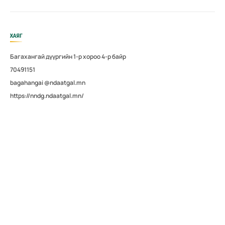
ХАЯГ
Багахангай дүүргийн 1-р хороо 4-р байр
70491151
bagahangai @ndaatgal.mn
https://nndg.ndaatgal.mn/