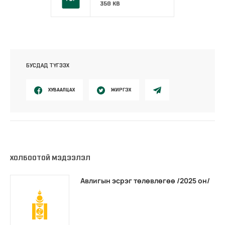
350 KB
БУСДАД ТҮГЭЭХ
ХУВААЛЦАХ
ЖИРГЭХ
ХОЛБООТОЙ МЭДЭЭЛЭЛ
Авлигын эсрэг төлөвлөгөө /2025 он/