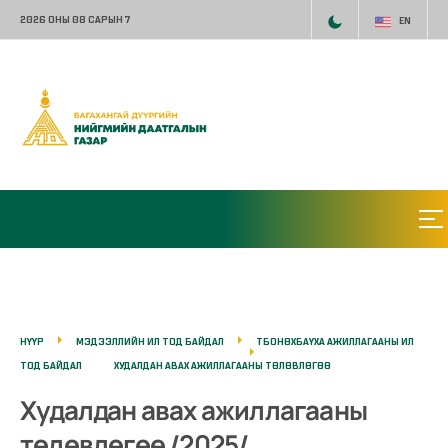
2026 ОНЫ 08 САРЫН 7
EN
НҮҮР
МЭДЭЭЛЛИЙН ИЛ ТОД БАЙДАЛ
ТБОНӨХБАҮХА АЖИЛЛАГААНЫ ИЛ
ТОД БАЙДАЛ
ХУДАЛДАН АВАХ АЖИЛЛАГААНЫ ТӨЛӨВЛӨГӨӨ
Худалдан авах ажиллагааны
төлөвлөгөө /2025/