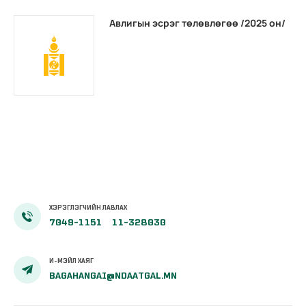
Авлигын эсрэг төлөвлөгөө /2025 он/
ХЭРЭГЛЭГЧИЙН ЛАВЛАХ
7049-1151
11-328030
И-МЭЙЛ ХАЯГ
BAGAHANGAI@NDAATGAL.MN