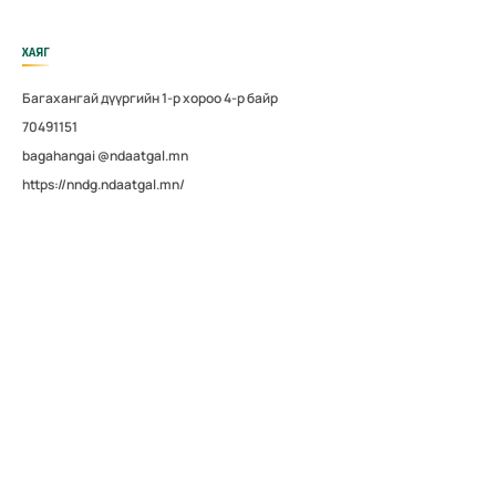
ХАЯГ
Багахангай дүүргийн 1-р хороо 4-р байр
70491151
bagahangai @ndaatgal.mn
https://nndg.ndaatgal.mn/