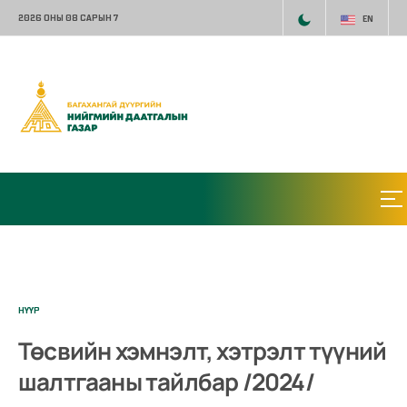
2026 ОНЫ 08 САРЫН 7
EN
НҮҮР
Төсвийн хэмнэлт, хэтрэлт түүний
шалтгааны тайлбар /2024/