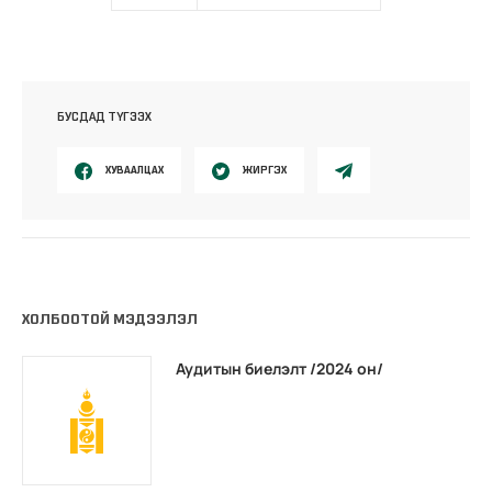
БУСДАД ТҮГЭЭХ
ХУВААЛЦАХ
ЖИРГЭХ
ХОЛБООТОЙ МЭДЭЭЛЭЛ
Аудитын биелэлт /2024 он/