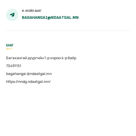
И-МЭЙЛ ХАЯГ
BAGAHANGAI@NDAATGAL.MN
ХАЯГ
Багахангай дүүргийн 1-р хороо 4-р байр
70491151
bagahangai @ndaatgal.mn
https://nndg.ndaatgal.mn/