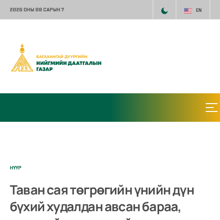
2026 ОНЫ 08 САРЫН 7
EN
НҮҮР
Таван сая төгрөгийн үнийн дүн
бүхий худалдан авсан бараа,