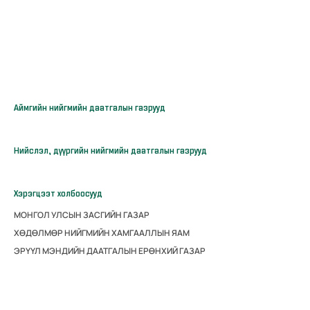
Аймгийн нийгмийн даатгалын газрууд
Нийслэл, дүүргийн нийгмийн даатгалын газрууд
Хэрэгцээт холбоосууд
МОНГОЛ УЛСЫН ЗАСГИЙН ГАЗАР
ХӨДӨЛМӨР НИЙГМИЙН ХАМГААЛЛЫН ЯАМ
ЭРҮҮЛ МЭНДИЙН ДААТГАЛЫН ЕРӨНХИЙ ГАЗАР