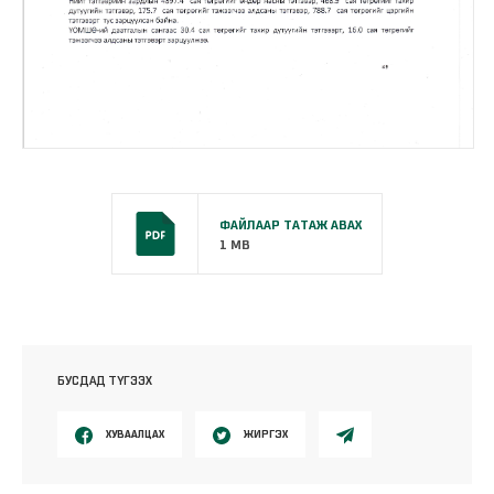
ФАЙЛААР ТАТАЖ АВАХ
1 MB
БУСДАД ТҮГЭЭХ
ХУВААЛЦАХ
ЖИРГЭХ