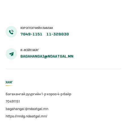
ХЭРЭГЛЭГЧИЙН ЛАВЛАХ
7049-1151
11-328030
И-МЭЙЛ ХАЯГ
BAGAHANGAI@NDAATGAL.MN
ХАЯГ
Багахангай дүүргийн 1-р хороо 4-р байр
70491151
bagahangai @ndaatgal.mn
https://nndg.ndaatgal.mn/