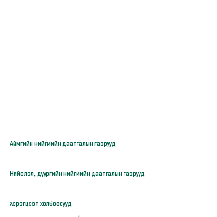
Аймгийн нийгмийн даатгалын газрууд
Нийслэл, дүүргийн нийгмийн даатгалын газрууд
Хэрэгцээт холбоосууд