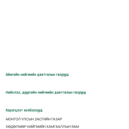
Аймгийн нийгмийн даатгалын газрууд
Нийслэл, дүүргийн нийгмийн даатгалын газрууд
Хэрэгцээт холбоосууд
МОНГОЛ УЛСЫН ЗАСГИЙН ГАЗАР
ХӨДӨЛМӨР НИЙГМИЙН ХАМГААЛЛЫН ЯАМ