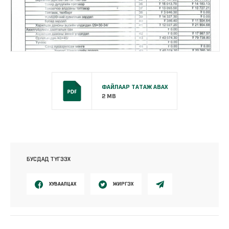
ФАЙЛААР ТАТАЖ АВАХ
2 MB
БУСДАД ТҮГЭЭХ
ХУВААЛЦАХ
ЖИРГЭХ