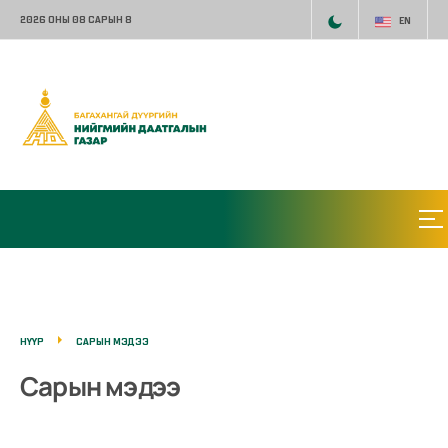
2026 ОНЫ 08 САРЫН 8
EN
НҮҮР
САРЫН МЭДЭЭ
Сарын мэдээ