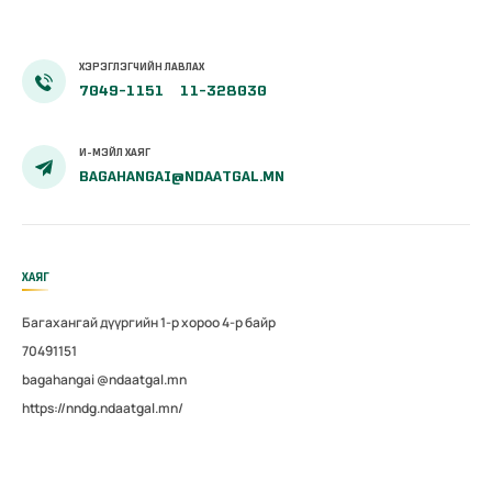
ХЭРЭГЛЭГЧИЙН ЛАВЛАХ
7049-1151
11-328030
И-МЭЙЛ ХАЯГ
BAGAHANGAI@NDAATGAL.MN
ХАЯГ
Багахангай дүүргийн 1-р хороо 4-р байр
70491151
bagahangai @ndaatgal.mn
https://nndg.ndaatgal.mn/