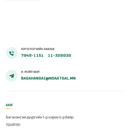
ХЭРЭГЛЭГЧИЙН ЛАВЛАХ
7049-1151
11-328030
И-МЭЙЛ ХАЯГ
BAGAHANGAI@NDAATGAL.MN
ХАЯГ
Багахангай дүүргийн 1-р хороо 4-р байр
70491151