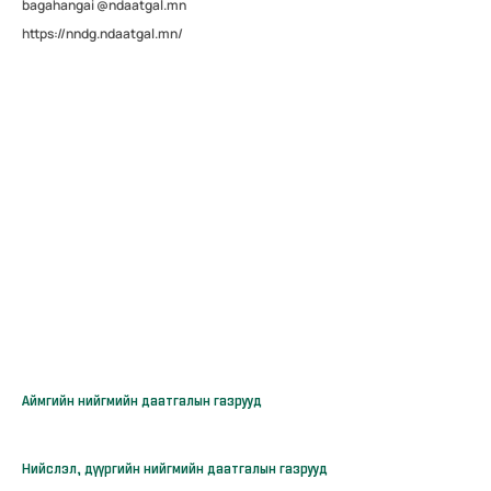
bagahangai @ndaatgal.mn
https://nndg.ndaatgal.mn/
Аймгийн нийгмийн даатгалын газрууд
Нийслэл, дүүргийн нийгмийн даатгалын газрууд