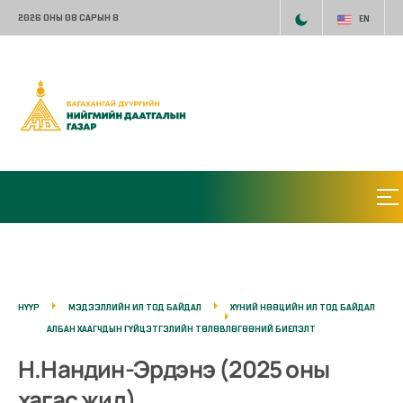
2026 ОНЫ 08 САРЫН 8
EN
НҮҮР
МЭДЭЭЛЛИЙН ИЛ ТОД БАЙДАЛ
ХҮНИЙ НӨӨЦИЙН ИЛ ТОД БАЙДАЛ
АЛБАН ХААГЧДЫН ГҮЙЦЭТГЭЛИЙН ТӨЛӨВЛӨГӨӨНИЙ БИЕЛЭЛТ
Н.Нандин-Эрдэнэ (2025 оны
хагас жил)