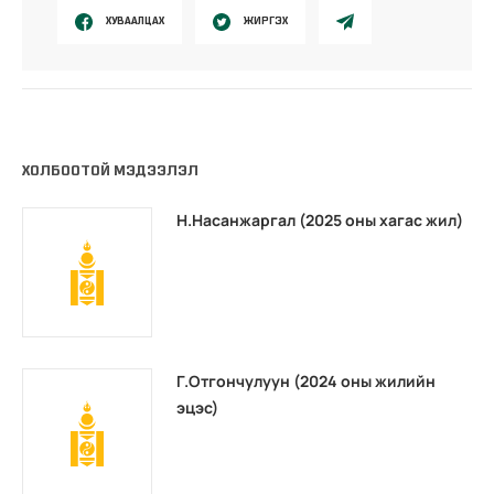
ХУВААЛЦАХ
ЖИРГЭХ
ХОЛБООТОЙ МЭДЭЭЛЭЛ
Н.Насанжаргал (2025 оны хагас жил)
Г.Отгончулуун (2024 оны жилийн
эцэс)