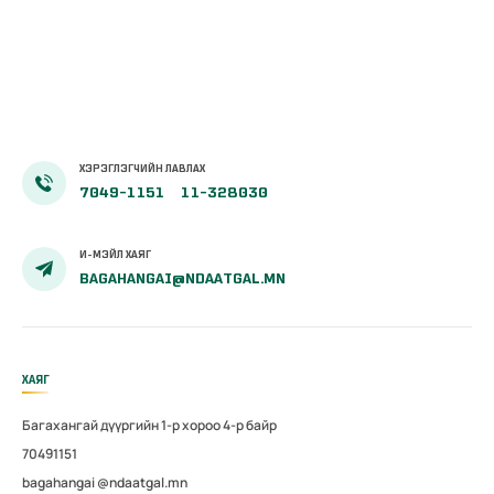
ХЭРЭГЛЭГЧИЙН ЛАВЛАХ
7049-1151
11-328030
И-МЭЙЛ ХАЯГ
BAGAHANGAI@NDAATGAL.MN
ХАЯГ
Багахангай дүүргийн 1-р хороо 4-р байр
70491151
bagahangai @ndaatgal.mn