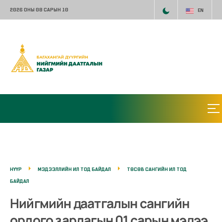
2026 ОНЫ 08 САРЫН 10
EN
НҮҮР
МЭДЭЭЛЛИЙН ИЛ ТОД БАЙДАЛ
ТӨСӨВ САНГИЙН ИЛ ТОД
БАЙДАЛ
Нийгмийн даатгалын сангийн
орлого зарлагын 01 сарын мэдээ