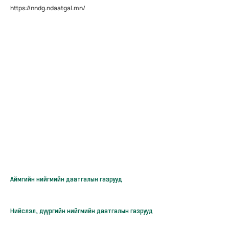
https://nndg.ndaatgal.mn/
Аймгийн нийгмийн даатгалын газрууд
Нийслэл, дүүргийн нийгмийн даатгалын газрууд