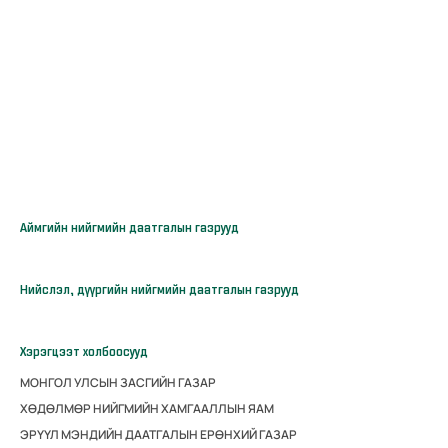
Аймгийн нийгмийн даатгалын газрууд
Нийслэл, дүүргийн нийгмийн даатгалын газрууд
Хэрэгцээт холбоосууд
МОНГОЛ УЛСЫН ЗАСГИЙН ГАЗАР
ХӨДӨЛМӨР НИЙГМИЙН ХАМГААЛЛЫН ЯАМ
ЭРҮҮЛ МЭНДИЙН ДААТГАЛЫН ЕРӨНХИЙ ГАЗАР