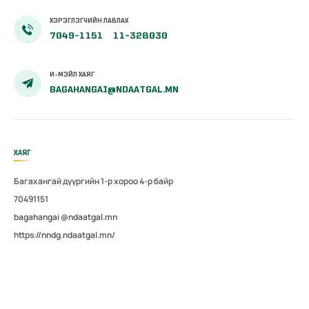
ХЭРЭГЛЭГЧИЙН ЛАВЛАХ
7049-1151
11-328030
И-МЭЙЛ ХАЯГ
BAGAHANGAI@NDAATGAL.MN
ХАЯГ
Багахангай дүүргийн 1-р хороо 4-р байр
70491151
bagahangai @ndaatgal.mn
https://nndg.ndaatgal.mn/