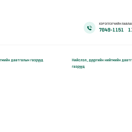
ХЭРЭГЛЭГЧИЙН ЛАВЛА
7049-1151
1
гмийн даатгалын газрууд
Нийслэл, дүүргийн нийгмийн даат
газрууд