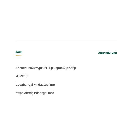
ХАЯГ
Аймгийн ний
Багахангай дүүргийн 1-р хороо 4-р байр
70491151
bagahangai @ndaatgal.mn
https://nndg.ndaatgal.mn/