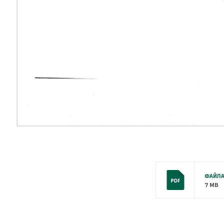
ФАЙЛА
7 MB