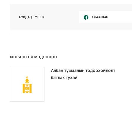
ХУВААЛЦАХ
БУСДАД ТҮГЭЭХ
ХОЛБООТОЙ МЭДЭЭЛЭЛ
Албан тушаалын тодорхойлолт
батлах тухай