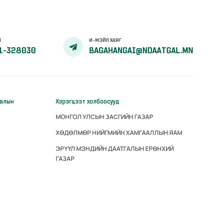
Х
И-МЭЙЛ ХАЯГ
1-328030
BAGAHANGAI@NDAATGAL.MN
галын
Хэрэгцээт холбоосууд
МОНГОЛ УЛСЫН ЗАСГИЙН ГАЗАР
ХӨДӨЛМӨР НИЙГМИЙН ХАМГААЛЛЫН ЯАМ
ЭРҮҮЛ МЭНДИЙН ДААТГАЛЫН ЕРӨНХИЙ
ГАЗАР