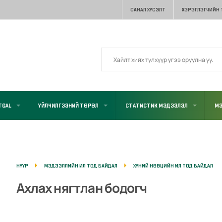
САНАЛ ХҮСЭЛТ
ХЭРЭГЛЭГЧИЙН
TGAL
ҮЙЛЧИЛГЭЭНИЙ ТӨРӨЛ
СТАТИСТИК МЭДЭЭЛЭЛ
МЭ
НҮҮР
МЭДЭЭЛЛИЙН ИЛ ТОД БАЙДАЛ
ХҮНИЙ НӨӨЦИЙН ИЛ ТОД БАЙДАЛ
Ахлах нягтлан бодогч