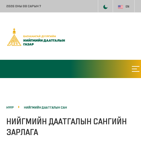
2026 ОНЫ 08 САРЫН 7
EN
НҮҮР
НИЙГМИЙН ДААТГАЛЫН САН
НИЙГМИЙН ДААТГАЛЫН САНГИЙН
ЗАРЛАГА