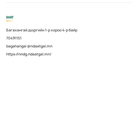
ХАЯГ
Багахангай дүүргийн 1-р хороо 4-р байр
70491151
bagahangai @ndaatgal.mn
https://nndg.ndaatgal.mn/