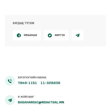
БУСДАД ТҮГЭЭХ
ХУВААЛЦАХ
ЖИРГЭХ
ХЭРЭГЛЭГЧИЙН ЛАВЛАХ
7049-1151
11-328030
И-МЭЙЛ ХАЯГ
BAGAHANGAI@NDAATGAL.MN