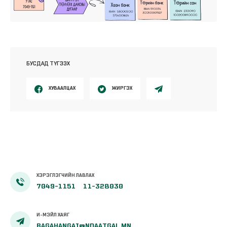
БУСДАД ТҮГЭЭХ
ХУВААЛЦАХ
ЖИРГЭХ
ХЭРЭГЛЭГЧИЙН ЛАВЛАХ
7049-1151
11-328030
И-МЭЙЛ ХАЯГ
BAGAHANGAI@NDAATGAL.MN