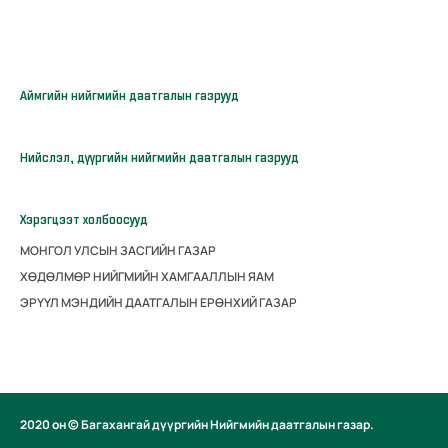
Аймгийн нийгмийн даатгалын газрууд
Нийслэл, дүүргийн нийгмийн даатгалын газрууд
Хэрэгцээт холбоосууд
МОНГОЛ УЛСЫН ЗАСГИЙН ГАЗАР
ХӨДӨЛМӨР НИЙГМИЙН ХАМГААЛЛЫН ЯАМ
ЭРҮҮЛ МЭНДИЙН ДААТГАЛЫН ЕРӨНХИЙ ГАЗАР
2020 он © Багахангай дүүргийн Нийгмийн даатгалын газар.