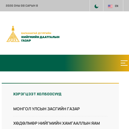
2026 ОНЫ 08 САРЫН 8
EN
ХЭРЭГЦЭЭТ ХОЛБООСУУД
МОНГОЛ УЛСЫН ЗАСГИЙН ГАЗАР
ХӨДӨЛМӨР НИЙГМИЙН ХАМГААЛЛЫН ЯАМ