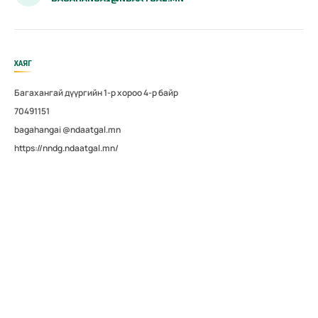
ХАЯГ
Багахангай дүүргийн 1-р хороо 4-р байр
70491151
bagahangai @ndaatgal.mn
https://nndg.ndaatgal.mn/