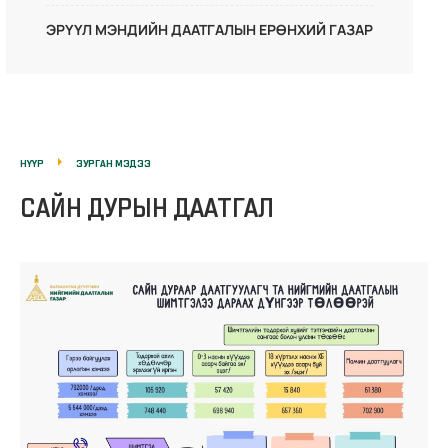
ЭРҮҮЛ МЭНДИЙН ДААТГАЛЫН ЕРӨНХИЙ ГАЗАР
НҮҮР
ЗУРГАН МЭДЭЭ
САЙН ДУРЫН ДААТГАЛ