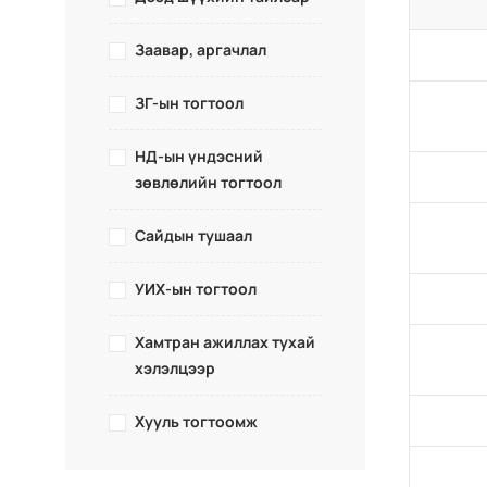
Заавар, аргачлал
ЗГ-ын тогтоол
НД-ын үндэсний
зөвлөлийн тогтоол
Сайдын тушаал
УИХ-ын тогтоол
Хамтран ажиллах тухай
хэлэлцээр
Хууль тогтоомж