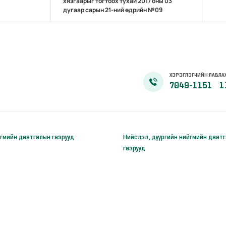
хязгаарыг тогтоох тухай 2017 оны 03
дугаар сарын 21-ний өдрийн №09
ХЭРЭГЛЭГЧИЙН ЛАВЛА
7049-1151
1
гмийн даатгалын газрууд
Нийслэл, дүүргийн нийгмийн даат
газрууд