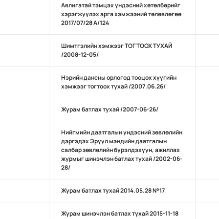
Авлигатай тэмцэх үндэсний хөтөлбөрийг
хэрэгжүүлэх арга хэмжээний төлөвлөгөө
2017/07/28 А/124
Шимтгэлийн хэмжээг ТОГТООХ ТУХАЙ
/2008-12-05/
Нэрийн дансны орлогод тооцох хүүгийн
хэмжээг тогтоох тухай /2007.06.26/
Журам батлах тухай /2007-06-26/
Нийгмийн даатгалын үндэсний зөвлөлийн
дэргэдэх Эрүүл мэндийн даатгалын
салбар зөвлөлийн бүрэлдэхүүн, ажиллах
журмыг шинэчлэн батлах тухай /2002-06-
28/
Журам батлах тухай 2014.05.28 №17
Журам шинэчлэн батлах тухай 2015-11-18