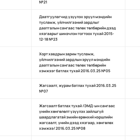
№21
Даатгуулагчид үзүүлэх эрүүл мэндийн
тусламж, үйлчилгээний зардлыг
даатгалын сангаас төлөх төлбөрийн дээд
хязгаарыг шинэчлэн тогтоох тухай 2015-
12-18 №23
Хорт хавдрын зарим тусламж,
үйлчилгээний зардлын эрүүл мэндийн
даатгалын сангаас төлөх төлбөрийн
хэмжээг батлах тухай 2016.03.25 №05
Жагсаалт, журам батлах тухай 2016.03.25
№07
Жагсаалт батлах тухай /ЭМД-ын сангаас
үнийн хөнгөлөлт үзүүлэх зайлшгүй
шаардлагатай эмийн ерөнхий нэршлийн
жагсаалт, үнийн дээд хязгаар, хөнгөлөх
хэмжээ/ 2016.03.25 №08