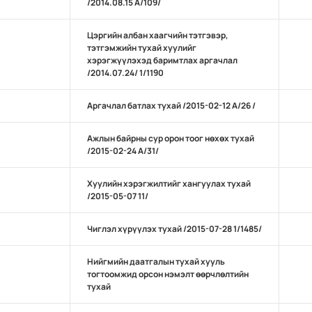
/2014.08.15 А/109/
Цэргийн албан хаагчийн тэтгэвэр,
тэтгэмжийн тухай хуулийг
хэрэгжүүлэхэд баримтлах аргачлал
/2014.07.24/ 1/1190
Аргачлал батлах тухай /2015-02-12 А/26 /
Ажлын байрны сур орон тоог нөхөх тухай
/2015-02-24 А/31/
Хуулийн хэрэгжилтийг хангуулах тухай
/2015-05-07 11/
Чиглэл хүрүүлэх тухай /2015-07-28 1/1485/
Нийгмийн даатгалын тухай хууль
тогтоомжид орсон нэмэлт өөрчлөлтийн
тухай