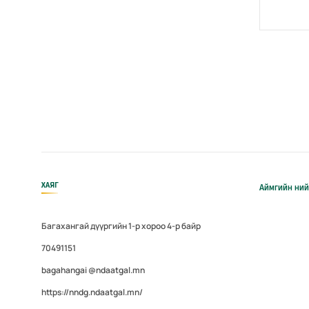
ХАЯГ
Аймгийн ний
Багахангай дүүргийн 1-р хороо 4-р байр
70491151
bagahangai @ndaatgal.mn
https://nndg.ndaatgal.mn/