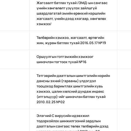
Жагсаалт батлах тухай /ЭМД-ын сангаас
үнийн хөнгөлөлт үзүүлэх зайлшгүй
шаардлагатай эмийн ерөнхий нэршлийн
жагсаалт, үнийн дээд хязгаар, хөнгөлөх
хэмжээ/
Төлбөрийн хэмжээ, жагсаалт, өртөгийн
жин, журам батлах тухай 2016.05.17 №19
Оршуулгын тэтгэмжийн хэмжээг
шинэчлэн тогтоох тухай №16
Тэтгэврийн даатгалын шимтгэлийн нэрийн
дансны эхний (гарааны) үлдэгдэл
тооцоход баримтлах шимтгэлийн хувь
хэмжээ, цалин хөлсний дундаж индекс
(итгэлцүүр)-ийг шинэчлэн батлах тухай
2010.02.25 №02
Элэгний С вирусийн идэвхжил
тодорхойлох шинжилгээний зардлын
даатгалын сангаас төлөх төлбөрийн дээд