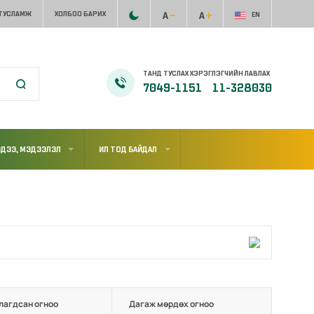
 ТУСЛАМЖ
ХОЛБОО БАРИХ
EN
ТАНД ТУСЛАХ ХЭРЭГЛЭГЧИЙН ЛАВЛАХ
7049-1151
11-328030
ДЭЭ, МЭДЭЭЛЭЛ
ИЛ ТОД БАЙДАЛ
лагдсан огноо
Дагаж мөрдөх огноо