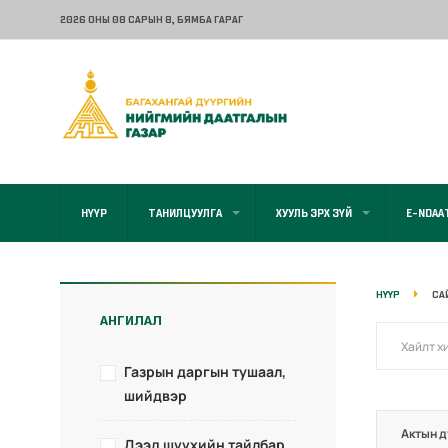
2026 ОНЫ 08 САРЫН 8
, БЯМБА ГАРАГ
НҮҮР
ТАНИЛЦУУЛГА
ХУУЛЬ ЭРХ ЗҮЙ
E-NDAA
НҮҮР
СА
АНГИЛАЛ
Газрын даргын тушаал,
шийдвэр
Актын д
Дээд шүүхийн тайлбар