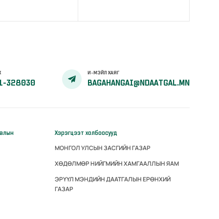
Х
И-МЭЙЛ ХАЯГ
1-328030
BAGAHANGAI@NDAATGAL.MN
галын
Хэрэгцээт холбоосууд
МОНГОЛ УЛСЫН ЗАСГИЙН ГАЗАР
ХӨДӨЛМӨР НИЙГМИЙН ХАМГААЛЛЫН ЯАМ
ЭРҮҮЛ МЭНДИЙН ДААТГАЛЫН ЕРӨНХИЙ
ГАЗАР