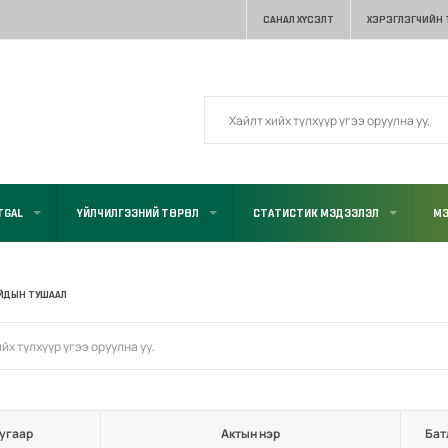
САНАЛ ХҮСЭЛТ
ХЭРЭГЛЭГЧИЙН
TGAL
ҮЙЛЧИЛГЭЭНИЙ ТӨРӨЛ
СТАТИСТИК МЭДЭЭЛЭЛ
МЭ
ЙДЫН ТУШААЛ
угаар
Актын нэр
Бат