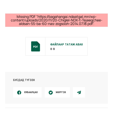
Missing PDF "https://bagahangai.ndaatgal.mn/wp-
content/uploads/2020/11/20-Chiglel-NDX-t-Tejeegchee-
aldsan-55-ba-60-nas-zogsooh-2014.07.18.pdf".
ФАЙЛААР ТАТАЖ АВАХ
0 B
БУСДАД ТҮГЭЭХ
ХУВААЛЦАХ
ЖИРГЭХ