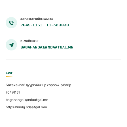
ХЭРЭГЛЭГЧИЙН ЛАВЛАХ
7049-1151
11-328030
И-МЭЙЛ ХАЯГ
BAGAHANGAI@NDAATGAL.MN
ХАЯГ
Багахангай дүүргийн 1-р хороо 4-р байр
70491151
bagahangai @ndaatgal.mn
https://nndg.ndaatgal.mn/