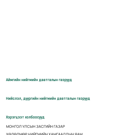
Аймгийн нийгмийн даатгалын газрууд
Нийслэл, дүүргийн нийгмийн даатгалын газрууд
Хэрэгцээт холбоосууд
МОНГОЛ УЛСЫН ЗАСГИЙН ГАЗАР
ХӨДӨЛМӨР НИЙГМИЙН ХАМГААЛЛЫН ЯАМ