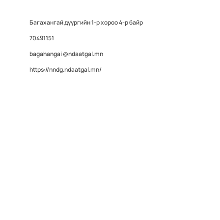
Багахангай дүүргийн 1-р хороо 4-р байр
70491151
bagahangai @ndaatgal.mn
https://nndg.ndaatgal.mn/