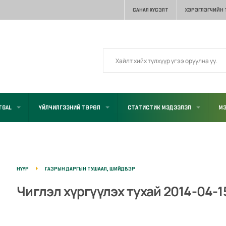
САНАЛ ХҮСЭЛТ
ХЭРЭГЛЭГЧИЙН
TGAL
ҮЙЛЧИЛГЭЭНИЙ ТӨРӨЛ
СТАТИСТИК МЭДЭЭЛЭЛ
МЭ
НҮҮР
ГАЗРЫН ДАРГЫН ТУШААЛ, ШИЙДВЭР
Чиглэл хүргүүлэх тухай 2014-04-1