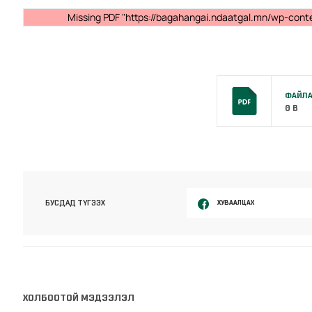
Missing PDF "https://bagahangai.ndaatgal.mn/wp-conte
ФАЙЛА
0 B
ХУВААЛЦАХ
БУСДАД ТҮГЭЭХ
ХОЛБООТОЙ МЭДЭЭЛЭЛ