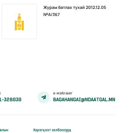
Журам батлах тухай 2012.12.05
№А/367
Х
И-МЭЙЛ ХАЯГ
1-328030
BAGAHANGAI@NDAATGAL.MN
галын
Хэрэгцээт холбоосууд