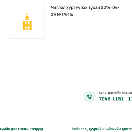
Чиглэл хүргүүлэх тухай 2014-04-
29 №1/615/
ХЭРЭГЛЭГЧИЙН ЛАВЛА
7049-1151
1
гмийн даатгалын газрууд
Нийслэл, дүүргийн нийгмийн даат