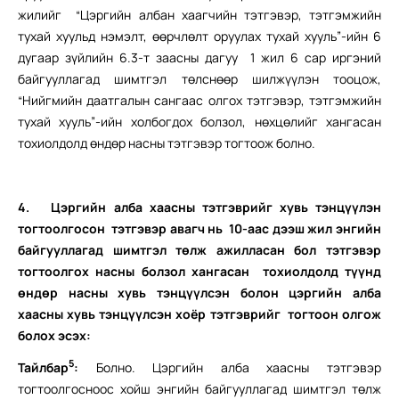
жилийг “Цэргийн албан хаагчийн тэтгэвэр, тэтгэмжийн
тухай хуульд нэмэлт, өөрчлөлт оруулах тухай хууль”-ийн 6
дугаар зүйлийн 6.3-т заасны дагуу 1 жил 6 сар иргэний
байгууллагад шимтгэл төлснөөр шилжүүлэн тооцож,
“Нийгмийн даатгалын сангаас олгох тэтгэвэр, тэтгэмжийн
тухай хууль”-ийн холбогдох болзол, нөхцөлийг хангасан
тохиолдолд өндөр насны тэтгэвэр тогтоож болно.
4.
Цэргийн алба хаасны тэтгэврийг хувь тэнцүүлэн
тогтоолгосон тэтгэвэр авагч нь 10-аас дээш жил энгийн
байгууллагад шимтгэл төлж ажилласан бол тэтгэвэр
тогтоолгох насны болзол хангасан тохиолдолд түүнд
өндөр насны хувь тэнцүүлсэн болон цэргийн алба
хаасны хувь тэнцүүлсэн хоёр тэтгэврийг тогтоон олгож
болох эсэх:
5
Тайлбар
:
Болно. Цэргийн алба хаасны тэтгэвэр
тогтоолгосноос хойш энгийн байгууллагад шимтгэл төлж