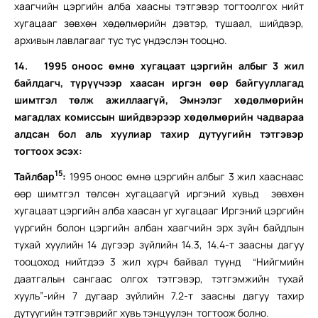
хаагчийн цэргийн алба хаасны тэтгэвэр тогтоолгох нийт
хугацааг зөвхөн хөдөлмөрийн дэвтэр, тушаал, шийдвэр,
архивын лавлагааг тус тус үндэслэн тооцно.
14.
1995 оноос өмнө хугацаат цэргийн албыг 3 жил
байлдагч, түрүүчээр хаасан иргэн өөр байгууллагад
шимтгэл төлж ажиллаагүй, Эмнэлэг хөдөлмөрийн
магадлах комиссын шийдвэрээр хөдөлмөрийн чадвараа
алдсан бол аль хуулиар тахир дутуугийн тэтгэвэр
тогтоох эсэх:
15
Тайлбар
:
1995 оноос өмнө цэргийн албыг 3 жил хааснаас
өөр шимтгэл төлсөн хугацаагүй иргэний хувьд зөвхөн
хугацаат цэргийн алба хаасан уг хугацааг Иргэний цэргийн
үүргийн болон цэргийн албан хаагчийн эрх зүйн байдлын
тухай хуулийн 14 дүгээр зүйлийн 14.3, 14.4-т заасны дагуу
тооцоход нийтдээ 3 жил хүрч байвал түүнд “Нийгмийн
даатгалын сангаас олгох тэтгэвэр, тэтгэмжийн тухай
хууль”-ийн 7 дугаар зүйлийн 7.2-т заасны дагуу тахир
дутуугийн тэтгэврийг хувь тэнцүүлэн тогтоож болно.