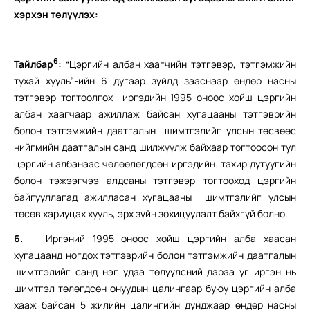
хэрхэн төлүүлэх:
6
Тайлбар
:
“Цэргийн албан хаагчийн тэтгэвэр, тэтгэмжийн
тухай хууль”-ийн 6 дугаар зүйлд зааснаар өндөр насны
тэтгэвэр тогтоолгох иргэдийн 1995 оноос хойш цэргийн
албан хаагчаар ажиллаж байсан хугацааны тэтгэврийн
болон тэтгэмжийн даатгалын шимтгэлийг улсын төсвөөс
нийгмийн даатгалын санд шилжүүлж байхаар тогтоосон тул
цэргийн албанаас чөлөөлөгдсөн иргэдийн тахир дутуугийн
болон тэжээгчээ алдсаны тэтгэвэр тогтооход цэргийн
байгууллагад ажилласан хугацааны шимтгэлийг улсын
төсөв хариуцах хууль, эрх зүйн зохицуулалт байхгүй болно.
6.
Иргэний 1995 оноос хойш цэргийн алба хаасан
хугацаанд ногдох тэтгэврийн болон тэтгэмжийн даатгалын
шимтгэлийг санд нэг удаа төлүүлсний дараа уг иргэн нь
шимтгэл төлөгдсөн онуудын цалингаар буюу цэргийн алба
хааж байсан 5 жилийн цалингийн дунджаар өндөр насны