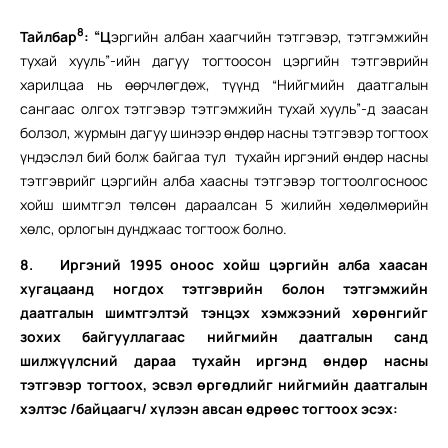
8
Тайлбар
:
“Ц
эргийн албан хаагчийн тэтгэвэр, тэтгэмжийн
тухай хууль”-ийн дагуу тогтоосон цэргийн тэтгэврийн
харилцаа нь өөрчлөгдөж, түүнд “Нийгмийн даатгалын
сангаас олгох тэтгэвэр тэтгэмжийн тухай хууль”-д заасан
болзол, журмын дагуу шинээр өндөр насны тэтгэвэр тогтоох
үндэслэл бий болж байгаа тул тухайн иргэний өндөр насны
тэтгэврийг цэргийн алба хаасны тэтгэвэр тогтоолгосноос
хойш шимтгэл төлсөн дараалсан 5 жилийн хөдөлмөрийн
хөлс, орлогын дунджаас тогтоож болно.
8. Иргэний
1995 оноос хойш цэргийн алба хаасан
хугацаанд ногдох тэтгэврийн болон тэтгэмжийн
даатгалын шимтгэлтэй тэнцэх хэмжээний хөрөнгийг
зохих байгууллагаас нийгмийн даатгалын санд
шилжүүлсний дараа тухайн иргэнд өндөр насны
тэтгэвэр тогтоох, эсвэл өргөдлийг нийгмийн даатгалын
хэлтэс /байцаагч/ хүлээн авсан өдрөөс тогтоох эсэх: