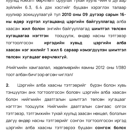
хуульд нэмэлт өөрчлөлт оруулах тухай хууль”-ийн 6 дугаар
зүйлийн 6.3, 6.4 дэх хэсгийг буцаан хэрэглэх талаар
хуулиар зохицуулаагүй тул
2010 оны 09 дүгээр сарын 16-
ны өдөр хүртэл хугацаанд цэргийн байгууллагад
алба
хаасан
жил болон
энгийн байгууллагад
шимтгэл төлсөн
хугацаагаа нэгтгэн
тооцуулж, өндөр насны тэтгэвэр
тогтоолгосон
иргэдийн хувьд цэргийн алба
хаасан
нэг
жилийг 1 жил 6 сараар нэмэгдүүлэн шимтгэл
төлсөн хугацааг өөрчлөх
гүй.
/Нийгмийн хамгаалал, хөдөлмөрийн яамны 2012 оны 1/380
тоот албан бичгээр өгсөн чиглэл/
2.
Цэргийн алба хаасны тэтгэврийг бүрэн болон хувь
тэнцүүлэн анх тогтоолгосон боловч цэргийн алба хаасан
болон нийгмийн даатгалын шимтгэл төлсөн хугацааг
нэгтгэн тооцуулж Нийгмийн даатгалын сангаас олгох
тэтгэвэр, тэтгэмжийн тухай хуульд заасан нөхцөл, болзлын
дагуу өндөр насны тэтгэврийг сонгон тогтоолгосон иргэд
цэргийн алба хаасны тэтгэврээ буцаан
сонгож болох