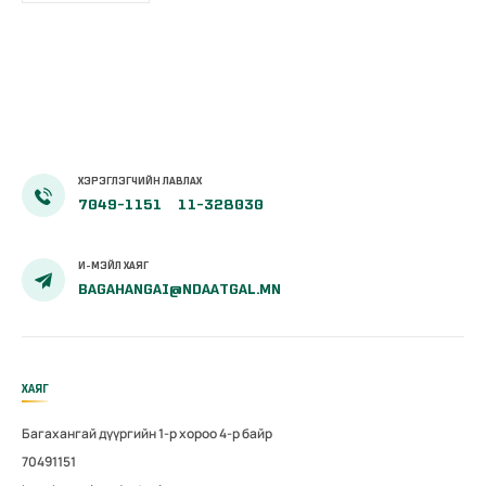
ХЭРЭГЛЭГЧИЙН ЛАВЛАХ
7049-1151
11-328030
И-МЭЙЛ ХАЯГ
BAGAHANGAI@NDAATGAL.MN
ХАЯГ
Багахангай дүүргийн 1-р хороо 4-р байр
70491151