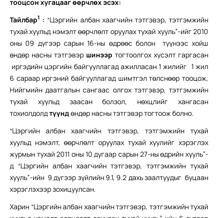
тооцсон хугацааг өөрчлөх
эсэх:
1
Тайлбар
:
“Цэргийн албан хаагчийн тэтгэвэр, тэтгэмжийн
тухай хуульд нэмэлт өөрчлөлт оруулах тухай хууль”-ийг 2010
оны 09 дүгээр сарын 16-ны өдрөөс болон түүнээс хойш
өндөр насны тэтгэвэр
шинээр
тогтоолгох хүсэлт гаргасан
иргэдийн цэргийн байгууллагад ажилласан 1 жилийг 1 жил
6 сараар иргэний байгууллагад шимтгэл төлснөөр тооцож,
Нийгмийн даатгалын сангаас олгох тэтгэвэр, тэтгэмжийн
тухай хуульд заасан болзол, нөхцлийг хангасан
тохиолдолд
түүнд
өндөр насны тэтгэвэр тогтоож болно.
“Цэргийн албан хаагчийн тэтгэвэр, тэтгэмжийн тухай
хуульд нэмэлт, өөрчлөлт оруулах тухай хуулийг хэрэглэх
журмын тухай 2011 оны 10 дугаар сарын 27-ны өдрийн хууль”-
д “Цэргийн албан хаагчийн тэтгэвэр, тэтгэмжийн тухай
хууль”-ийн 9 дүгээр зүйлийн 9.1, 9.2 дахь заалтуудыг буцаан
хэрэглэхээр зохицуулсан.
Харин “Цэргийн албан хаагчийн тэтгэвэр, тэтгэмжийн тухай