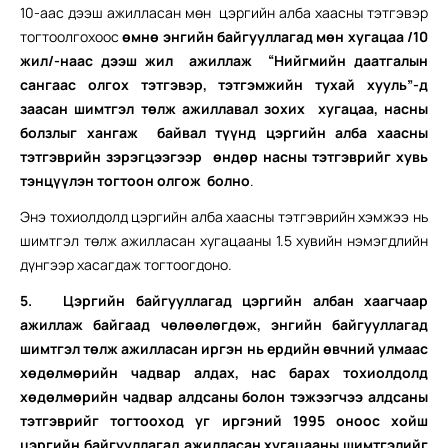
10-аас дээш ажилласан мөн цэргийн алба хаасны тэтгэвэр
тогтоолгохоос
өмнө энгийн байгууллагад мөн хугацаа /10
жил/-наас дээш жил ажиллаж “Нийгмийн даатгалын
сангаас олгох тэтгэвэр, тэтгэмжийн тухай хууль”-д
заасан шимтгэл төлж ажиллавал зохих хугацаа, насны
болзлыг хангаж байвал түүнд цэргийн алба хаасны
тэтгэврийн зэрэгцээгээр өндөр насны тэтгэврийг хувь
тэнцүүлэн тогтоон олгож болно
.
Энэ тохиолдолд цэргийн алба хаасны тэтгэврийн хэмжээ нь
шимтгэл төлж ажилласан хугацааны 1.5 хувийн нэмэгдлийн
дүнгээр хасагдаж тогтоогдоно.
5.
Цэргийн байгууллагад цэргийн албан хаагчаар
ажиллаж байгаад чөлөөлөгдөж, энгийн байгууллагад
шимтгэл төлж ажилласан иргэн нь ердийн өвчний улмаас
хөдөлмөрийн чадвар алдах, нас барах тохиолдолд
хөдөлмөрийн чадвар алдсаны болон тэжээгчээ алдсаны
тэтгэврийг тогтооход уг иргэний 1995 оноос хойш
цэргийн байгууллагад ажилласан хугацааны шимтгэлийг