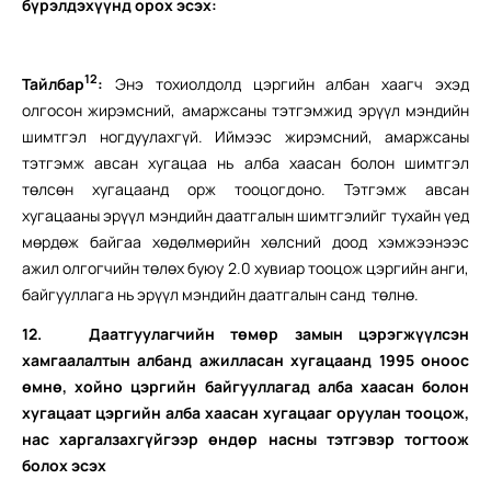
бүрэлдэхүүнд орох эсэх:
12
Тайлбар
:
Энэ тохиолдолд цэргийн албан хаагч эхэд
олгосон жирэмсний, амаржсаны тэтгэмжид эрүүл мэндийн
шимтгэл ногдуулахгүй. Иймээс жирэмсний, амаржсаны
тэтгэмж авсан хугацаа нь алба хаасан болон шимтгэл
төлсөн хугацаанд орж тооцогдоно. Тэтгэмж авсан
хугацааны эрүүл мэндийн даатгалын шимтгэлийг тухайн үед
мөрдөж байгаа хөдөлмөрийн хөлсний доод хэмжээнээс
ажил олгогчийн төлөх буюу 2.0 хувиар тооцож цэргийн анги,
байгууллага нь эрүүл мэндийн даатгалын санд төлнө.
12.
Даатгуулагчийн төмөр замын цэрэгжүүлсэн
хамгаалалтын албанд ажилласан хугацаанд 1995 оноос
өмнө, хойно цэргийн байгууллагад алба хаасан болон
хугацаат цэргийн алба хаасан хугацааг оруулан тооцож,
нас харгалзахгүйгээр өндөр насны тэтгэвэр тогтоож
болох эсэх