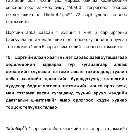
гаргасан бол тухайн үед мөрдөж байгаа хөдөлмөрийн
хөлсний доод хэмжээ буюу 140400 төгрөгөөс тооцож
ногдох шимтгэл (140400*7,5%* 72 сар) улсын төсвөөс
нэхэмжилнэ.
Цэргийн алба хаасан 1 жилийг 1 жил 6 сар иргэний
байгууллагад ажиллан шимтгэл төлсөн хугацаанд оруулан
тооцох учир 1 жил 6 сарын шимтгэлийг тооцон нэхэмжилнэ.
10.
Цэргийн албан хаагч нь нэг сараас дээш хугацаагаар
хөдөлмөрийн чадвараа түр хугацаагаар алдаж
эмнэлгийн хуудсаар тэтгэмж авсан тохиолдолд тухайн
албан хаагчийн цалингийн бүрэлдэхүүнд эмнэлгийн
хуудсаар бодож олгосон тэтгэмжийн мөнгө орох эсэх,
мөн тэтгэмж авсан хугацаанд түүний эрүүл мэндийн
даатгалын шимтгэлийг ямар орлогоос хэдэн хувиар
тооцож төлүүлэх талаар:
11
Тайлбар
:
“
Цэргийн албан хаагчийн тэтгэвэр, тэтгэмжийн