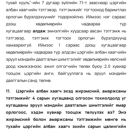
тухай хууль”-ийн 7 дугаар зүйлийн 7.1-т зааснаар цэргийн
албан хаагчийн тэтгэвэр, тэтгэмжийг тогтооход баримтлах
орлогын бүрэлдэхүүнийг тодорхойлно. Иймээс нэг сараас
дээш хөдөлмөрийн чадвараа түр
хугацаагаар
алдаж
эмнэлгийн хуудсаар авсан тэтгэмж нь
тэтгэвэр, тэтгэмж тогтоох орлогын бүрэлдхүүнд
хамаарахгүй. Иймээс 1 сараас дээш хугацаагаар
хөдөлмөрийн чадвараа түр алдсан цэргийн албан хаагчийн
эрүүл мэндийн даатгалын шимтгэлийг хөдөлмөрийн хөлсний
доод хэмжээнээс ажил олгогчийн төлөх буюу 2.0 хувиар
тооцож цэргийн анги, байгууллага нь эрүүл мэндийн
даатгалын санд төлнө.
11.
Цэргийн албан хаагч эхэд жирэмсний, амаржсаны
тэтгэмжийг 4 сарын хугацаанд олгосон тохиолдолд уг
хугацааны эрүүл мэндийн даатгалын шимтгэлийг ямар
орлогоос, хэдэн хувиар тооцож төлүүлэх вэ? Энэ
жирэмсний болон амаржсаны тэтгэмжийн мөнгө нь
тухайн цэргийн албан хаагч эхийн сарын цалингийн