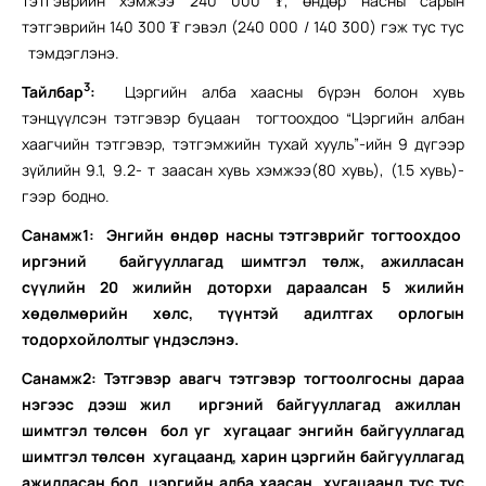
тэтгэврийн хэмжээ 240 000 ₮, өндөр насны сарын
тэтгэврийн 140 300 ₮ гэвэл (240 000 / 140 300) гэж тус тус
тэмдэглэнэ.
3
Тайлбар
:
Цэргийн алба хаасны бүрэн болон хувь
тэнцүүлсэн
тэтгэвэр буцаан тогтоохдоо “Цэргийн албан
хаагчийн тэтгэвэр, тэтгэмжийн тухай хууль”-ийн 9 дүгээр
зүйлийн 9.1, 9.2- т заасан хувь хэмжээ(80 хувь), (1.5 хувь)-
гээр бодно.
Санамж1: Энгийн өндөр насны тэтгэврийг тогтоохдоо
иргэний байгууллагад шимтгэл төлж, ажилласан
сүүлийн 20 жилийн доторхи дараалсан 5 жилийн
хөдөлмөрийн хөлс, түүнтэй адилтгах орлогын
тодорхойлолтыг үндэслэнэ.
Санамж2: Тэтгэвэр авагч тэтгэвэр тогтоолгосны дараа
нэгээс дээш жил иргэний байгууллагад ажиллан
шимтгэл төлсөн бол уг хугацааг энгийн байгууллагад
шимтгэл төлсөн хугацаанд, харин цэргийн байгууллагад
ажилласан бол цэргийн алба хаасан хугацаанд тус тус