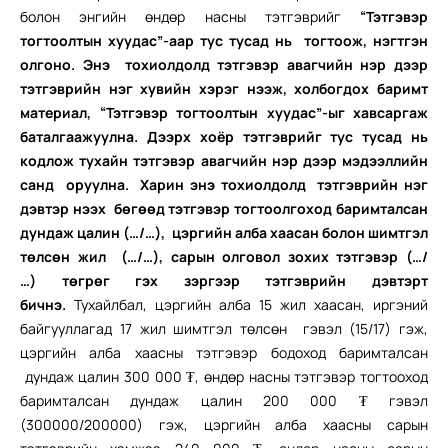
болон энгийн өндөр насны тэтгэврийг
“Тэтгэвэр
тогтоолтын хуудас”-аар тус тусад нь тогтоож, нэгтгэн
олгоно. Энэ тохиолдолд тэтгэвэр авагчийн нэр дээр
тэтгэврийн нэг хувийн хэрэг нээж, холбогдох баримт
материал, “Тэтгэвэр тогтоолтын хуудас”-ыг хавсаргаж
баталгаажуулна. Дээрх хоёр тэтгэврийг тус тусад нь
кодлож тухайн тэтгэвэр авагчийн нэр дээр мэдээллийн
санд оруулна. Харин энэ тохиолдолд тэтгэврийн нэг
дэвтэр нээх бөгөөд тэтгэвэр тогтоолгоход баримталсан
дундаж цалин
(
…/…
)
,
цэргийн алба хаасан болон шимтгэл
төлсөн жил
(
…/…
)
, сарын олговол зохих тэтгэвэр
(
…/
…
)
төгрөг гэх зэргээр тэтгэврийн дэвтэрт
бичнэ.
Тухайлбал, цэргийн алба 15 жил хаасан, иргэний
байгууллагад 17 жил шимтгэл төлсөн гэвэл (15/17) гэж,
цэргийн алба хаасны тэтгэвэр бодоход баримталсан
дундаж цалин 300 000 ₮, өндөр насны тэтгэвэр тогтооход
баримталсан дундаж цалин 200 000 ₮ гэвэл
(300000/200000) гэж, цэргийн алба хаасны сарын