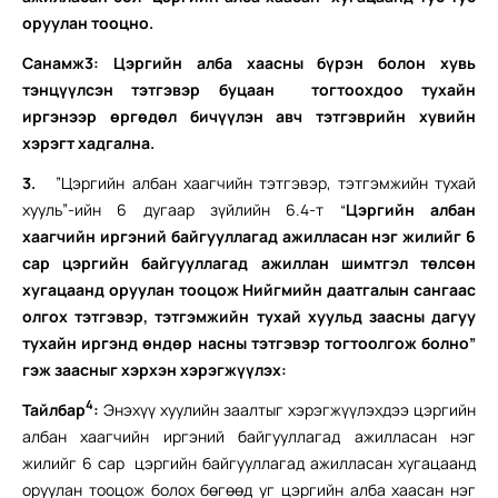
оруулан тооцно.
Санамж3: Цэргийн алба хаасны бүрэн болон хувь
тэнцүүлсэн тэтгэвэр буцаан тогтоохдоо тухайн
иргэнээр өргөдөл бичүүлэн авч тэтгэврийн хувийн
хэрэгт хадгална.
3.
”Цэргийн албан хаагчийн тэтгэвэр, тэтгэмжийн тухай
хууль”-ийн 6 дугаар зүйлийн 6.4-т “
Цэргийн албан
хаагчийн иргэний байгууллагад ажилласан нэг жилийг 6
сар цэргийн байгууллагад ажиллан шимтгэл төлсөн
хугацаанд оруулан тооцож Нийгмийн даатгалын сангаас
олгох тэтгэвэр, тэтгэмжийн тухай хуульд заасны дагуу
тухайн иргэнд өндөр насны тэтгэвэр тогтоолгож болно”
гэж заасныг хэрхэн хэрэгжүүлэх:
4
Тайлбар
:
Энэхүү хуулийн заалтыг хэрэгжүүлэхдээ
цэргийн
албан хаагчийн иргэний байгууллагад ажилласан нэг
жилийг 6 сар цэргийн байгууллагад ажилласан хугацаанд
оруулан тооцож болох бөгөөд уг цэргийн алба хаасан нэг