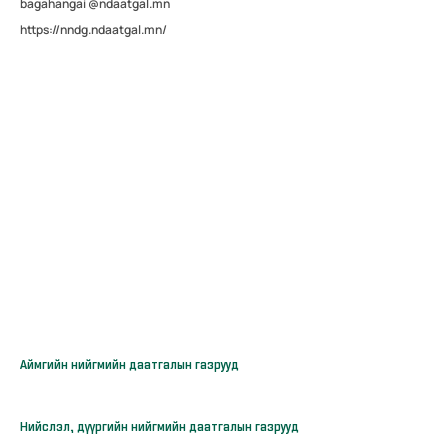
bagahangai @ndaatgal.mn
https://nndg.ndaatgal.mn/
Аймгийн нийгмийн даатгалын газрууд
Нийслэл, дүүргийн нийгмийн даатгалын газрууд