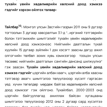
тухайн үеийн хөдөлмөрийн хөлсний доод хэмжээ
гэдгийг хэрхэн ойлгох талаар:
10
Тайлбар
:
Монгол улсын Засгийн газрын 2011 оны 9 дүгээр
тогтоолын 3 дугаар хавсралтын 3.1-д “…иргэний тэтгэврийн
болон тэтгэмжийн шимтгэлийг тухайн үеийн хөдөлмөрийн
хөлсний доод хэмжээнээс Нийгмийн даатгалын тухай
хуулийн 15 дугаар зүйлийн 1 дэх хэсэгт заасны дагуу ажил
олгогчийн төлбөл зохих хувь хэмжээгээр тооцон улсын
төсвөөс нийгмийн даатгалын сангийн дансанд шилжүүлнэ“
гэж заасан.
Тухайн үеийн хөдөлмөрийн хөлсний доод
хэмжээ гэдгийг
цэргийн албан хаагч, цэргийн алба хаасны
тэтгэвэр авагч шимтгэлээ төлүүлэхээр хүсэлт гаргасан
үед хүчин төгөлдөр мөрдөж байгаа хөдөлмөрийн хөлсний
доод хэмжээг гэж ойлгоно. Тухайлбал, 2000-2003 онд
цэргийн байгууллагад ажиллаж байсан хугацааны
шимтгэлээ төлүүлэхээр 2012 оны 2 дугаар сард хүсэлтээ