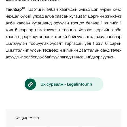
18
Тайлбар
:
Цэргийн албан хаагчдын хувьд цаг уурын хүнд
нөхцөл бүхий улсад алба хаасан хугацааг цэргийн жинхэнэ
алба хаасан хугацаанд оруулан тооцох бөгөөд 1 жилийг 1
жил 6 сараар нэмэгдүүлэн тооцно. Хэрвээ цэргийн алба
хаасан дээрх хугацааг иргэний байгууллагад ажилласнаар
шилжүүлэн тооцуулах хүсэлт гаргасан үед 1 жил 6 сарын
шимтгэлийг улсын төсвөөс нийгмийн даатгалын санд төлөх
асуудлыг холбогдох байгууллагад тавьж шийдвэрлүүлнэ.
Эх сурвалж - Legalinfo.mn
БУСДАД ТҮГЭЭХ