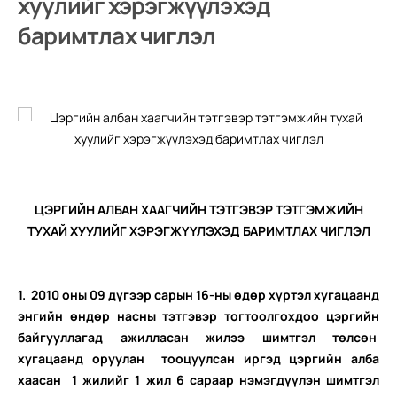
хуулийг хэрэгжүүлэхэд
баримтлах чиглэл
ЦЭРГИЙН АЛБАН ХААГЧИЙН ТЭТГЭВЭР ТЭТГЭМЖИЙН
ТУХАЙ ХУУЛИЙГ ХЭРЭГЖҮҮЛЭХЭД БАРИМТЛАХ ЧИГЛЭЛ
1.
2010 оны 09 дүгээр сарын 16-ны өдөр хүртэл хугацаанд
э
нгийн өндөр насны тэтгэвэр тогтоолгохдоо цэргийн
байгууллагад ажилласан жилээ шимтгэл төлсөн
хугацаанд оруулан тооцуулсан иргэд цэргийн алба
хаасан 1 жилийг 1 жил 6 сараар нэмэгдүүлэн шимтгэл