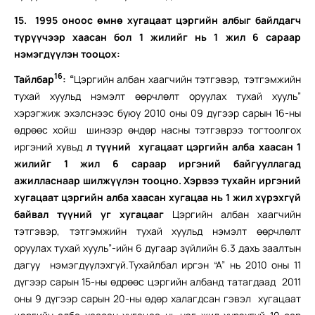
15.
1995 оноос өмнө хугацаат цэргийн албыг байлдагч
түрүүчээр хаасан бол 1 жилийг нь 1 жил 6 сараар
нэмэгдүүлэн тооцох:
16
Тайлбар
:
“
Цэргийн албан хаагчийн тэтгэвэр, тэтгэмжийн
тухай хуульд нэмэлт өөрчлөлт оруулах тухай хууль”
хэрэгжиж эхэлснээс буюу 2010 оны 09 дүгээр сарын 16-ны
өдрөөс хойш шинээр өндөр насны тэтгэврээ тогтоолгох
иргэний хувьд
л түүний хугацаат цэргийн алба хаасан 1
жилийг 1 жил 6 сараар иргэний байгууллагад
ажилласнаар шилжүүлэн тооцно. Хэрвээ тухайн иргэний
хугацаат цэргийн алба хаасан хугацаа нь 1 жил хүрэхгүй
байвал түүний уг хугацааг
Цэргийн албан хаагчийн
тэтгэвэр, тэтгэмжийн тухай хуульд нэмэлт өөрчлөлт
оруулах тухай хууль”-ийн 6 дугаар зүйлийн 6.3 дахь заалтын
дагуу нэмэгдүүлэхгүй.Тухайлбал иргэн “А” нь 2010 оны 11
дүгээр сарын 15-ны өдрөөс цэргийн албанд татагдаад 2011
оны 9 дүгээр сарын 20-ны өдөр халагдсан гэвэл хугацаат