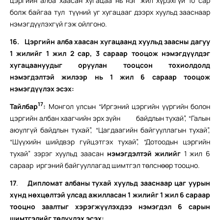
цэргийн алба хаасан хугацаа нь нэг жил хүрэхгүй 10 сар
болж байгаа тул түүний уг хугацааг дээрх хуульд зааснаар
нэмэгдүүлэхгүй гэж ойлгоно.
16.
Цэргийн алба хаасан хугацаанд хуульд заасны дагуу
1 жилийг 1 жил 2 сар, 3 сараар тооцож нэмэгдүүлдэг
хугацаануудыг оруулан тооцсон тохиолдолд
нэмэгдэлтэй жилээр нь 1 жил 6 сараар тооцож
нэмэгдүүлэх эсэх:
17
Тайлбар
:
Монгол улсын “Иргэний цэргийн үүргийн болон
цэргийн албан хаагчийн эрх зүйн байдлын тухай”, “Галын
аюулгүй байдлын тухай”, “Цагдаагийн байгууллагын тухай”,
“Шүүхийн шийдвэр гүйцэтгэх тухай”, “Дотоодын цэргийн
тухай” зэрэг хуульд заасан
нэмэгдэлтэй жилийг
1 жил 6
сараар иргэний байгууллагад шимтгэл төлснөөр тооцно.
17
.
Дипломат албаны тухай хуульд зааснаар цаг уурын
хүнд нөхцөлтэй улсад ажилласан 1 жилийг 1 жил 6 сараар
тооцно заалтыг хэрэгжүүлэхдээ нэмэгдэл 6 сарын
шимтгэлийг төлүүлэх эсэх: