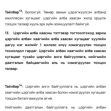
13
Тайлбар
:
Болохгүй. Төмөр замын цэрэгжүүлсэн албанд
ажилласан хугацааг цэргийн алба хаасан жилд оруулж
тооцох талаар хууль эрх зүйн зохицуулалт байхгүй.
13.
Цэргийн алба хаасны тэтгэвэр тогтоолгоход зарим
цэргийн албан хаагчийн алба хаасан хугацааг хуулийн
дагуу нэг жилийг 1 жилээс илүү нэмэгдүүлэн тооцох
тохиолдол гардаг. Цэргийн албан хаагчийн алба хаасан
хугацааг тухайн цэргийн анги байгууллага, нийгмийн
даатгалын байцаагчийн аль нь нэмэгдүүлэн тооцох
талаар:
14
Тайлбар
:
Цэргийн анги байгууллага нь цэргийн албан
хаагчийн цэргийн алба хаасан болон нэмэгдүүлэх хугацааг
тооцон баталгаажуулж өгнө.
Нийгмийн даатгалын байгууллага нь цэргийн албан