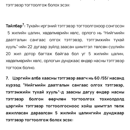
тэтгэвэр тогтоолгож болох эсэх:
7
Тайлбар
:
Тухайн иргэний тэтгэвэр тогтоолгохоор сонгосон
5 жилийн цалин, хөдөлмөрийн хөлс, орлого нь “Нийгмийн
даатгалын сангаас олгох тэтгэвэр, тэтгэмжийн тухай
хууль”-ийн 22 дугаар зүйлд заасан шимтгэл төлсөн сүүлийн
20 жил дотор багтаж байгаа бол уг 5 жилийн цалин,
хөдөлмөрийн хөлс, орлогын дунджаас өндөр насны тэтгэвэр
тогтоож болно.
7.
Цэргийн алба хаасны тэтгэвэр авагч нь 60 /55/ насанд
хүрээд “Нийгмийн даатгалын сангаас олгох тэтгэвэр,
тэтгэмжийн тухай хууль”-д заасны дагуу өндөр насны
тэтгэвэр болгон өөрчлөн тогтоолгох тохиолдолд
цэргийн тэтгэвэр тогтоолгосноос хойш шимтгэл төлж
ажилласан дараалсан 5 жилийн цалингийн дунджаар
тэтгэвэр тогтоолгож болох эсэх: