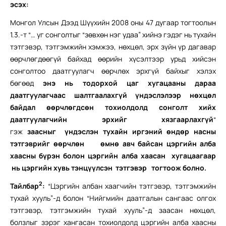
эсэх:
Монгол Улсын Дээд Шүүхийн 2008 оны 47 дугаар тогтоолын
1.3.-т “… уг сонголтыг “зөвхөн нэг удаа” хийнэ гэдэг нь тухайн
тэтгэвэр, тэтгэмжийн хэмжээ, нөхцөл, эрх зүйн үр дагавар
өөрчлөгдөөгүй байхад өөрийн хүсэлтээр урьд хийсэн
сонголтоо даатгуулагч өөрчлөх эрхгүй байхыг хэлэх
бөгөөд
энэ нь тодорхой цаг хугацааны дараа
даатгуулагчаас шалтгаалахгүй үндэслэлээр нөхцөл
байдал өөрчлөгдсөн тохиолдолд сонголт хийх
даатгуулагчийн эрхийг хязгаарлахгүй
“
гэж
заасныг
үндэслэн тухайн иргэний өндөр насны
тэтгэврийг өөрчлөн
өмнө авч байсан цэргийн алба
хаасны бүрэн болон цэргийн алба хаасан хугацаагаар
нь цэргийн хувь тэнцүүлсэн тэтгэвэр тогтоож болно.
2
Тайлбар
:
“Цэргийн албан хаагчийн тэтгэвэр, тэтгэмжийн
тухай хууль”-д болон “Нийгмийн даатгалын сангаас олгох
тэтгэвэр, тэтгэмжийн тухай хууль”-д заасан нөхцөл,
болзлыг зэрэг хангасан тохиолдолд цэргийн алба хаасны