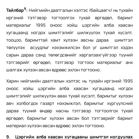
9
Тайлбар
:
Нийгмийн даатгалын хэлтэс /байцаагч/ нь тухайн
иргэний тэтгэвэр тогтоолгох тухай өргөдөл, баримт
материалыг 1995 оноос хойш цэргийн алба хаасан
хугацаанд ногдох шимтгэлийг шилжүүлэх тухай хүсэлт,
тооцоо, баримттай хамт хүлээн авсны дараа шимтгэл
төлүүлэх асуудлыг нэхэмжилсэн бол уг шимтгэл хэдэн
сарын дараа санд төлөгдсөнийг харгалзахгүйгээр түүний
тэтгэврийг өргөдөл, тэтгэвэр тогтоох материалыг анх
шалгаж хүлээн авсан өдрөөс эхлэн тогтооно.
Харин нийгмийн даатгалын хэлтэс нь тухайн иргэний 1995
оноос хойш цэргийн алба хаасан хугацаанд ногдох
шимтгэлийг шилжүүлэн авах тухай хүсэлт, баримтыг хүлээн
авч холбогдох газарт нэхэмжлэл, баримтыг хүргүүлсний
дараа түүний өндөр насны тэтгэвэр тогтоолгох тухай
өргөдөл, баримтыг хүлээн авсан бол тэтгэврийг баримт
материал хүлээн авсан өдрөөс эхлэн тогтооно.
9.
Цэргийн алба хаасан хугацааны шимтгэл ногдуулах