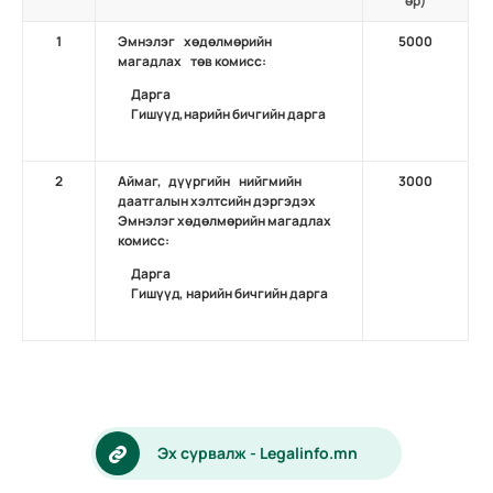
өр)
1
Эмнэлэг хөдөлмөрийн
5000
магадлах төв комисс:
Дарга
Гишүүд,нарийн бичгийн дарга
2
Аймаг, дүүргийн нийгмийн
3000
даатгалын хэлтсийн дэргэдэх
Эмнэлэг хөдөлмөрийн магадлах
комисс:
Дарга
Гишүүд, нарийн бичгийн дарга
Эх сурвалж - Legalinfo.mn