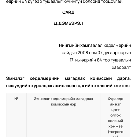
өдрийн 64 дүгээр тушаалыг хүчингуй болсонд тооцсугай.
САЙД
Д.ДЭМБЭРЭЛ
Нийгмийн хамгаалал.хөдөлмөрийн
сайдын 2008 оны 07 дугаар сарын
17-ны өдрийн 84 тоо тушаалын
хавсралт
Э
мнэлэг хөдөлмөрийн магадлах коимссын дарга,
гишүүдийн хуралдаж ажилласан цагийн хөлсний хэмжээ
№
Эмнэлэг хөдөлмөрийн магадлах
Хуралдс
комиссын нэр
ан нэг
цагт
олгох
хөлсний
хэмжээ
(төгрөгө