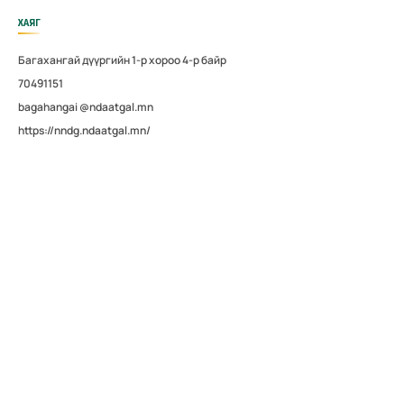
ХАЯГ
Багахангай дүүргийн 1-р хороо 4-р байр
70491151
bagahangai @ndaatgal.mn
https://nndg.ndaatgal.mn/