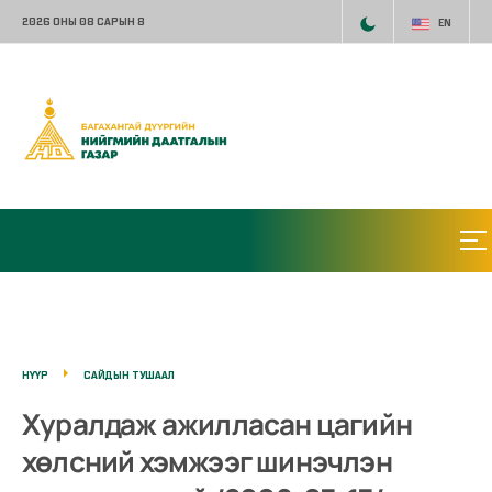
2026 ОНЫ 08 САРЫН 8
EN
НҮҮР
САЙДЫН ТУШААЛ
Хуралдаж ажилласан цагийн
хөлсний хэмжээг шинэчлэн