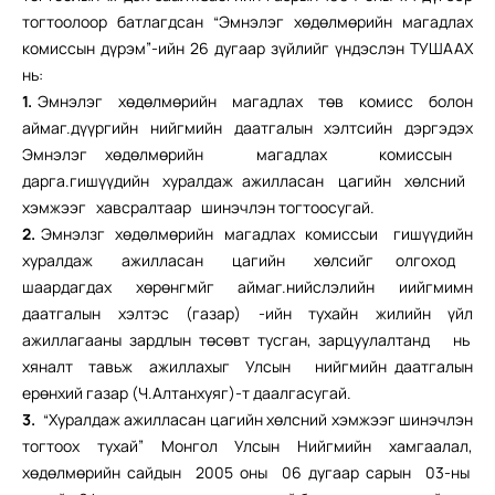
тогтоолоор батлагдсан “Эмнэлэг хөдөлмөрийн магадлах
комиссын дүрэм”-ийн 26 дугаар зүйлийг үндэслэн ТУШААХ
нь:
1.
Эмнэлэг хөдөлмөрийн магадлах төв комисс болон
аймаг.дүүргийн нийгмийн даатгалын хэлтсийн дэргэдэх
Эмнэлэг хөдөлмөрийн магадлах комиссын
дарга.гишүүдийн хуралдаж ажилласан цагийн хөлсний
хэмжээг хавсралтаар шинэчлэн тогтоосугай.
2.
Эмнэлзг хөдөлмөрийн магадлах комиссыи гишүүдийн
хуралдаж ажилласан цагийн хөлсийг олгоход
шаардагдах хөрөнгмйг аймаг.нийслэлийн иийгмимн
даатгалын хэлтэс (газар) -ийн тухайн жилийн үйл
ажиллагааны зардлын төсөвт тусган, зарцуулалтанд нь
хяналт тавьж ажиллахыг Улсын нийгмийн даатгалын
ерөнхий газар (Ч.Алтанхуяг)-т даалгасугай.
3.
“Хуралдаж ажилласан цагийн хөлсний хэмжээг шинэчлэн
тогтоох тухай” Монгол Улсын Нийгмийн хамгаалал,
хөдөлмөрийн сайдын 2005 оны 06 дугаар сарын 03-ны