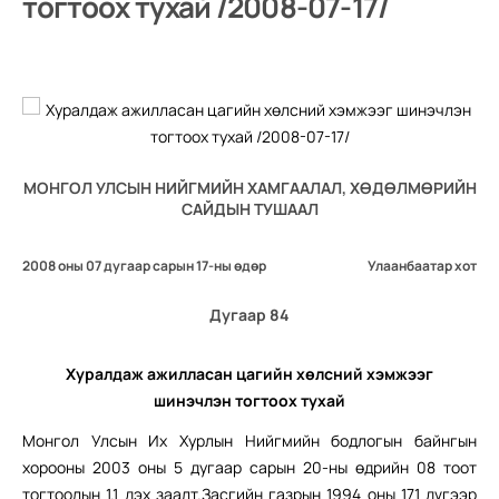
тогтоох тухай /2008-07-17/
МОНГОЛ УЛСЫН НИЙГМИЙН ХАМГААЛАЛ, ХӨДӨЛМӨРИЙН
САЙДЫН ТУШААЛ
2008 оны 07 дугаар сарын 17-ны өдөр
Улаанбаатар хот
Дугаар 84
Хуралдаж ажилласан цагийн
хөлсний хэмжээг
шинэчлэн
тогтоох тухай
Монгол Улсын Их Хурлын Нийгмийн бодлогын байнгын
хорооны 2003 оны 5 дугаар сарын 20-ны өдрийн 08 тоот
тогтоолын 1.1 дэх заалт.Засгийн газрын 1994 оны 171 дүгээр