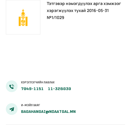
Тэтгэвэр нэмэгдүүлэх арга хэмжээг
хэрэгжүүлэх тухай 2016-05-31
№1/1029
ХЭРЭГЛЭГЧИЙН ЛАВЛАХ
7049-1151
11-328030
И-МЭЙЛ ХАЯГ
BAGAHANGAI@NDAATGAL.MN