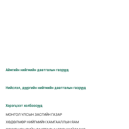
Аймгийн нийгмийн даатгалын газрууд
Нийслэл, дүүргийн нийгмийн даатгалын газрууд
Хэрэгцээт холбоосууд
МОНГОЛ УЛСЫН ЗАСГИЙН ГАЗАР
ХӨДӨЛМӨР НИЙГМИЙН ХАМГААЛЛЫН ЯАМ