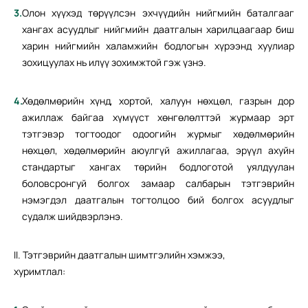
Олон хүүхэд төрүүлсэн эхчүүдийн нийгмийн баталгааг
хангах асуудлыг нийгмийн даатгалын харилцаагаар биш
харин нийгмийн халамжийн бодлогын хүрээнд хуулиар
зохицуулах нь илүү зохимжтой гэж үзнэ.
Хөдөлмөрийн хүнд, хортой, халуун нөхцөл, газрын дор
ажиллаж байгаа хүмүүст хөнгөлөлттэй журмаар эрт
тэтгэвэр тогтоодог одоогийн журмыг хөдөлмөрийн
нөхцөл, хөдөлмөрийн аюулгүй ажиллагаа, эрүүл ахуйн
стандартыг хангах төрийн бодлоготой уялдуулан
боловсронгуй болгох замаар салбарын тэтгэврийн
нэмэгдэл даатгалын тогтолцоо бий болгох асуудлыг
судалж шийдвэрлэнэ.
II. Тэтгэврийн даатгалын шимтгэлийн хэмжээ,
хуримтлал: