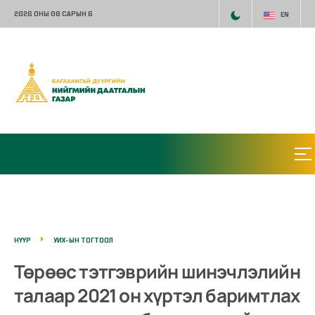
2026 ОНЫ 08 САРЫН 6
EN
НҮҮР
УИХ-ЫН ТОГТООЛ
Төрөөс тэтгэврийн шинэчлэлийн
талаар 2021 он хүртэл баримтлах