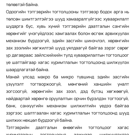
төлөвтэй байна.
Одоогийн тэтгэврийн тогтолцооны тэтгэвэр бодох арга нь
төлсөн шимтгэлтэйгээ шууд хамааралгүйгээс хуваарилалт
шударга бус, хувь хүний тэтгэврийн даатгалын сангийн
хөрөнгийг үнэгүйдлээс хамгаалах болон өсгөж арвижуулах
механизм бүрдээгүй, эдийн засгийн шинэчлэл, хөрөнгийн
зах зээлийн хөгжилтэй шууд уялдаагүй байгаа зэрэг сөрөг
үр дагавраас зайлсхийхийн тулд хуваарилалтын тогтолцоог
үе шаттайгаар хагас хуримтлалын тогтолцоонд шилжүүлэх
шаардлагатай байна.
Манай улсад макро ба микро түвшинд эдийн засгийн
үзүүлэлт тогтворжоогүй, мөнгөний ханшийн уналт
зогсоогүй, хөрөнгийн зах зээл, дэд бүтэц хөгжөөгүй,
найдвартай хөрөнгө оруулалтын орчин бүрэлдэн тогтоогүй,
банк, санхүүгийн механизм шилжилтийн үедээ байгаа
зэргээс шалтгаалан хагас хуримтлалын тогтолцоонд шууд
шилжих нөхцөл бүрдээгүй байна.
Тэтгэврийн даатгалын өнөөгийн тогтолцоог хагас
хуримтлалын тогтолцоонд аажмаар шилжүүлэхдээ