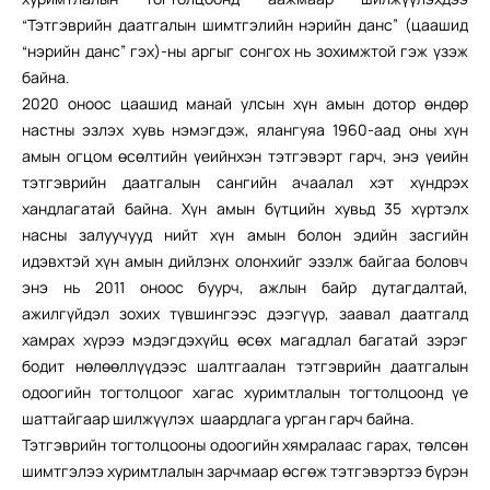
“Тэтгэврийн даатгалын шимтгэлийн нэрийн данс” (цаашид
“нэрийн данс” гэх)-ны аргыг сонгох нь зохимжтой гэж үзэж
байна.
2020 оноос цаашид манай улсын хүн амын дотор өндөр
настны эзлэх хувь нэмэгдэж, ялангуяа 1960-аад оны хүн
амын огцом өсөлтийн үеийнхэн тэтгэвэрт гарч, энэ үеийн
тэтгэврийн даатгалын сангийн ачаалал хэт хүндрэх
хандлагатай байна. Хүн амын бүтцийн хувьд 35 хүртэлх
насны залуучууд нийт хүн амын болон эдийн засгийн
идэвхтэй хүн амын дийлэнх олонхийг эзэлж байгаа боловч
энэ нь 2011 оноос буурч, ажлын байр дутагдалтай,
ажилгүйдэл зохих түвшингээс дээгүүр, заавал даатгалд
хамрах хүрээ мэдэгдэхүйц өсөх магадлал багатай зэрэг
бодит нөлөөллүүдээс шалтгаалан тэтгэврийн даатгалын
одоогийн тогтолцоог хагас хуримтлалын тогтолцоонд үе
шаттайгаар шилжүүлэх шаардлага урган гарч байна.
Тэтгэврийн тогтолцооны одоогийн хямралаас гарах, төлсөн
шимтгэлээ хуримтлалын зарчмаар өсгөж тэтгэвэртээ бүрэн