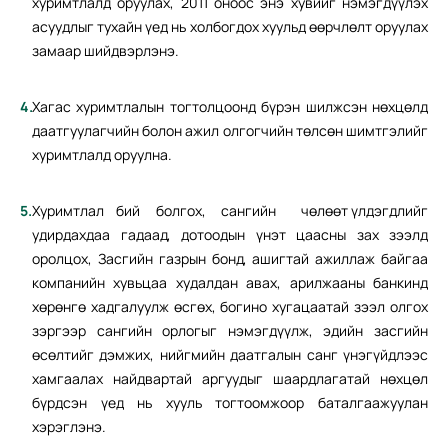
хуримтлалд оруулах, 2011 оноос энэ хувийг нэмэгдүүлэх
асуудлыг тухайн үед нь холбогдох хуульд өөрчлөлт оруулах
замаар шийдвэрлэнэ.
Хагас хуримтлалын тогтолцоонд бүрэн шилжсэн нөхцөлд
даатгуулагчийн болон ажил олгогчийн төлсөн шимтгэлийг
хуримтлалд оруулна.
Хуримтлал бий болгох, сангийн чөлөөт үлдэгдлийг
удирдахдаа гадаад, дотоодын үнэт цаасны зах зээлд
оролцох, Засгийн газрын бонд, ашигтай ажиллаж байгаа
компанийн хувьцаа худалдан авах, арилжааны банкинд
хөрөнгө хадгалуулж өсгөх, богино хугацаатай зээл олгох
зэргээр сангийн орлогыг нэмэгдүүлж, эдийн засгийн
өсөлтийг дэмжих, нийгмийн даатгалын санг үнэгүйдлээс
хамгаалах найдвартай аргуудыг шаардлагатай нөхцөл
бүрдсэн үед нь хууль тогтоомжоор баталгаажуулан
хэрэглэнэ.