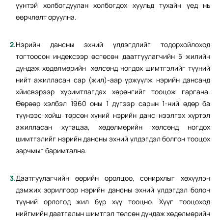
үүнтэй холбогдуулан холбогдох хуульд тухайн үед нь
өөрчлөлт оруулна.
Нэрийн дансны эхний үлдэгдлийг тодорхойлоход
тогтоосон индексээр өсгөсөн даатгуулагчийн 5 жилийн
дундаж хөдөлмөрийн хөлсөнд ногдох шимтгэлийг түүний
нийт ажилласан сар (жил)-аар үржүүлж нэрийн дансанд
хйисвэрээр хуримтлагдах хөрөнгийг тооцож гаргана.
Өөрөөр хэлбэл 1960 оны 1 дүгээр сарын 1-ний өдөр ба
түүнээс хойш төрсөн хүний нэрийн данс нээлгэх хүртэл
ажилласан хугацаа, хөдөлмөрийн хөлсөнд ногдох
шимтгэлийг нэрийн дансны эхний үлдэгдэл болгон тооцох
зарчмыг баримтална.
Даатгуулагчийн өөрийн оролцоо, сонирхлыг хөхүүлэн
дэмжих зорилгоор нэрийн дансны эхний үлдэгдэл болон
түүний орлогод жил бүр хүү тооцно. Хүүг тооцоход
нийгмийн даатгалын шимтгэл төлсөн дундаж хөдөлмөрийн