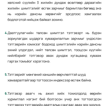
хөлсний сүүлийн 3 жилийн дундаж өсөлтөөр дараагийн
жилийн шимтгэлийг өсгөх зарчмыг баримтлах бөгөөд энэ
нь нэрийн дансны хөрөнгийг эрсдлээс хамгаалах
бодлоготой нийцэж байвал зохино.
Даатгуулагчийн төлсөн шимтгэл тэтгэвэрт нь бүрэн
зориулагдах шударга хуваарилалтын зарчмыг үндэслэн
тэтгэврийн хэмжээг бодоход шимтгэлийн нэрийн дансны
эхний үлдэгдэл, нийт төлсөн шимтгэл, тооцсон хүүгийн
нийлбэрийг тэтгэвэр авах дундаж хугацаанд хувааж
гаргах томъёог хэрэглэнэ.
Тэтгэврийг мөнгөний ханшийн өөрчлөлттэй шууд
хамааралтайгаар тогтоосон индексээр өсгөж байна.
Тэтгэвэр авагч нь ажил хийх тохиолдолд өөрийн
хуримтлал нэгэнт бий болгосон учир анх тогтоогдсон
тэтгэврээ тэтгэврийн даатгалын сангаас авах эрх эдэлнэ.