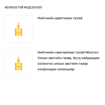
ХОЛБООТОЙ МЭДЭЭЛЭЛ
Нийгмийн даатгалын тухай
Нийгмийн хамгааллын тухай Монгол
Улсын засгийн газар, бүгд найрамдах
солонгос улсын засгийн газар
хоорондын хэлэлцээр