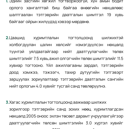
Эдийн засгийн хөгжил тогтворжоогүй, хүн амын бодит
орлого хангалттай биш байгаа өнөөгийн нөхцөлөөс
шалтгаалан тэтгэврийн даатгалын шимтгэл 19 хувь
байгааг ойрын жилүүдэд хэвээр мөрдөнө.
Цаашид хуримтлалын тогтолцоонд шилжихтэй
холбогдуулан цалин хөлсийг нэмэгдүүлсэн нөхцөлд
түүнтэй уялдаатайгаар нийт даатгуулагчийн төлөх
шимтгэлийг 7.5 хувь,ажил олгогчийн төлөх шимтгэлийг 11.5
хувиар тогтооно. Үйл ажиллагааны зардал, тэтгэврийн
доод хэмжээ, тэжээгч, тахир дутуугийн тэтгэвэрт
зарцуулах зориулалтаар тэтгэврийн даатгалын сангийн
нийт орлогын 4.0 хувийг тусгай санд төвлөрүүлнэ.
Хагас хуримтлалын тогтолцоонд аажмаар шилжих
зорилгоор тэтгэврийн санд зохих нөөц хуримтлагдсан
нөхцөлд 2005 оноос эхлэн төсөвт дарамт учруулахгүйгээр
даатгуулагчийн төлсөн шимтгэлийн 3.0 хүртэл хувийг