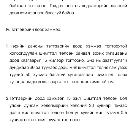
байхаар тогтооно. Гэхдээ энэ нь хөдөлмөрийн хөлсний
доод хэмжээнээс багагүй байна.
IV. Тэтгэврийн доод хэмжээ:
Нэрийн дансны тэтгэврийн доод хэмжээ тогтоохтой
холбогдуулан шимтгэл төлсөн байвал зохих хугацааны
доод хязгаарыг 15 жилээр тогтооно. Энэ нь даатгуулагч
дунджаар 30 ба түүнээс дээш жил шимтгэл төлнө гэж үзэж
түүний 50 хувиас багагүй хугацаагаар шимтгэл төлөх
хугацааны доод хязгаарыг тогтоох нь зохимжтой юм.
Тэтгэврийн доод хэмжээг 15 жил шимтгэл төлсөн бол
улсын дундаж хөдөлмөрийн хөлсний 20 хувиар, 15-аас
дээш жил шимтгэл төлсөн бол уг хувийг жил тутамд 0.5
хувиар өсгөн нэмэгдүүлж тогтооно.