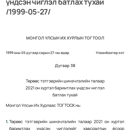
үндсэн чиглэл батлах тухай
/1999-05-27/
МОНГОЛ УЛСЫН ИХ ХУРЛЫН ТОГТООЛ
1999 оны 05 дугаар сарын 27-ны өдөр
Улаанбаатар хот
Дугаар 38
Төрөөс тэтгэврийн шинэчлэлийн талаар
2021 он хүртэл баримтлах үндсэн чиглэл
батлах тухай
Монгол Улсын Их Хурлаас ТОГТООХ нь:
Төрөөс тэтгэврийн шинэчлэлийн талаар 2021 он хүртэл
баримтлах үндсэн чиглэлийг хавсралтын ёсоор