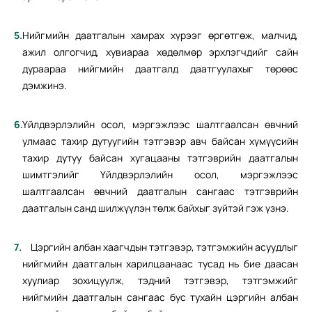
Нийгмийн даатгалын хамрах хүрээг өргөтгөж, малчид,
ажил олгогчид, хувиараа хөдөлмөр эрхлэгчдийг сайн
дураараа нийгмийн даатгалд даатгуулахыг төрөөс
дэмжинэ.
Үйлдвэрлэлийн осол, мэргэжлээс шалтгаалсан өвчний
улмаас тахир дутуугийн тэтгэвэр авч байсан хүмүүсийн
тахир дутуу байсан хугацааны тэтгэврийн даатгалын
шимтгэлийг Үйлдвэрлэлийн осол, мэргэжлээс
шалтгаалсан өвчний даатгалын сангаас тэтгэврийн
даатгалын санд шилжүүлэн төлж байхыг зүйтэй гэж үзнэ.
Цэргийн албан хаагчдын тэтгэвэр, тэтгэмжийн асуудлыг
нийгмийн даатгалын харилцаанаас тусад нь бие даасан
хуулиар зохицуулж, тэдний тэтгэвэр, тэтгэмжийг
нийгмийн даатгалын сангаас бус тухайн цэргийн албан