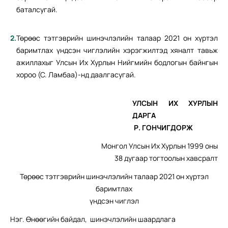
баталсугай.
Төрөөс тэтгэврийн шинэчлэлийн талаар 2021 он хүртэл
баримтлах үндсэн чиглэлийн хэрэгжилтэд хяналт тавьж
ажиллахыг Улсын Их Хурлын Нийгмийн бодлогын байнгын
хороо (С. Ламбаа)-нд даалгасугай.
УЛСЫН ИХ ХУРЛЫН
ДАРГА
Р. ГОНЧИГДОРЖ
Монгол Улсын Их Хурлын 1999 оны
38 дугаар тогтоолын хавсралт
Төрөөс тэтгэврийн шинэчлэлийн талаар 2021 он хүртэл
баримтлах
үндсэн чиглэл
Нэг. Өнөөгийн байдал, шинэчлэлийн шаардлага