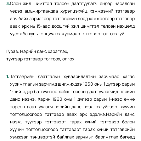
Олон жил шимтгэл төлсөн даатгуулагч өндөр насалсан
үедээ амьжиргаандаа хүрэлцэхүйц хэмжээний тэтгэвэр
авч байх зорилгоор тэтгэврийн доод хэмжээгээр тэтгэвэр
авах эрх нь 15-аас доошгүй жил шимтгэл төлсөн нөхцөлд
үүсэх ба хувь тэнцүүлэх журмаар тэтгэвэр тогтоохгүй.
Гурав. Нэрийн данс хэрэглэх,
түүгээр тэтгэвэр тогтоох, олгох
Тэтгэврийн даатгалын хуваарилалтын зарчмаас хагас
хуримтлалын зарчимд шилжихдээ 1960 оны 1 дүгээр сарын
1-ний өдөр ба түүнээс хойш төрсөн даатгуулагчид нэрийн
данс нээнэ. Харин 1960 оны 1 дүгээр сарын 1-нээс өмнө
төрсөн даатгуулагч нэрийн данс нээлгэхгүйгээр хуучин
тогтолцоогоор тэтгэвэр авах эрх эдэлнэ.Нэрийн данс
нээж, түүгээр тэтгэвэрт гарах хүний тэтгэвэр болон
хуучин тогтолцоогоор тэтгэвэрт гарах хүний тэтгэврийн
хэмжээг тэнцвэртэй байлгах зарчмыг баримтлах бөгөөд