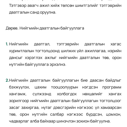
Тэтгэвэр авагч ажил хийж төлсөн шимтгэлийг тэтгэврийн
даатгалын санд оруулна.
Дөрөв. Нийгмийн даатгалын байгууллага
Нийгмийн даатгал, тэтгэврийн даатгалын хагас
хуримтлалын тогтолцоонд шилжих үйл ажиллагаа, нэрийн
дансыг хэрэглэх ажлыг нийгмийн даатгалын төв, орон
нутгийн байгууллага эрхэлнэ.
Нийгмийн даатгалын байгууллагын бие даасан байдлыг
бэхжүүлэх, цахим тооцоолуурын нэгдсэн программ
хангамж, сүлжээнд холбогдох нөхцөлийг хангах
зорилгоор нийгмийн даатгалын байгууллагын тогтолцоог
засаг захиргаа, нутаг дэвсгэрийн нэгжээс үл хамаарсан
төв, орон нутгийн салбар нэгжээс бүрдсэн, цомхон,
чадварлаг алба байхаар шинэчлэн зохион байгуулна.