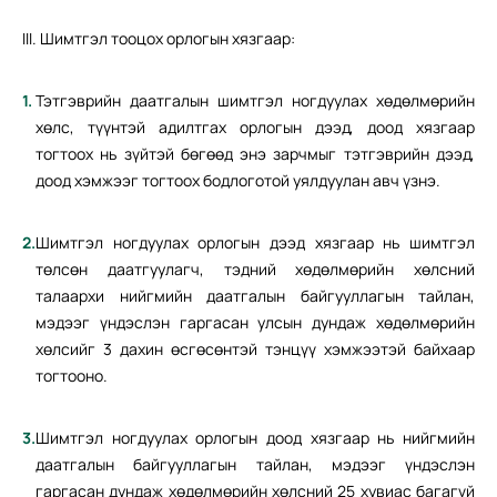
III. Шимтгэл тооцох орлогын хязгаар:
Тэтгэврийн даатгалын шимтгэл ногдуулах хөдөлмөрийн
хөлс, түүнтэй адилтгах орлогын дээд, доод хязгаар
тогтоох нь зүйтэй бөгөөд энэ зарчмыг тэтгэврийн дээд,
доод хэмжээг тогтоох бодлоготой уялдуулан авч үзнэ.
Шимтгэл ногдуулах орлогын дээд хязгаар нь шимтгэл
төлсөн даатгуулагч, тэдний хөдөлмөрийн хөлсний
талаархи нийгмийн даатгалын байгууллагын тайлан,
мэдээг үндэслэн гаргасан улсын дундаж хөдөлмөрийн
хөлсийг 3 дахин өсгөсөнтэй тэнцүү хэмжээтэй байхаар
тогтооно.
Шимтгэл ногдуулах орлогын доод хязгаар нь нийгмийн
даатгалын байгууллагын тайлан, мэдээг үндэслэн
гаргасан дундаж хөдөлмөрийн хөлсний 25 хувиас багагүй