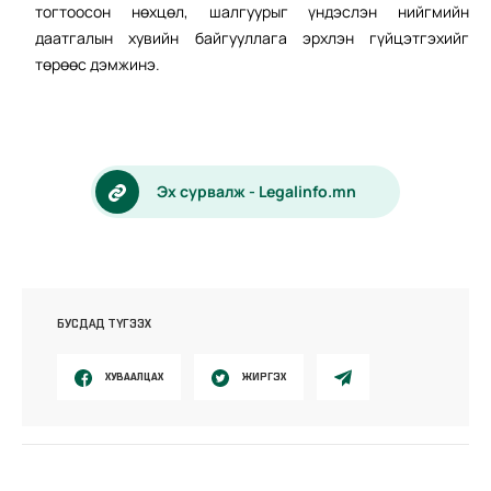
тогтоосон нөхцөл, шалгуурыг үндэслэн нийгмийн
даатгалын хувийн байгууллага эрхлэн гүйцэтгэхийг
төрөөс дэмжинэ.
Эх сурвалж - Legalinfo.mn
БУСДАД ТҮГЭЭХ
ХУВААЛЦАХ
ЖИРГЭХ