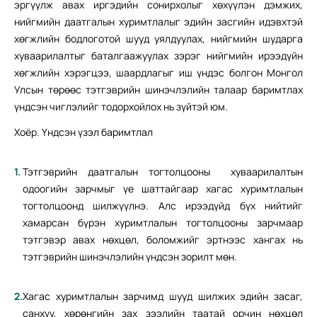
эргүүлж авах иргэдийн сонирхолыг хөхүүлэн дэмжих,
нийгмийн даатгалын хуримтлалыг эдийн засгийн идэвхтэй
хөгжлийн бодлоготой шууд уялдуулах, нийгмийн шударга
хуваарилалтыг баталгаажуулах зэрэг нийгмийн ирээдүйн
хөгжлийн хэрэгцээ, шаардлагыг иш үндэс болгон Монгол
Улсын төрөөс тэтгэврийн шинэчлэлийн талаар баримтлах
үндсэн чиглэлийг тодорхойлох нь зүйтэй юм.
Хоёр. Үндсэн үзэл баримтлал
Тэтгэврийн даатгалын тогтолцооны хуваарилалтын
одоогийн зарчмыг үе шаттайгаар хагас хуримтлалын
тогтолцоонд шилжүүлнэ. Алс ирээдүйд бүх нийтийг
хамарсан бүрэн хуримтлалын тогтолцооны зарчмаар
тэтгэвэр авах нөхцөл, боломжийг эртнээс хангах нь
тэтгэврийн шинэчлэлийн үндсэн зорилт мөн.
Хагас хуримтлалын зарчимд шууд шилжих эдийн засаг,
санхүү, хөрөнгийн зах зээлийн таатай орчин нөхцөл