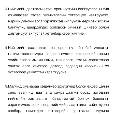
Нийгмийн даатгалын төв, орон нутгийн байгууллагын үйл
ажиллагааг хагас хуримтлалын тогтолцоо нэвтрүүлэх,
нэрийн дансны арга хэрэглэхэд чиглүүлэн өөрчлөн зохион
байгуулж, шаардагдах боловсон хүчнийг шинээр болон
давтан сургах тусгай хөтөлбөр хэрэгжүүлнэ.
Нийгмийн даатгалын төв, орон нутгийн байгууллагыг
цахим тооцоолуурын нэгдсэн сүлжээ, технологийн орчин
үеийн программ хангамж, технологи, техник хэрэгслээр
хангах арга хэмжээг дотоод, гадаадын хөрөнгийн эх
үүсвэрээр үе шаттай хэрэгжүүлнэ.
Малчид, хувиараа хөдөлмөр эрхлэгчид болон өндөр цалин
хөлс авагчид, даатгалд хамрагдаагүй бусад иргэдийн
нийгмийн хамгааллыг баталгаатай болгох бодлогыг
хэрэгжүүлэх зорилгоор нийгмийн даатгалын сайн дурын
хэлбэр, нэмэгдэл тэтгэврийн даатгалыг хуулиар