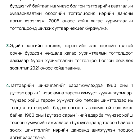
бүрдээгүй байгааг иш үндэс болгон тэтгэврийн даатгалын
хуваарилалтын одоогийн тогтолцоонд нэрийн дансны
аргыг хэрэглэж, 2005 оноос хойш хагас хуримтлалын
тогтолцоонд шилжих угтвар нөхцөл бүрдүүлнэ.
Эдийн засгийн хөгжил, хөрөнгийн зах зээлийн таатай
орчин бүрдсэн нөхцөлд хагас хуримтлалын тогтолцоог
аажмаар бүрэн хуримтлалын тогтолцоо болгон өөрчлөх
зорилтыг 2021 оноос хойш тавина.
Тэтгэврийн шинэчлэлийг хэрэгжүүлэхдээ 1960 оны 1
дүгээр сарын 1-нээс өмнө төрсөн хүмүүст хуучин журмаар,
түүнээс хойш төрсөн хүмүүст бүх төлсөн шимтгэлээс нь
тооцож тэтгэврийг бодож олгох нь зохимжтой гэж үзэж
байна. 1960 оны 1 дүгээр сарын 1-ний өдөр ба түүнээс хойш
төрсөн хүмүүсийн ажилласан бүх хугацаанд төлсөн байвал
зохих шимтгэлийг нэрийн дансанд шилжүүлэн тооцох
аргыг хэрэглэнэ.