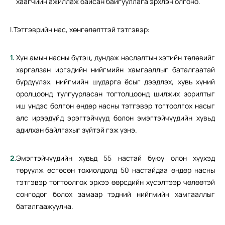
хаагчийн ажиллаж байсан байгууллага эрхлэн олгоно.
I.Тэтгэврийн нас, хөнгөлөлттэй тэтгэвэр:
Хүн амын насны бүтэц, дундаж наслалтын хэтийн төлөвийг
харгалзан иргэдийн нийгмийн хамгааллыг баталгаатай
бүрдүүлэх, нийгмийн шударга ёсыг дээдлэх, хувь хүний
оролцоонд тулгуурласан тогтолцоонд шилжих зорилтыг
иш үндэс болгон өндөр насны тэтгэвэр тогтоолгох насыг
алс ирээдүйд эрэгтэйчүүд болон эмэгтэйчүүдийн хувьд
адилхан байлгахыг зүйтэй гэж үзнэ.
Эмэгтэйчүүдийн хувьд 55 настай буюу олон хүүхэд
төрүүлж өсгөсөн тохиолдолд 50 настайдаа өндөр насны
тэтгэвэр тогтоолгох эрхээ өөрсдийн хүсэлтээр чөлөөтэй
сонгодог болох замаар тэдний нийгмийн хамгааллыг
баталгаажуулна.