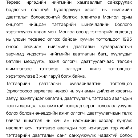
Төрөөс иргэдийн нийгмийн хамгааллыг сайжруулах
бодлогын салшгүй бүрэлдэхүүн хэсэг нь нийгмийн
даатгалыг боловсронгуй болгох, ялангуяа Монгол орны
онцлогт нийцсэн тэтгэврийн шинэчлэлийн бодлого
хэрэгжүүлэх явдал мөн. Монгол оронд тэтгэврийг үндсэнд
нь улсын төсвөөс олгож байсан хуучин тогтолцоог 1995
оноос өөрчилж, нийгмийн даатгалын хуваарилалтын
зарчимд үндэслэн нийгмийн даатгалын багц хуулиудыг
батлан мөрдүүлж, ажил олгогч, даатгуулагчаас төлсөн
шимтгэлээс тэтгэвэр олгодог шинэ тогтолцоог
хэрэгжүүлээд 3 жил гаруй болж байна.
Тэтгэврийн даатгалын хуваарилалтын тогтолцоо
(орлогоороо зарлагаа нөхөх) нь хүн амын дийлэнх хэсэгнь
залуу, ажилгүйдэл багатай, даатгуулагч, тэтгэвэр авагчдын
тооны харьцаа тааламжтай нөхцөлд эерэг нөлөөлөл үзүүлж
болох боловч өнөөдрийн ажил олгогч, даатгуулагчдын төлж
байгаа шимтгэл нь хүн ам насжихийн хэрээр дундаж
наслалт өсч, тэтгэвэр авагчдын тоо нэмэгдэх тэр үеийн
тэтгэврийн даатгалын санг санхүүжүүлж чадахгүй болох