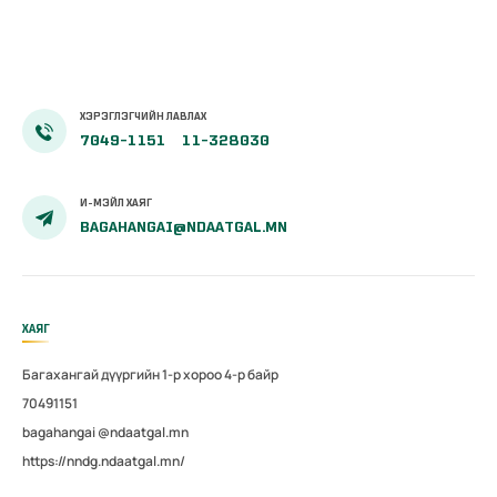
ХЭРЭГЛЭГЧИЙН ЛАВЛАХ
7049-1151
11-328030
И-МЭЙЛ ХАЯГ
BAGAHANGAI@NDAATGAL.MN
ХАЯГ
Багахангай дүүргийн 1-р хороо 4-р байр
70491151
bagahangai @ndaatgal.mn
https://nndg.ndaatgal.mn/