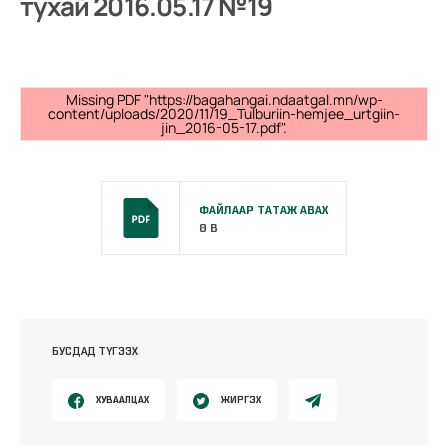
тухай 2016.05.17 №19
Missing PDF "https://bagahangai.ndaatgal.mn/wp-
content/uploads/2020/11/19_Tulburiin-hemjee_urtgiin-
jin_2016-05-17.pdf".
ФАЙЛААР ТАТАЖ АВАХ
0 B
БУСДАД ТҮГЭЭХ
ХУВААЛЦАХ
ЖИРГЭХ