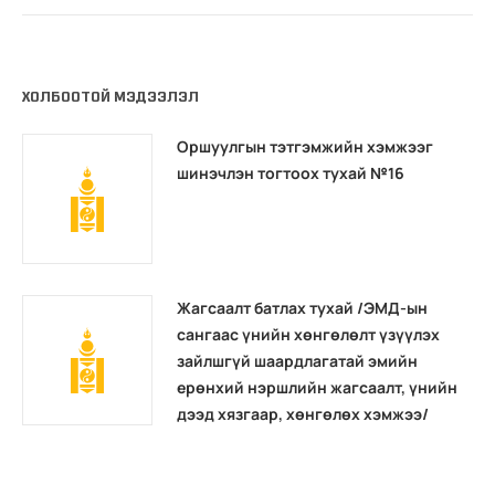
ХОЛБООТОЙ МЭДЭЭЛЭЛ
Оршуулгын тэтгэмжийн хэмжээг
шинэчлэн тогтоох тухай №16
Жагсаалт батлах тухай /ЭМД-ын
сангаас үнийн хөнгөлөлт үзүүлэх
зайлшгүй шаардлагатай эмийн
ерөнхий нэршлийн жагсаалт, үнийн
дээд хязгаар, хөнгөлөх хэмжээ/