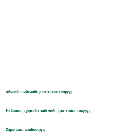
Аймгийн нийгмийн даатгалын газрууд
Нийслэл, дүүргийн нийгмийн даатгалын газрууд
Хэрэгцээт холбоосууд