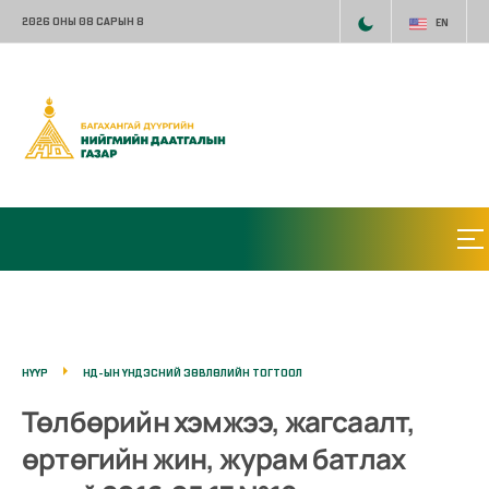
2026 ОНЫ 08 САРЫН 8
EN
НҮҮР
НД-ЫН ҮНДЭСНИЙ ЗӨВЛӨЛИЙН ТОГТООЛ
Төлбөрийн хэмжээ, жагсаалт,
өртөгийн жин, журам батлах