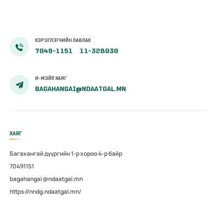
ХЭРЭГЛЭГЧИЙН ЛАВЛАХ
7049-1151
11-328030
И-МЭЙЛ ХАЯГ
BAGAHANGAI@NDAATGAL.MN
ХАЯГ
Багахангай дүүргийн 1-р хороо 4-р байр
70491151
bagahangai @ndaatgal.mn
https://nndg.ndaatgal.mn/