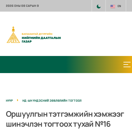
2026 ОНЫ 08 САРЫН 9
EN
НҮҮР
НД-ЫН ҮНДЭСНИЙ ЗӨВЛӨЛИЙН ТОГТООЛ
Оршуулгын тэтгэмжийн хэмжээг
шинэчлэн тогтоох тухай №16