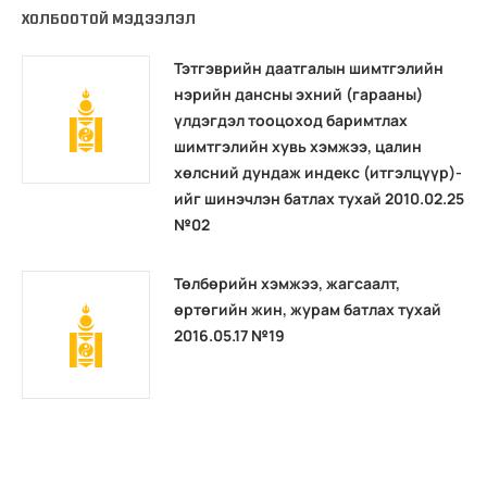
ХОЛБООТОЙ МЭДЭЭЛЭЛ
Тэтгэврийн даатгалын шимтгэлийн
нэрийн дансны эхний (гарааны)
үлдэгдэл тооцоход баримтлах
шимтгэлийн хувь хэмжээ, цалин
хөлсний дундаж индекс (итгэлцүүр)-
ийг шинэчлэн батлах тухай 2010.02.25
№02
Төлбөрийн хэмжээ, жагсаалт,
өртөгийн жин, журам батлах тухай
2016.05.17 №19