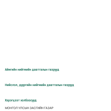
Аймгийн нийгмийн даатгалын газрууд
Нийслэл, дүүргийн нийгмийн даатгалын газрууд
Хэрэгцээт холбоосууд
МОНГОЛ УЛСЫН ЗАСГИЙН ГАЗАР