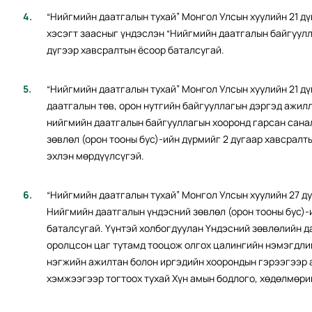
“Нийгмийн даатгалын тухай” Монгол Улсын хуулийн 21 дүг
хэсэгт заасныг үндэслэн “Нийгмийн даатгалын байгуулл
дүгээр хавсралтын ёсоор баталсугай.
“Нийгмийн даатгалын тухай” Монгол Улсын хуулийн 21 дү
даатгалын төв, орон нутгийн байгууллагын дэргэд ажилл
нийгмийн даатгалын байгууллагын хооронд гарсан сан
зөвлөл (орон тооны бус)-ийн дүрмийг 2 дугаар хавсралты
эхлэн мөрдүүлсүгэй.
“Нийгмийн даатгалын тухай” Монгол Улсын хуулийн 27 ду
Нийгмийн даатгалын үндэсний зөвлөл (орон тооны бус)-и
баталсугай. Үүнтэй холбогдуулан Үндэсний зөвлөлийн 
оролцсон цаг тутамд тооцож олгох цалингийн нэмэгдлий
нэгжийн ажилтан болон иргэдийн хоорондын гэрээгээр
хэмжээгээр тогтоох тухай Хүн амын бодлого, хөдөлмөр