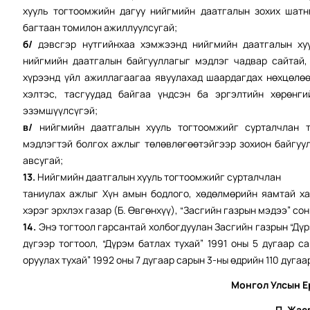
хууль тогтоомжийн дагуу нийгмийн даатгалын зохих шатн
багтаан томилон ажиллуулсугай;
б/
дэвсгэр нутгийнхаа хэмжээнд нийгмийн даатгалын хуу
нийгмийн даатгалын байгууллагыг мэдлэг чадвар сайтай,
хүрээнд үйл ажиллагаагаа явуулахад шаардагдах нөхцөлө
хэлтэс, тасгуудад байгаа үндсэн ба эргэлтийн хөрөнг
эзэмшүүлсүгэй;
в/
нийгмийн даатгалын хууль тогтоомжийг сурталчлан т
мэдлэгтэй болгох ажлыг төлөвлөгөөтэйгээр зохион байгуу
авсугай;
13.
Нийгмийн даатгалын хууль тогтоомжийг сурталчлан
таниулах ажлыг Хүн амын бодлого, хөдөлмөрийн яамтай х
хэрэг эрхлэх газар (Б. Өвгөнхүү), “Засгийн газрын мэдээ” со
14.
Энэ тогтоол гарсантай холбогдуулан Засгийн газрын “Дүрэ
дүгээр тогтоол, “Дүрэм батлах тухай” 1991 оны 5 дугаар с
оруулах тухай” 1992 оны 7 дугаар сарын 3-ны өдрийн 110 дуга
Монгол Улсын Е
П. Жас