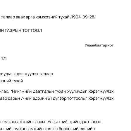
Н ГАЗРЫН ТОГТООЛ
Улаанбаатар хот
 171
лиудыг хэрэгжүүлэх талаар
ээний тухай
нгах, “Нийгмийн даатгалын тухай хуулиудыг хэрэгжүүлэх
гаар сарын 7-ний өдрийн 61 дүгээр тогтоолыг хэрэгжүүлэх
йгэм хангамжийн газрыг Улсын нийгмийн даатгалын
дын нийгэм хангамжийн хэлтэс болон нийслэлийн