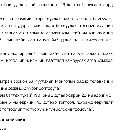
ы байгууллагатай зөвшилцөн 1994 оны 12 дугаар сард
ль тогтоомжийг хэрэгжүүлэх ажлыг зохион байгуулж,
 үнэнч шударга ажилтнаар бэхжүүлэх, тэднийг хуулийн
өр хангах арга хэмжээ авахын хамт нийгэм хангамжийн
ийг нийгмийн даатгалын байгууллагад шилжүүлэн өгч
аниулах, иргэдийг нийгмийн даатгалын талаар зохих
лж, иргэдийг нийгмийн даатгалд хамруулах арга хэмжээ
амтран зохион байгуулахыг Монголын радио телевизийн
нины редакцид үүрэг болгосугай.
м батлах тухай” 1991 оны 2 дугаар сарын 22-ны өдрийн 51
арын 3-ны өдрийн 140 дүгээр тогтоол, “Дүрэмд өөрчлөлт
ар тогтоолыг тус тус хүчингүй болсонд тооцсугай.
рөнхий сайд
рай