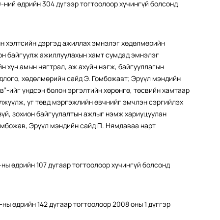
9-ний өдрийн 304 дүгээр тогтоолоор хүчингүй болсонд
ын хэлтсийн дэргэд ажиллах эмнэлэг хөдөлмөрийн
ион байгуулж ажиллуулахын хамт сумдад эмнэлэг
н хүн амын нягтрал, аж ахуйн нэгж, байгууллагын
длого, хөдөлмөрийн сайд Э. Гомбожавт; Эрүүл мэндийн
”-ийг үндсэн болон эргэлтийн хөрөнгө, төсвийн хамтаар
лжүүлж, уг төвд мэргэжлийн өвчнийг эмчлэн сэргийлэх
зүй, зохион байгуулалтын ажлыг нэмж хариуцуулан
омбожав, Эрүүл мэндийн сайд П. Нямдаваа нарт
5-ны өдрийн 107 дугаар тогтоолоор хүчингүй болсонд
-ны өдрийн 142 дугаар тогтоолоор 2008 оны 1 дүггэр