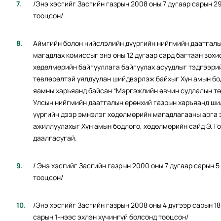
/Энэ хэсгийг Засгийн газрын 2008 оны 7 дугаар сарын 2
тооцсон/.
Аймгийн болон нийслэлийн дүүргийн нийгмийн даатгал
магадлах комиссыг энэ оны 12 дугаар сард багтаан зох
хөдөлмөрийн байгууллага байгуулах асуудлыг тэдгээрий
төвлөрөлтэй уялдуулан шийдвэрлэж байхыг Хүн амын бо
яамны харъяанд байсан “Мэргэжлийн өвчин судлалын төв
Улсын нийгмийн даатгалын ерөнхий газрын харъяанд ши
үүргийн дээр эмнэлэг хөдөлмөрийн магадлагааны арга 
ажиллуулахыг Хүн амын бодлого, хөдөлмөрийн сайд Э. Г
даалгасугай.
/ Энэ хэсгийг Засгийн газрын 2000 оны 7 дугаар сарын 
тооцсон/
/Энэ хэсгийг Засгийн газрын 2008 оны 4 дүгээр сарын 18
сарын 1-нээс эхлэн хүчингүй болсонд тооцсон/