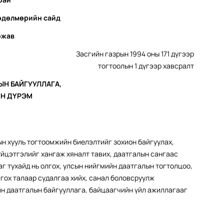
хөдөлмөрийн сайд
ожав
Засгийн газрын 1994 оны 171 дүгээр
тогтоолын 1 дүгээр хавсралт
Н БАЙГУУЛЛАГА,
ЙН ДҮРЭМ
н хууль тогтоомжийн биелэлтийг зохион байгуулах,
үйцэтгэлийг хангаж хяналт тавих, даатгалын сангаас
аг тухайд нь олгох, улсын нийгмийн даатгалын тогтолцоо,
лгох талаар судалгаа хийх, санал боловсруулж
йн даатгалын байгууллага, байцаагчийн үйл ажиллагааг