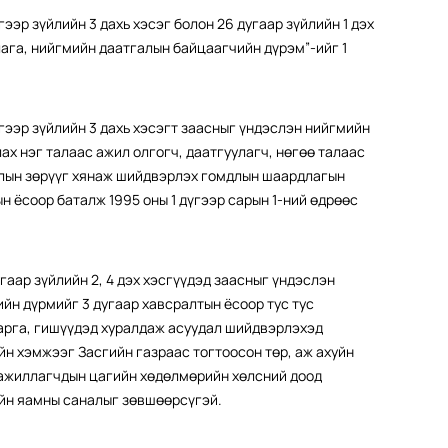
ээр зүйлийн 3 дахь хэсэг болон 26 дугаар зүйлийн 1 дэх
ага, нийгмийн даатгалын байцаагчийн дүрэм”-ийг 1
гээр зүйлийн 3 дахь хэсэгт заасныг үндэслэн нийгмийн
ах нэг талаас ажил олгогч, даатгуулагч, нөгөө талаас
алын зөрүүг хянаж шийдвэрлэх гомдлын шаардлагын
н ёсоор баталж 1995 оны 1 дүгээр сарын 1-ний өдрөөс
гаар зүйлийн 2, 4 дэх хэсгүүдэд заасныг үндэслэн
йн дүрмийг 3 дугаар хавсралтын ёсоор тус тус
дарга, гишүүдэд хуралдаж асуудал шийдвэрлэхэд
н хэмжээг Засгийн газраас тогтоосон төр, аж ахуйн
 ажиллагчдын цагийн хөдөлмөрийн хөлсний доод
ийн яамны саналыг зөвшөөрсүгэй.