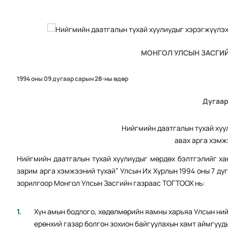
МОНГОЛ УЛСЫН ЗАСГИЙ
1994 оны 09 дугаар сарын 28-ны өдөр
Дугаар
Нийгмийн даатгалын тухай хуу
авах арга хэмж
Нийгмийн даатгалын тухай хуулиудыг мөрдөх бэлтгэлийг ха
зарим арга хэмжээний тухай” Улсын Их Хурлын 1994 оны 7 ду
зорилгоор Монгол Улсын Засгийн газраас ТОГТООХ нь:
Хүн амын бодлого, хөдөлмөрийн яамны харъяа Улсын ни
ерөнхий газар болгон зохион байгуулахын хамт аймгуу