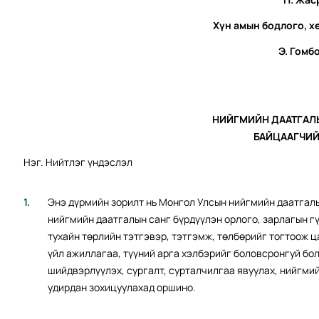
Хүн амын бодлого, 
Э. Гомб
НИЙГМИЙН ДААТГАЛЫ
БАЙЦААГЧИ
Нэг. Нийтлэг үндэслэл
Энэ дүрмийн зорилт нь Монгол Улсын нийгмийн даатгалы
нийгмийн даатгалын санг бүрдүүлэн орлого, зарлагын г
тухайн төрлийн тэтгэвэр, тэтгэмж, төлбөрийг тогтоож ц
үйл ажиллагаа, түүний арга хэлбэрийг боловсронгуй бо
шийдвэрлүүлэх, сургалт, сурталчилгаа явуулах, нийгми
удирдан зохицуулахад оршино.