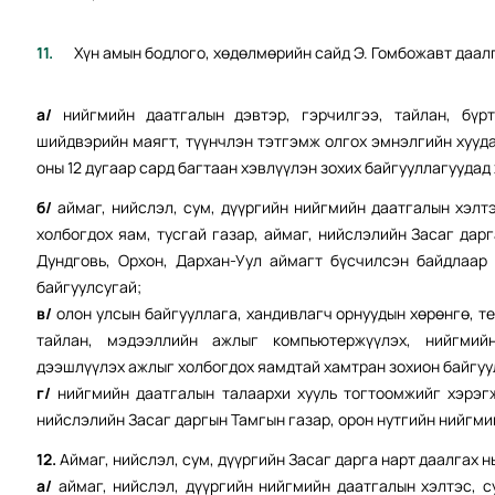
Хүн амын бодлого, хөдөлмөрийн сайд Э. Гомбожавт даалг
а/
нийгмийн даатгалын дэвтэр, гэрчилгээ, тайлан, бүр
шийдвэрийн маягт, түүнчлэн тэтгэмж олгох эмнэлгийн хууда
оны 12 дугаар сард багтаан хэвлүүлэн зохих байгууллагуудад
б/
аймаг, нийслэл, сум, дүүргийн нийгмийн даатгалын хэлт
холбогдох яам, тусгай газар, аймаг, нийслэлийн Засаг дар
Дундговь, Орхон, Дархан-Уул аймагт бүсчилсэн байдлаар 
байгуулсугай;
в/
олон улсын байгууллага, хандивлагч орнуудын хөрөнгө, т
тайлан, мэдээллийн ажлыг компьютержүүлэх, нийгмий
дээшлүүлэх ажлыг холбогдох яамдтай хамтран зохион байгуу
г/
нийгмийн даатгалын талаархи хууль тогтоомжийг хэрэгж
нийслэлийн Засаг даргын Тамгын газар, орон нутгийн нийгм
12.
Аймаг, нийслэл, сум, дүүргийн Засаг дарга нарт даалгах н
а/
аймаг, нийслэл, дүүргийн нийгмийн даатгалын хэлтэс, 