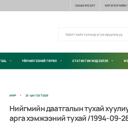
САНАЛ ХҮСЭЛТ
ХЭРЭГЛЭГЧИЙН
TGAL
ҮЙЛЧИЛГЭЭНИЙ ТӨРӨЛ
СТАТИСТИК МЭДЭЭЛЭЛ
МЭ
НҮҮР
ЗГ-ЫН ТОГТООЛ
Нийгмийн даатгалын тухай хуулиу
арга хэмжээний тухай /1994-09-2