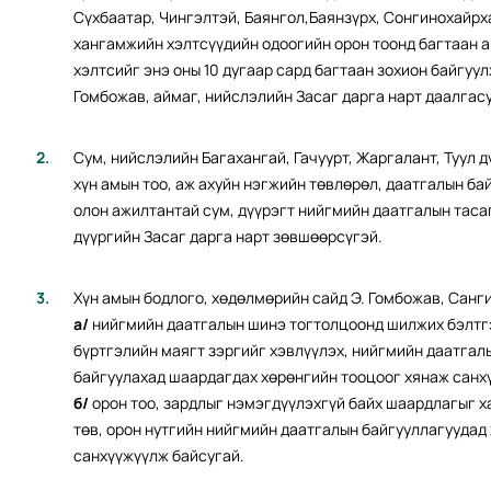
Сүхбаатар, Чингэлтэй, Баянгол,Баянзүрх, Сонгинохайрха
хангамжийн хэлтсүүдийн одоогийн орон тоонд багтаан а
хэлтсийг энэ оны 10 дугаар сард багтаан зохион байгуу
Гомбожав, аймаг, нийслэлийн Засаг дарга нарт даалгас
Сум, нийслэлийн Багахангай, Гачуурт, Жаргалант, Туул
хүн амын тоо, аж ахуйн нэгжийн төвлөрөл, даатгалын б
олон ажилтантай сум, дүүрэгт нийгмийн даатгалын таса
дүүргийн Засаг дарга нарт зөвшөөрсүгэй.
Хүн амын бодлого, хөдөлмөрийн сайд Э. Гомбожав, Санги
а/
нийгмийн даатгалын шинэ тогтолцоонд шилжих бэлтгэ
бүртгэлийн маягт зэргийг хэвлүүлэх, нийгмийн даатгал
байгуулахад шаардагдах хөрөнгийн тооцоог хянаж санх
б/
орон тоо, зардлыг нэмэгдүүлэхгүй байх шаардлагыг 
төв, орон нутгийн нийгмийн даатгалын байгууллагуудад
санхүүжүүлж байсугай.