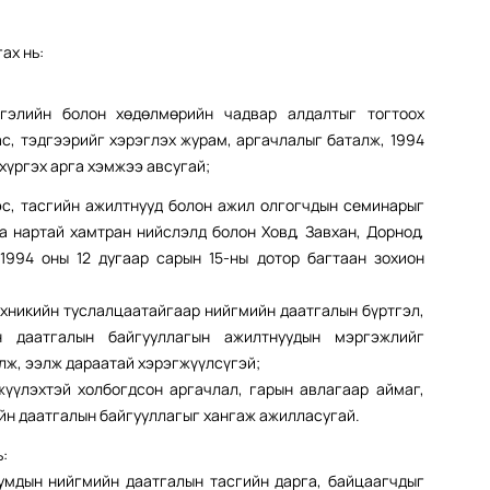
ах нь:
тгэлийн болон хөдөлмөрийн чадвар алдалтыг тогтоох
с, тэдгээрийг хэрэглэх журам, аргачлалыг баталж, 1994
 хүргэх арга хэмжээ авсугай;
эс, тасгийн ажилтнууд болон ажил олгогчдын семинарыг
га нартай хамтран нийслэлд болон Ховд, Завхан, Дорнод,
1994 оны 12 дугаар сарын 15-ны дотор багтаан зохион
ехникийн туслалцаатайгаар нийгмийн даатгалын бүртгэл,
н даатгалын байгууллагын ажилтнуудын мэргэжлийг
лж, ээлж дараатай хэрэгжүүлсүгэй;
үүлэхтэй холбогдсон аргачлал, гарын авлагаар аймаг,
ийн даатгалын байгууллагыг хангаж ажилласугай.
ь:
сумдын нийгмийн даатгалын тасгийн дарга, байцаагчдыг