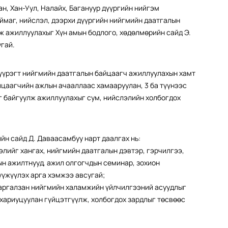
н, Хан-Уул, Налайх, Багануур дүүргийн нийгэм
ймаг, нийслэл, дээрхи дүүргийн нийгмийн даатгалын
лж ажиллуулахыг Хүн амын бодлого, хөдөлмөрийн сайд Э.
угай.
 дүүрэгт нийгмийн даатгалын байцаагч ажиллуулахын хамт
айцаагчийн ажлын ачааллаас хамааруулан, 3 ба түүнээс
г байгуулж ажиллуулахыг сум, нийслэлийн холбогдох
йн сайд Д. Даваасамбуу нарт даалгах нь:
лийг хангах, нийгмийн даатгалын дэвтэр, гэрчилгээ,
ын ажилтнууд, ажил олгогчдын семинар, зохион
үүжүүлэх арга хэмжээ авсугай;
харгалзан нийгмийн халамжийн үйлчилгээний асуудлыг
 хариуцуулан гүйцэтгүүлж, холбогдох зардлыг төсвөөс