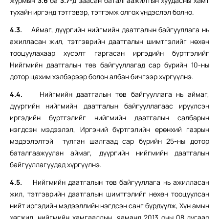
журмын
3.6
ба
3.7
-д заасан баталгаажилтын хуудасны хамт
тухайн иргэнд тэтгэвэр, тэтгэмж олгох үндэслэл болно.
4.3.
Аймаг, дүүргийн нийгмийн даатгалын байгууллага нь
ажилласан жил, тэтгэврийн даатгалын шимтгэлийг нөхөн
тооцуулахаар хүсэлт гаргасан иргэдийн бүртгэлийг
Нийгмийн даатгалын төв байгууллагад сар бүрийн 10-ны
дотор цахим хэлбэрээр болон албан бичгээр хүргүүлнэ.
4.4.
Нийгмийн даатгалын төв байгууллага нь аймаг,
дүүргийн нийгмийн даатгалын байгууллагаас ирүүлсэн
иргэдийн бүртгэлийг нийгмийн даатгалын салбарын
нэгдсэн мэдээлэл, Иргэний бүртгэлийн ерөнхий газрын
мэдээлэлтэй тулган шалгаад сар бүрийн 25-ны дотор
баталгаажуулан аймаг, дүүргийн нийгмийн даатгалын
байгууллагуудад хүргүүлнэ.
4.5.
Нийгмийн даатгалын төв байгууллага нь ажилласан
жил, тэтгэврийн даатгалын шимтгэлийг нөхөн тооцуулсан
нийт иргэдийн мэдээллийн нэгдсэн санг бүрдүүлж, Хүн амын
хөгжил, нийгмийн хамгааллын яаманд 2013 оны 08 дугаар