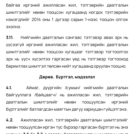
байгаа иргэний ажилласан жил, тэтгэврийн даатгалын
шимтгэлийг нөхөн тооцсон хугацаанд ногдох тэтгэврийн
нэмэгдлийг 2014 оны 1 дүгээр сарын 1-нээс тооцон олгож
эхэлнэ.
3.11.
Нийгмийн даатгалын сангаас тэтгэвэр авах эрх нь
үүсээгүй иргэний ажилласан жил, тэтгэврийн даатгалын
шимтгэлийг нөхөн тооцсон хугацааг тэтгэвэр тогтоолгох
эрх нь үүсч хүсэлтээ гаргасан үед нь тэтгэвэр тогтооход
баримтлах шимтгэл төлсөн нийт хугацаанд оруулан тооцно.
Дөрөв. Бүртгэл, м
эдээлэл
4.1.
Аймаг, дүүргийн /сумын/ нийгмийн даатгалын
байгууллага /байцаагч/ нь ажилласан жил, тэтгэврийн
даатгалын шимтгэлийг нөхөн тооцуулсан иргэний
бүртгэлийг батлагдсан маягтын дагуу хариуцан гүйцэтгэнэ.
4.2.
Ажилласан жил, тэтгэврийн даатгалын шимтгэлийг
нөхөн тооцуулсан иргэн тус бүрээр гаргасан бүртгэл нь энэ