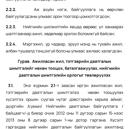
2.2.2.
Аж ахуйн нэгж, байгууллага нь өөрчлөн
байгуулагдсаны улмаас орон тоогоор цомхотгогдсон;
2.2.3.
Нийгмийн шилжилтийн явцад өөрөөс үл хамаарах
шалтгаанаар ажил, хөдөлмөр эрхлэх боломжгүй байсан;
2.2.4.
Мэргэжил, ур чадвар, эрүүл мэнд нь тухайн ажил,
албан тушаалд тэнцэхгүй болсны улмаас ажлаас халагдсан.
Гурав. Ажилласан жил, тэтгэврийн даатгалын
шимтгэлийг
нөхөн тооцох, баталгаажуулах, нийгмийн
даатгалын
шимтгэлийн орлогыг төвлөрүүлэх
3.1.
Энэ журмын
2.1
-т заасан иргэн ажилласан жил,
тэтгэврийн даатгалын шимтгэлээ нөхөн тооцуулах
хүсэлтээ оршин суугаа нутаг дэвсгэрийн харьяа аймаг,
дүүргийн /сумын/ Нийгмийн даатгалын байгууллага /
байцаагч/-д биеэр очиж 2012 оны 11 дүгээр сарын 15-нээс
2013 оны 8 дугаар сарын 1-ны дотор гаргана. Хүсэлт
гаргахдаа нийгмийн даатгалын байгууллагын ажилтанд