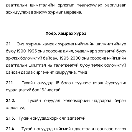
даатгалын шимтгэлийн орлогыг төвлөрүүлэх харилцааг
зохицуулахад энэхүү журмыг мөрдөнө.
Хоёр. Хамрах хүрээ
2.1.
Энэ журмын хамрах хүрээнд нийгмийн шилжилтийн үе
буюу 1990-1995 оны хооронд ажил, хөдөлмөр эрхлээгүй буюу
эрхлэх боломжгүй байсан, 1995-2000 оны хооронд нийгмийн
даатгалын шимтгэл нь төлөгдөөгүй буюу төлөх боломжгүй
байсан дараах иргэнийг хамруулна. Үүнд:
2.1.1.
Тухайн онуудад 18 болон түүнээс дээш /сургуульд
суралцаагүй бол 16/ настай;
2.1.2.
Тухайн онуудад хөдөлмөрийн чадвараа бүрэн
алдаагүй;
2.1.3.
Тухайн онуудад хорих ял эдлээгүй;
2.1.4.
Тухайн онуудад нийгмийн даатгалын сангаас олгох