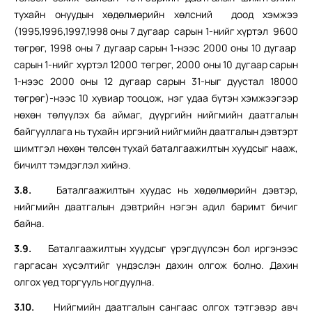
тухайн онуудын хөдөлмөрийн хөлсний доод хэмжээ
(1995,1996,1997,1998 оны 7 дугаар сарын 1-нийг хүртэл 9600
төгрөг, 1998 оны 7 дугаар сарын 1-нээс 2000 оны 10 дугаар
сарын 1-нийг хүртэл 12000 төгрөг, 2000 оны 10 дугаар сарын
1-нээс 2000 оны 12 дугаар сарын 31-ныг дуустал 18000
төгрөг)-нээс 10 хувиар тооцож, нэг удаа бүтэн хэмжээгээр
нөхөн төлүүлэх ба аймаг, дүүргийн нийгмийн даатгалын
байгууллага нь тухайн иргэний нийгмийн даатгалын дэвтэрт
шимтгэл нөхөн төлсөн тухай баталгаажилтын хуудсыг нааж,
бичилт тэмдэглэл хийнэ.
3.8.
Баталгаажилтын хуудас нь хөдөлмөрийн дэвтэр,
нийгмийн даатгалын дэвтрийн нэгэн адил баримт бичиг
байна.
3.9.
Баталгаажилтын хуудсыг үрэгдүүлсэн бол иргэнээс
гаргасан хүсэлтийг үндэслэн дахин олгож болно. Дахин
олгох үед торгууль ногдуулна.
3.10.
Нийгмийн даатгалын сангаас олгох тэтгэвэр авч