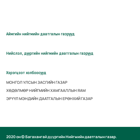
Аймгийн нийгмийн даатгалын газрууд
Нийслэл, дүүргийн нийгмийн даатгалын газрууд
Хэрэгцээт холбоосууд
МОНГОЛ УЛСЫН ЗАСГИЙН ГАЗАР
ХӨДӨЛМӨР НИЙГМИЙН ХАМГААЛЛЫН ЯАМ
ЭРҮҮЛ МЭНДИЙН ДААТГАЛЫН ЕРӨНХИЙ ГАЗАР
2020 он © Багахангай дүүргийн Нийгмийн даатгалын газар.