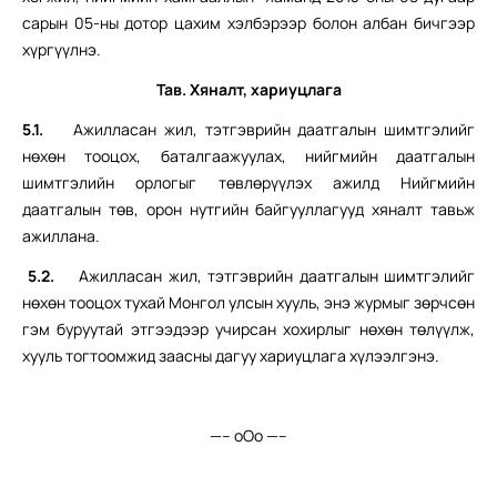
сарын 05-ны дотор цахим хэлбэрээр болон албан бичгээр
хүргүүлнэ.
Тав. Хяналт, хариуцлага
5.1.
Ажилласан жил, тэтгэврийн даатгалын шимтгэлийг
нөхөн тооцох, баталгаажуулах, нийгмийн даатгалын
шимтгэлийн орлогыг төвлөрүүлэх ажилд Нийгмийн
даатгалын төв, орон нутгийн байгууллагууд хяналт тавьж
ажиллана.
5.2.
Ажилласан жил, тэтгэврийн даатгалын шимтгэлийг
нөхөн тооцох тухай Монгол улсын хууль, энэ журмыг зөрчсөн
гэм буруутай этгээдээр учирсан хохирлыг нөхөн төлүүлж,
хууль тогтоомжид заасны дагуу хариуцлага хүлээлгэнэ.
—– оОо —–