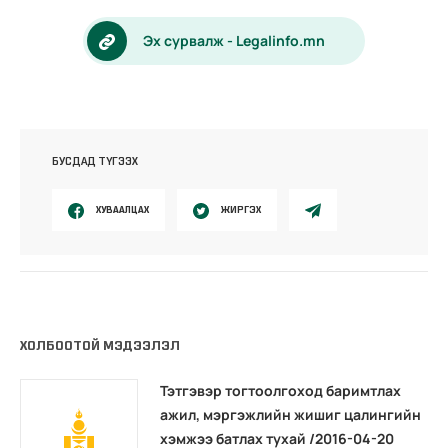
Эх сурвалж - Legalinfo.mn
БУСДАД ТҮГЭЭХ
ХУВААЛЦАХ
ЖИРГЭХ
ХОЛБООТОЙ МЭДЭЭЛЭЛ
Тэтгэвэр тогтоолгоход баримтлах
ажил, мэргэжлийн жишиг цалингийн
хэмжээ батлах тухай /2016-04-20