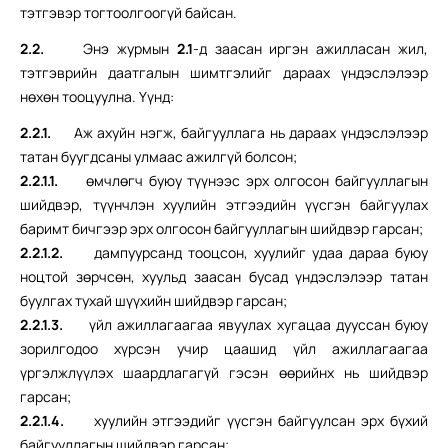
тэтгэвэр тогтоолгоогүй байсан.
2.2.
Энэ журмын
2.1
-д заасан иргэн ажилласан жил,
тэтгэврийн даатгалын шимтгэлийг дараах үндэслэлээр
нөхөн тооцуулна. Үүнд:
2.2.1.
Аж ахуйн нэгж, байгууллага нь дараах үндэслэлээр
татан буугдсаны улмаас ажилгүй болсон;
2.2.1.1.
өмчлөгч буюу түүнээс эрх олгосон байгууллагын
шийдвэр, түүнчлэн хуулийн этгээдийн үүсгэн байгуулах
баримт бичгээр эрх олгосон байгууллагын шийдвэр гарсан;
2.2.1.2.
дампуурсанд тооцсон, хуулийг удаа дараа буюу
ноцтой зөрчсөн, хуульд заасан бусад үндэслэлээр татан
буулгах тухай шүүхийн шийдвэр гарсан;
2.2.1.3.
үйл ажиллагаагаа явуулах хугацаа дууссан буюу
зорилгодоо хүрсэн учир цаашид үйл ажиллагаагаа
үргэлжлүүлэх шаардлагагүй гэсэн өөрийнх нь шийдвэр
гарсан;
2.2.1.4.
хуулийн этгээдийг үүсгэн байгуулсан эрх бүхий
байгууллагын шийдвэр гарсан;