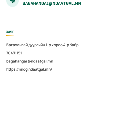
BAGAHANGAI@NDAATGAL.MN
ХАЯГ
Багахангай дүүргийн 1-р хороо 4-р байр
70491151
bagahangai @ndaatgal.mn
https://nndg.ndaatgal.mn/