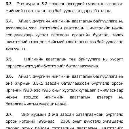
3.3.
Энэ журмын
3.2
-т заасан өргөдлийн маягтын загварыг
Нийгмийн даатгалын төв байгууллагын дарга батална.
3.4.
Аймаг, дүүргийн нийгмийн даатгалын байгууллага нь
ажилласан жил, тэтгэврийн даатгалын шимтгэлийг нөхөн
тооцуулахаар хүсэлт гаргасан иргэдийн бүртгэл, төлөх
шимтгэлийн тооцоог Нийгмийн даатгалын төв байгууллагад
хүргүүлнэ.
3.5.
Нийгмийн даатгалын төв байгуулага нь хүсэлт
гаргасан иргэдийн бүртгэлийг баталгаажуулна.
3.6.
Аймаг, дүүргийн нийгмийн даатгалын байгууллага нь
энэ журмын
3.5
-д заасан баталгаажсан бүртгэлд орсон
иргэний 1990-ээс 1995 оныг хүртэлх хугацааг ажилласнаар
нөхөн тооцож нийгмийн даатгалын дэвтэрт нь
баталгаажилтын хуудсыг наана.
3.7.
Энэ журмын
3.5
-д заасан баталгаажсан бүртгэлд
орсон иргэний 1995-аас 2000 оныг дуусталх хугацаанд
төлбөл зохих байсан тэтгэврийн даатгалын шимтгэлийг