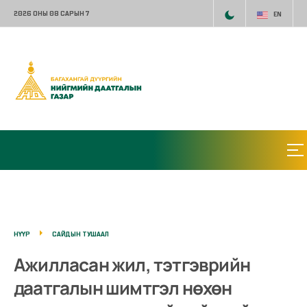
2026 ОНЫ 08 САРЫН 7
EN
НҮҮР
САЙДЫН ТУШААЛ
Ажилласан жил, тэтгэврийн
даатгалын шимтгэл нөхөн