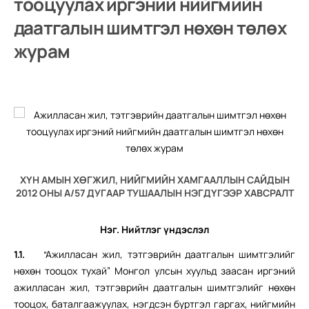
тооцуулах иргэний нийгмийн
даатгалын шимтгэл нөхөн төлөх
журам
ХҮН АМЫН ХӨГЖИЛ, НИЙГМИЙН ХАМГААЛЛЫН САЙДЫН
2012 ОНЫ А/57 ДУГААР ТУШААЛЫН НЭГДҮГЭЭР ХАВСРАЛТ
Нэг. Нийтлэг үндэслэл
1.1.
“Ажилласан жил, тэтгэврийн даатгалын шимтгэлийг
нөхөн тооцох тухай” Монгол улсын хуульд заасан иргэний
ажилласан жил, тэтгэврийн даатгалын шимтгэлийг нөхөн
тооцох, баталгаажуулах, нэгдсэн бүртгэл гаргах, нийгмийн