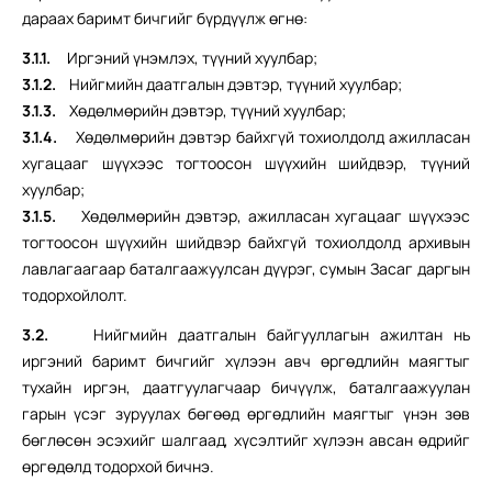
дараах баримт бичгийг бүрдүүлж өгнө:
3.1.1.
Иргэний үнэмлэх, түүний хуулбар;
3.1.2.
Нийгмийн даатгалын дэвтэр, түүний хуулбар;
3.1.3.
Хөдөлмөрийн дэвтэр, түүний хуулбар;
3.1.4.
Хөдөлмөрийн дэвтэр байхгүй тохиолдолд ажилласан
хугацааг шүүхээс тогтоосон шүүхийн шийдвэр, түүний
хуулбар;
3.1.5.
Хөдөлмөрийн дэвтэр, ажилласан хугацааг шүүхээс
тогтоосон шүүхийн шийдвэр байхгүй тохиолдолд архивын
лавлагаагаар баталгаажуулсан дүүрэг, сумын Засаг даргын
тодорхойлолт.
3.2.
Нийгмийн даатгалын байгууллагын ажилтан нь
иргэний баримт бичгийг хүлээн авч өргөдлийн маягтыг
тухайн иргэн, даатгуулагчаар бичүүлж, баталгаажуулан
гарын үсэг зуруулах бөгөөд өргөдлийн маягтыг үнэн зөв
бөглөсөн эсэхийг шалгаад, хүсэлтийг хүлээн авсан өдрийг
өргөдөлд тодорхой бичнэ.