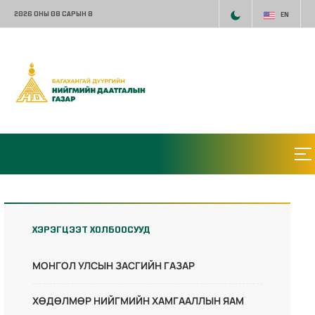
2026 ОНЫ 08 САРЫН 8
EN
ХЭРЭГЦЭЭТ ХОЛБООСУУД
МОНГОЛ УЛСЫН ЗАСГИЙН ГАЗАР
ХӨДӨЛМӨР НИЙГМИЙН ХАМГААЛЛЫН ЯАМ