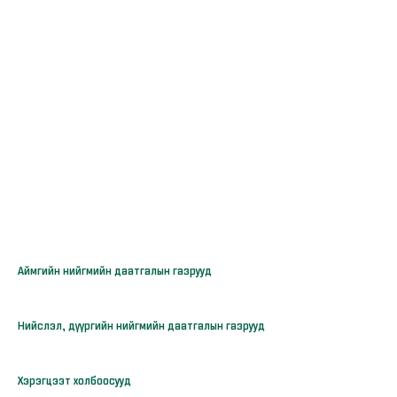
Аймгийн нийгмийн даатгалын газрууд
Нийслэл, дүүргийн нийгмийн даатгалын газрууд
Хэрэгцээт холбоосууд