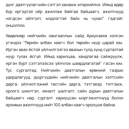
дүнг даатгуулагчийн сэтгэл ханамж илэрхийлнэ. Иймд өдөр
бүр иргэдтэй ойр ажиллаж байгаа байцаагч, ажилтнууд
нэгдсэн ойлголт, мэдлэгтэй байх нь чухал” гэдгийг
онцоллоо.
Хөдөлмөр нийгмийн хамгааллын сайд Ариунзаяа хэлсэн
үгэндээ “Төрийн албан хаагч бол төрийн нүүр царай юм.
Иргэн авах ёстой үйлчилгээгээ авахын тулд хүнд сурталтай
нүүр тулах ёсгүй. Иймд харилцаа, хандлагаа сайжруулж,
иргэн бүрт сэтгэлээсээ үйлчлэх шаардлагатай” гэсэн юм.
Тус сургалтад Нийгмийн даатгалын ерөнхий газрын
удирдлагууд, дүүргүүдийн нийгмийн даатгалын хэлтсийн
дарга, үйлчилгээний тасгийн дарга, тэтгэвэр, тэтгэмж,
орлого шимтгэл, хяналт шалгалт, сайн дурын даатгалын
байцаагч нар, сургалт хариуцсан мэргэжилтнүүд болон
архивын ажилтнууд нийт 100 албан хаагч оролцож байна.