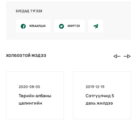
БУСДАД ТҮГЭЭХ
ХУВААЛЦАХ
ЖИРГЭХ
ХОЛБООТОЙ МЭДЭЭ
2020-08-05
2019-12-19
Төрийн албаны
Сэтгүүлчид 5
цалингийн
дахь жилдээ
нэгдсэн
нийгмийн
системийн
даатгалын
сургагч багш
сургалтад
бэлтгэх цахим
хамрагдлаа