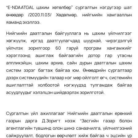
“E-NDAATGAL цахим хөтөлбөр” сургалтын нэгдүгээр шат
өнөөдөр /2020.11.03/ Хөдөлмөр, нийгмийн хамгааллын
яаманд эхэллээ.
Нийгмийн даатгалын байгууллага нь цахим үйлчилгээг
хөгжүүлж, иргэд даатгуулагчдад шуурхай, чирэгдэлгүй
үйлчлэх зорилгоор 60 гаруй програм хангамжийг
хэрэглээнд ашиглаж байгаагийн дотор гар утасны
аппликэйшн, цахим архив, сайн дурын даатгалын цахим
систем зэрэг багтаж байгаа юм. Өнөөдрийн сургалтаар
дээрх системүүдийн талаар нэг мөр ойлголт өгч, системийн
ашиглалттай холбоотой нэгжүүдэд тулгамдаж байгаа
асуудлуудыг хэлэлцэн шийдвэрлэх зорилготой.
Сургалтын үйл ажиллагааг Нийгмийн даатгалын ерөнхий
газрын дарга Д.Зоригт нээж “Засгийн газар болон
агентлагийн түвшинд олон шинэ санаачилга, үйлчилгээний
сайжруулалт, бодлогын өөрчлөлт хийж байгаа ч эцсийн үр