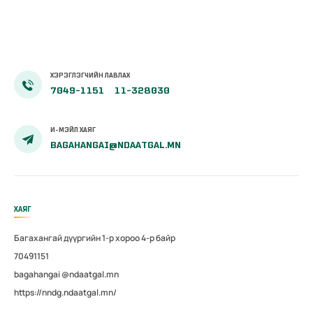
сургалт
эхэллээ
ХЭРЭГЛЭГЧИЙН ЛАВЛАХ
7049-1151
11-328030
И-МЭЙЛ ХАЯГ
BAGAHANGAI@NDAATGAL.MN
ХАЯГ
Багахангай дүүргийн 1-р хороо 4-р байр
70491151
bagahangai @ndaatgal.mn
https://nndg.ndaatgal.mn/