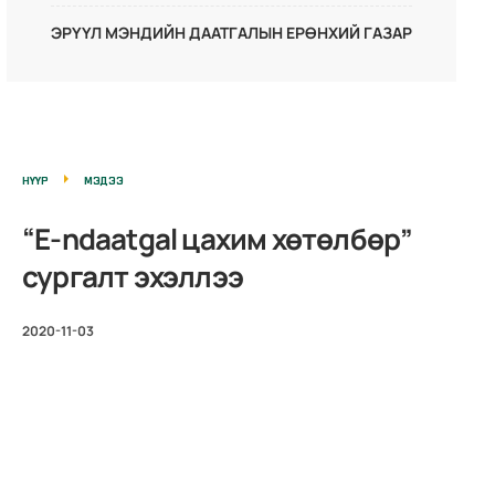
ЭРҮҮЛ МЭНДИЙН ДААТГАЛЫН ЕРӨНХИЙ ГАЗАР
НҮҮР
МЭДЭЭ
“E-ndaatgal цахим хөтөлбөр”
сургалт эхэллээ
2020-11-03