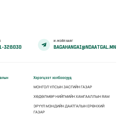
Х
И-МЭЙЛ ХАЯГ
1-328030
BAGAHANGAI@NDAATGAL.MN
галын
Хэрэгцээт холбоосууд
МОНГОЛ УЛСЫН ЗАСГИЙН ГАЗАР
ХӨДӨЛМӨР НИЙГМИЙН ХАМГААЛЛЫН ЯАМ
ЭРҮҮЛ МЭНДИЙН ДААТГАЛЫН ЕРӨНХИЙ
ГАЗАР