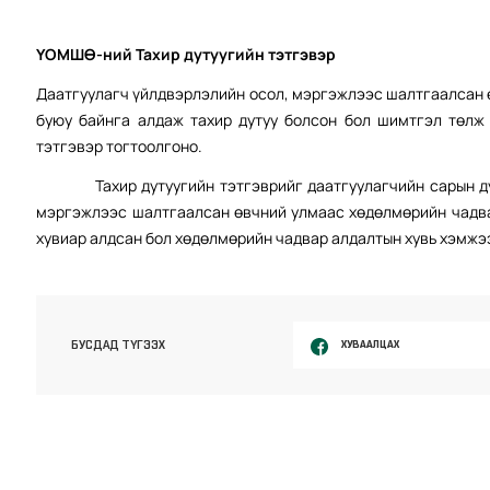
ҮОМШӨ-ний Тахир дутуугийн тэтгэвэр
Даатгуулагч үйлдвэрлэлийн осол, мэргэжлээс шалтгаалсан 
буюу байнга алдаж тахир дутуу болсон бол шимтгэл төлж 
тэтгэвэр тогтоолгоно.
Тахир дутуугийн тэтгэврийг даатгуулагчийн сарын 
мэргэжлээс шалтгаалсан өвчний улмаас хөдөлмөрийн чадвар
хувиар алдсан бол хөдөлмөрийн чадвар алдалтын хувь хэмжэ
ХУВААЛЦАХ
БУСДАД ТҮГЭЭХ