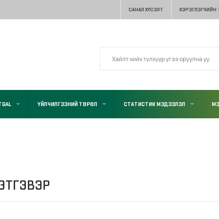
САНАЛ ХҮСЭЛТ
ХЭРЭГЛЭГЧИЙН
TGAL
ҮЙЛЧИЛГЭЭНИЙ ТӨРӨЛ
СТАТИСТИК МЭДЭЭЛЭЛ
МЭ
ТЭТГЭВЭР