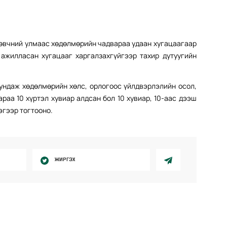
өвчний улмаас хөдөлмөрийн чадвараа удаан хугацаагаар
ажилласан хугацааг харгалзахгүйгээр тахир дутуугийн
дундаж хөдөлмөрийн хөлс, орлогоос үйлдвэрлэлийн осол,
аа 10 хүртэл хувиар алдсан бол 10 хувиар, 10-аас дээш
эгээр тогтооно.
ЖИРГЭХ