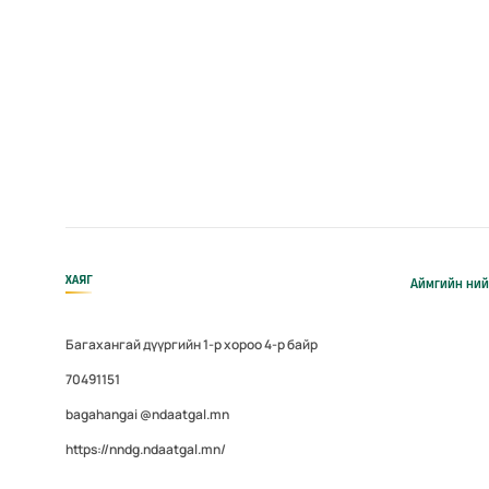
ХАЯГ
Аймгийн ний
Багахангай дүүргийн 1-р хороо 4-р байр
70491151
bagahangai @ndaatgal.mn
https://nndg.ndaatgal.mn/