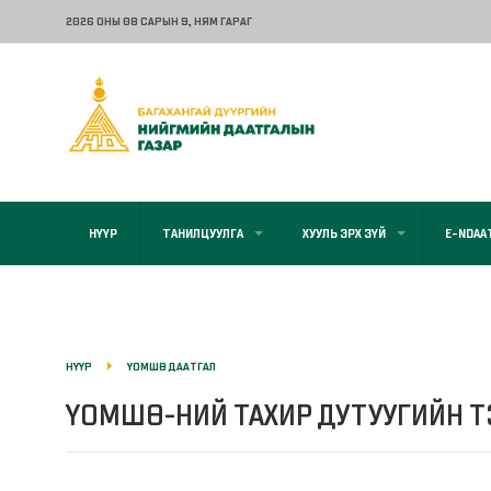
2026 ОНЫ 08 САРЫН 9
, НЯМ ГАРАГ
НҮҮР
ТАНИЛЦУУЛГА
ХУУЛЬ ЭРХ ЗҮЙ
E-NDAA
НҮҮР
ҮОМШӨ ДААТГАЛ
ҮОМШӨ-НИЙ ТАХИР ДУТУУГИЙН 