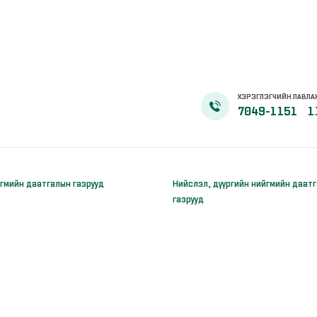
ХЭРЭГЛЭГЧИЙН ЛАВЛА
7049-1151
1
гмийн даатгалын газрууд
Нийслэл, дүүргийн нийгмийн даат
газрууд