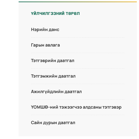
ҮЙЛЧИЛГЭЭНИЙ ТӨРӨЛ
Нэрийн данс
Гарын авлага
Тэтгэврийн даатгал
Тэтгэмжийн даатгал
Ажилгүйдлийн даатгал
ҮОМШӨ-ний тэжээгчээ алдсаны тэтгэвэр
Сайн дурын даатгал