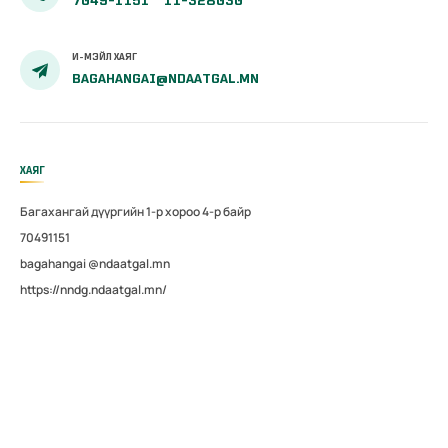
7049-1151
11-328030
И-МЭЙЛ ХАЯГ
BAGAHANGAI@NDAATGAL.MN
ХАЯГ
Багахангай дүүргийн 1-р хороо 4-р байр
70491151
bagahangai @ndaatgal.mn
https://nndg.ndaatgal.mn/