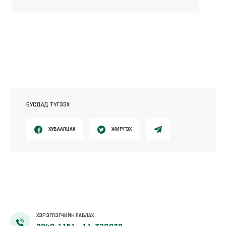
БУСДАД ТҮГЭЭХ
ХУВААЛЦАХ
ЖИРГЭХ
ХЭРЭГЛЭГЧИЙН ЛАВЛАХ