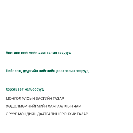
Аймгийн нийгмийн даатгалын газрууд
Нийслэл, дүүргийн нийгмийн даатгалын газрууд
Хэрэгцээт холбоосууд
МОНГОЛ УЛСЫН ЗАСГИЙН ГАЗАР
ХӨДӨЛМӨР НИЙГМИЙН ХАМГААЛЛЫН ЯАМ
ЭРҮҮЛ МЭНДИЙН ДААТГАЛЫН ЕРӨНХИЙ ГАЗАР