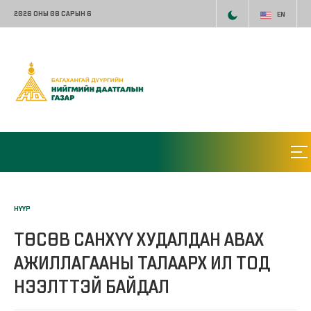
2026 ОНЫ 08 САРЫН 6
EN
НҮҮР
ТӨСӨВ САНХҮҮ ХУДАЛДАН АВАХ
АЖИЛЛАГААНЫ ТАЛААРХ ИЛ ТОД
НЭЭЛТТЭЙ БАЙДАЛ