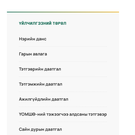
ҮЙЛЧИЛГЭЭНИЙ ТӨРӨЛ
Нэрийн данс
Гарын авлага
Тэтгэврийн даатгал
Тэтгэмжийн даатгал
Ажилгүйдлийн даатгал
ҮОМШӨ-ний тэжээгчээ алдсаны тэтгэвэр
Сайн дурын даатгал