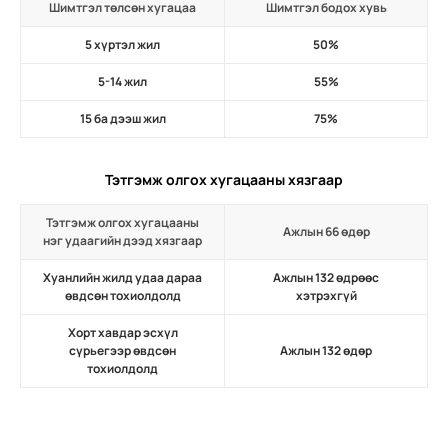
Шимтгэл төлсөн хугацаа
Шимтгэл бодох хувь
5 хүртэл жил
50%
5-14 жил
55%
15 ба дээш жил
75%
Тэтгэмж олгох хугацааны хязгаар
Тэтгэмж олгох хугацааны
Ажлын 66 өдөр
нэг удаагийн дээд хязгаар
Хуанлийн жилд удаа дараа
Ажлын 132 өдрөөс
өвдсөн тохиолдолд
хэтрэхгүй
Хорт хавдар эсхүл
сүрьегээр өвдсөн
Ажлын 132 өдөр
тохиолдолд