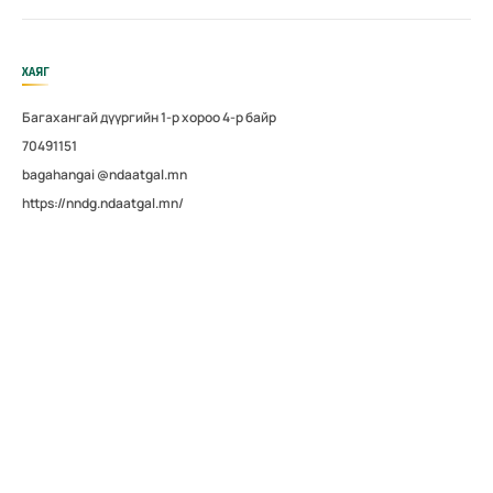
ХАЯГ
Багахангай дүүргийн 1-р хороо 4-р байр
70491151
bagahangai @ndaatgal.mn
https://nndg.ndaatgal.mn/