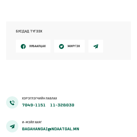
БУСДАД ТҮГЭЭХ
ХУВААЛЦАХ
ЖИРГЭХ
ХЭРЭГЛЭГЧИЙН ЛАВЛАХ
7049-1151
11-328030
И-МЭЙЛ ХАЯГ
BAGAHANGAI@NDAATGAL.MN