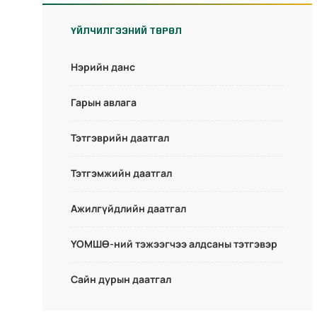
ҮЙЛЧИЛГЭЭНИЙ ТӨРӨЛ
Нэрийн данс
Гарын авлага
Тэтгэврийн даатгал
Тэтгэмжийн даатгал
Ажилгүйдлийн даатгал
ҮОМШӨ-ний тэжээгчээ алдсаны тэтгэвэр
Сайн дурын даатгал