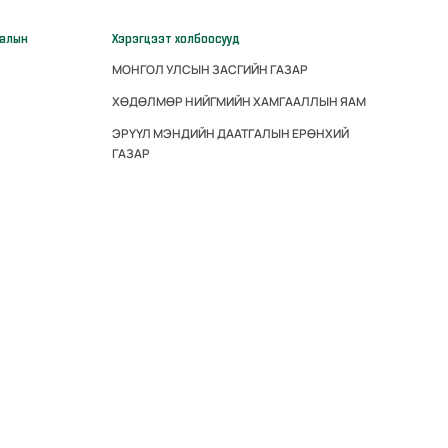
галын
Хэрэгцээт холбоосууд
МОНГОЛ УЛСЫН ЗАСГИЙН ГАЗАР
ХӨДӨЛМӨР НИЙГМИЙН ХАМГААЛЛЫН ЯАМ
ЭРҮҮЛ МЭНДИЙН ДААТГАЛЫН ЕРӨНХИЙ
ГАЗАР