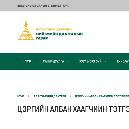
2026 ОНЫ 08 САРЫН 8
, БЯМБА ГАРАГ
НҮҮР
ТАНИЛЦУУЛГА
ХУУЛЬ ЭРХ ЗҮЙ
E-NDAA
НҮҮР
ТЭТГЭВРИЙН ДААТГАЛ
ЦЭРГИЙН АЛБАН ХААГЧИЙН ТЭТГЭВЭ
ЦЭРГИЙН АЛБАН ХААГЧИИН ТЭТГ