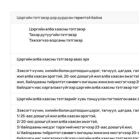
Цэргийн тэтгэвэр дор дурдсан төрөлтэй байна
Цэргийн алба хаасны тэтгэвэр
Тахир дутуугийн тэтгэвэр
Тэжээгчээ алдсаны тэтгэвэр
Цэргийн алба хаасны тэтгэвэр авах эрх
Зэвсэгт хүчин, хилийн болон дотоодын цэрэг, тагнуул, цагдаа, г
жил алба хаасан эрэгтэй, 20-оос доошгүй жил алба хаасан эмэгтэ
жил, байлдааны тийрэлтэт сөнөөгч онгоцны жинхэнэ нисгэгчээр 20
байлдагч нас харгалзахгүйгээр цэргийн алба хаасны тэтгэвэр тог
Цэргийн алба хаасны тэтгэврийг хувь тэнцуулэн тогтоолгон авах 
Зэвсэгт хүчин, хилийн болон дотоодын цэрэг, тагнуул, цагдаа, г
1/ 25-аас доошгүй жил алба хаасан эрэгтэй,
2/ 20-оос доошгүй жил алба хаасан эмэгтэй,
3/ байлдааны нисдэг тэрэгний нисгэгчээр 23-аас доошгүй жил,
4/ байлдааны тийрэлтэт сөнөөгч онгоцны жинхэнэ нисгэгчээр 20-о
байлдагч нас харгалзахгүйгээр цэргийн алба хаасны тэтгэвэр тог