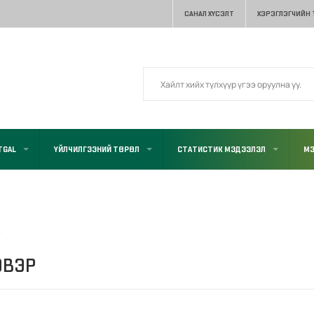
САНАЛ ХҮСЭЛТ
ХЭРЭГЛЭГЧИЙН
TGAL
ҮЙЛЧИЛГЭЭНИЙ ТӨРӨЛ
СТАТИСТИК МЭДЭЭЛЭЛ
МЭ
Р
ЭВЭР