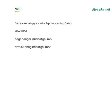
ХАЯГ
Аймгийн ний
Багахангай дүүргийн 1-р хороо 4-р байр
70491151
bagahangai @ndaatgal.mn
https://nndg.ndaatgal.mn/