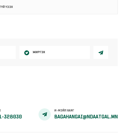
ГҮЙ ҮЗЭХ
ЖИРГЭХ
Х
И-МЭЙЛ ХАЯГ
1-328030
BAGAHANGAI@NDAATGAL.MN