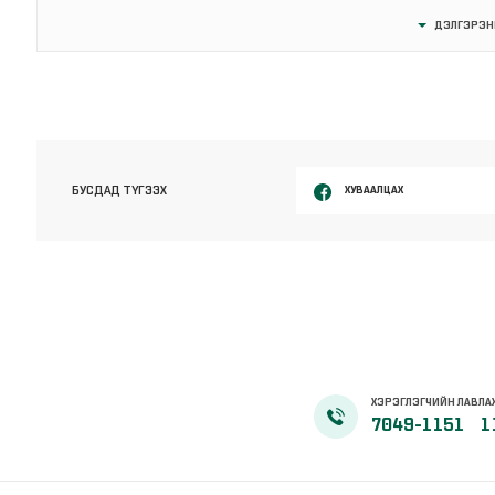
ДЭЛГЭРЭН
ХУВААЛЦАХ
БУСДАД ТҮГЭЭХ
ХЭРЭГЛЭГЧИЙН ЛАВЛА
7049-1151
1