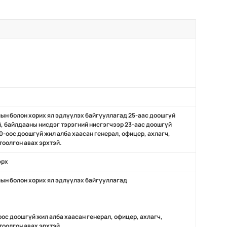
алын болон хорих ял эдлүүлэх байгууллагад 25-аас доошгүй
й, байлдааны нисдэг тэрэгний нисгэгчээр 23-аас доошгүй
-оос доошгүй жил алба хаасан генерал, офицер, ахлагч,
тоолгон авах эрхтэй.
эрх
алын болон хорих ял эдлүүлэх байгууллагад
ос доошгүй жил алба хаасан генерал, офицер, ахлагч,
тоолгон авах эрхтэй.