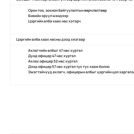
Орон тоо, зохион байгуулалтын өөрчлөлтөөр
Биеийн эрүүл мэндээр
Цэргийн алба хаах нас хэтэрч
Цэргийн алба хаах насны дээд хязгаар
Ахлагчийн албыг 47 нас хуртэл
Дунд офицер 47 нас хуртэл
Ахлах офицер 52 нас хуртэл
Дээд офицер 57 нас хуртэл тус тус хааж болно
Эмэгтэйчүүд ахлагч, офицерын албыг цэргийн цол харгалза