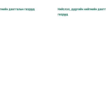
гмийн даатгалын газрууд
Нийслэл, дүүргийн нийгмийн даат
газрууд