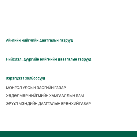
Аймгийн нийгмийн даатгалын газрууд
Нийслэл, дүүргийн нийгмийн даатгалын газрууд
Хэрэгцээт холбоосууд
МОНГОЛ УЛСЫН ЗАСГИЙН ГАЗАР
ХӨДӨЛМӨР НИЙГМИЙН ХАМГААЛЛЫН ЯАМ
ЭРҮҮЛ МЭНДИЙН ДААТГАЛЫН ЕРӨНХИЙ ГАЗАР