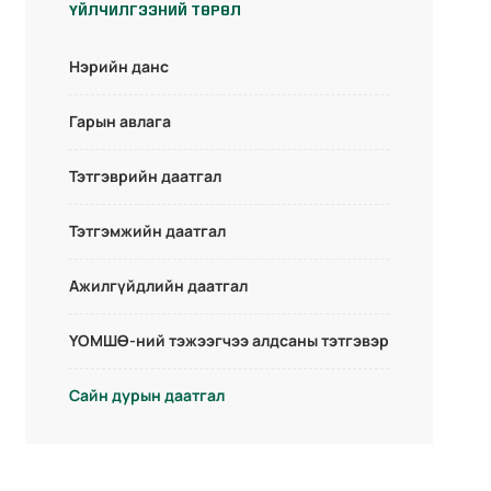
ҮЙЛЧИЛГЭЭНИЙ ТӨРӨЛ
Нэрийн данс
Гарын авлага
Тэтгэврийн даатгал
Тэтгэмжийн даатгал
Ажилгүйдлийн даатгал
ҮОМШӨ-ний тэжээгчээ алдсаны тэтгэвэр
Сайн дурын даатгал