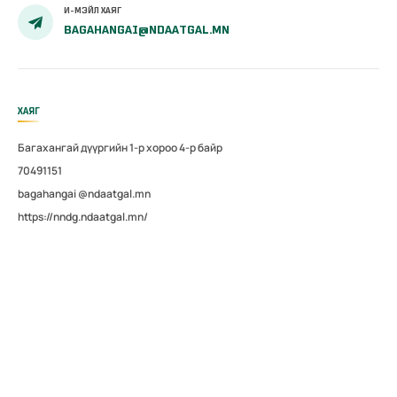
И-МЭЙЛ ХАЯГ
BAGAHANGAI@NDAATGAL.MN
ХАЯГ
Багахангай дүүргийн 1-р хороо 4-р байр
70491151
bagahangai @ndaatgal.mn
https://nndg.ndaatgal.mn/