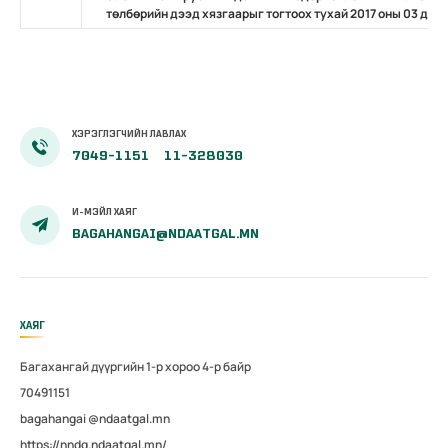
төлбөрийн дээд хязгаарыг тогтоох тухай 2017 оны 03 дуг
ХЭРЭГЛЭГЧИЙН ЛАВЛАХ
7049-1151
11-328030
И-МЭЙЛ ХАЯГ
BAGAHANGAI@NDAATGAL.MN
ХАЯГ
Багахангай дүүргийн 1-р хороо 4-р байр
70491151
bagahangai @ndaatgal.mn
https://nndg.ndaatgal.mn/