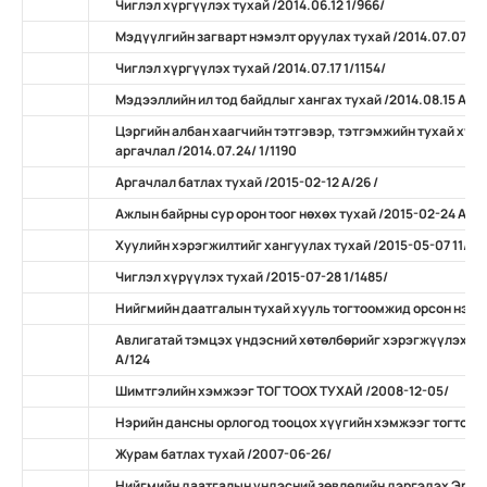
Чиглэл хүргүүлэх тухай /2014.06.12 1/966/
Мэдүүлгийн загварт нэмэлт оруулах тухай /2014.07.07 А/
Чиглэл хүргүүлэх тухай /2014.07.17 1/1154/
Мэдээллийн ил тод байдлыг хангах тухай /2014.08.15 А/10
Цэргийн албан хаагчийн тэтгэвэр, тэтгэмжийн тухай ху
аргачлал /2014.07.24/ 1/1190
Аргачлал батлах тухай /2015-02-12 А/26 /
Ажлын байрны сур орон тоог нөхөх тухай /2015-02-24 А/31
Хуулийн хэрэгжилтийг хангуулах тухай /2015-05-07 11/
Чиглэл хүрүүлэх тухай /2015-07-28 1/1485/
Нийгмийн даатгалын тухай хууль тогтоомжид орсон нэмэ
Авлигатай тэмцэх үндэсний хөтөлбөрийг хэрэгжүүлэх ар
А/124
Шимтгэлийн хэмжээг ТОГТООХ ТУХАЙ /2008-12-05/
Нэрийн дансны орлогод тооцох хүүгийн хэмжээг тогтоох 
Журам батлах тухай /2007-06-26/
Нийгмийн даатгалын үндэсний зөвлөлийн дэргэдэх Эрүү