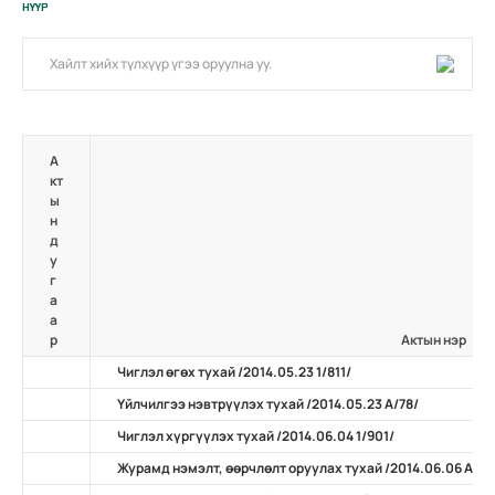
НҮҮР
А
кт
ы
н
д
у
г
а
а
р
Актын нэр
Чиглэл өгөх тухай /2014.05.23 1/811/
Үйлчилгээ нэвтрүүлэх тухай /2014.05.23 А/78/
Чиглэл хүргүүлэх тухай /2014.06.04 1/901/
Журамд нэмэлт, өөрчлөлт оруулах тухай /2014.06.06 А/63