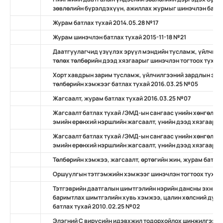
зөвлөлийн бүрэлдэхүүн, ажиллах журмыг шинэчлэн батла
Журам батлах тухай 2014.05.28 №17
Журам шинэчлэн батлах тухай 2015-11-18 №21
Даатгуулагчид үзүүлэх эрүүл мэндийн тусламж, үйлчилг
төлөх төлбөрийн дээд хязгаарыг шинэчлэн тогтоох тухай
Хорт хавдрын зарим тусламж, үйлчилгээний зардлын эрү
төлбөрийн хэмжээг батлах тухай 2016.03.25 №05
Жагсаалт, журам батлах тухай 2016.03.25 №07
Жагсаалт батлах тухай /ЭМД-ын сангаас үнийн хөнгөлөл
эмийн ерөнхий нэршлийн жагсаалт, үнийн дээд хязгаар, 
Жагсаалт батлах тухай /ЭМД-ын сангаас үнийн хөнгөлөл
эмийн ерөнхий нэршлийн жагсаалт, үнийн дээд хязгаар, 
Төлбөрийн хэмжээ, жагсаалт, өртөгийн жин, журам батлах
Оршуулгын тэтгэмжийн хэмжээг шинэчлэн тогтоох тухай
Тэтгэврийн даатгалын шимтгэлийн нэрийн дансны эхний 
баримтлах шимтгэлийн хувь хэмжээ, цалин хөлсний дунд
батлах тухай 2010.02.25 №02
Элэгний С вирусийн идэвхжил тодорхойлох шинжилгээни