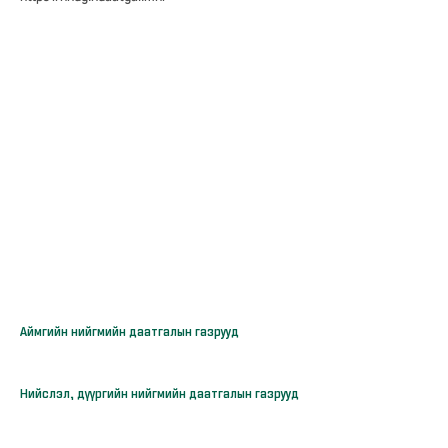
Аймгийн нийгмийн даатгалын газрууд
Нийслэл, дүүргийн нийгмийн даатгалын газрууд