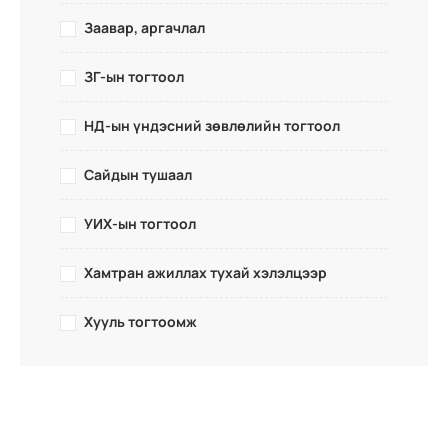
Заавар, аргачлал
ЗГ-ын тогтоол
НД-ын үндэсний зөвлөлийн тогтоол
Сайдын тушаал
УИХ-ын тогтоол
Хамтран ажиллах тухай хэлэлцээр
Хууль тогтоомж