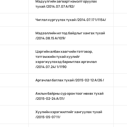
Мэдүүлгийн загварт нэмэлт оруулах
тухай /2014.07.07 А/92/
Чиглэл хүргүүлэх тухай /2014.07.17 1/1154/
Мэдээллийн ил тод байдлыг хангах тухай
/2014.08.15 А/109/
Цэргийн албан хаагчийн тэтгэвэр,
тэтгэмжийн тухай хуулийг
хэрэгжүүлэхэд баримтлах аргачлал
/2014.07.24/ 1/1190
Аргачлал батлах тухай /2015-02-12 А/26 /
Ажлын байрны сур орон тоог нөхөх тухай
/2015-02-24 А/31/
Хуулийн хэрэгжилтийг хангуулах тухай
/2015-05-07 11/