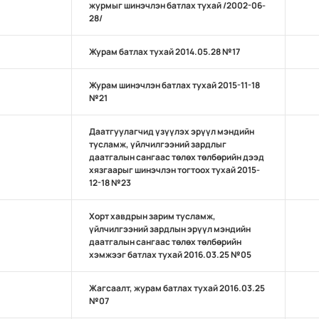
журмыг шинэчлэн батлах тухай /2002-06-
28/
Журам батлах тухай 2014.05.28 №17
Журам шинэчлэн батлах тухай 2015-11-18
№21
Даатгуулагчид үзүүлэх эрүүл мэндийн
тусламж, үйлчилгээний зардлыг
даатгалын сангаас төлөх төлбөрийн дээд
хязгаарыг шинэчлэн тогтоох тухай 2015-
12-18 №23
Хорт хавдрын зарим тусламж,
үйлчилгээний зардлын эрүүл мэндийн
даатгалын сангаас төлөх төлбөрийн
хэмжээг батлах тухай 2016.03.25 №05
Жагсаалт, журам батлах тухай 2016.03.25
№07