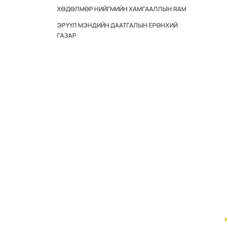
ХӨДӨЛМӨР НИЙГМИЙН ХАМГААЛЛЫН ЯАМ
ЭРҮҮЛ МЭНДИЙН ДААТГАЛЫН ЕРӨНХИЙ
ГАЗАР