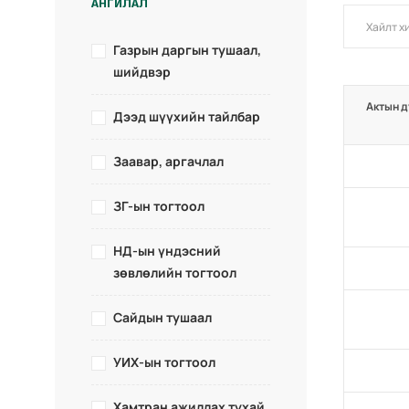
АНГИЛАЛ
Газрын даргын тушаал,
шийдвэр
Актын д
Дээд шүүхийн тайлбар
Заавар, аргачлал
ЗГ-ын тогтоол
НД-ын үндэсний
зөвлөлийн тогтоол
Сайдын тушаал
УИХ-ын тогтоол
Хамтран ажиллах тухай