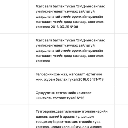
Жагсаалт батлах тухай /ЭМД-ын сангаас
үнийн хөнгөлөлт үзүүлэх зайлшгүй
шаардлагатай эмийн ерөнхий нэршлийн
жагсаалт, үнийн дээд хязгаар, хөнгөлөх
хэмжээ/ 2016.03.25 №08
Жагсаалт батлах тухай /ЭМД-ын сангаас
үнийн хөнгөлөлт үзүүлэх зайлшгүй
шаардлагатай эмийн ерөнхий нэршлийн
жагсаалт, үнийн дээд хязгаар, хөнгөлөх
хэмжээ/
Төлбөрийн хэмжээ, жагсаалт, өртөгийн
жин, журам батлах тухай 2016.05.17 №19
Оршуулгын тэтгэмжийн хэмжээг
шинэчлэн тогтоох тухай №16
Тэтгэврийн даатгалын шимтгэлийн нэрийн
дансны эхний (гарааны) үлдэгдэл
тооцоход баримтлах шимтгэлийн хувь
хэмжээ, цалин хөлсний дундаж индекс