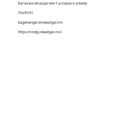
Багахангай дүүргийн 1-р хороо 4-р байр
70491151
bagahangai @ndaatgal.mn
https://nndg.ndaatgal.mn/