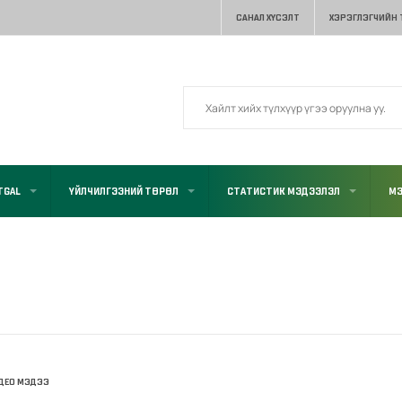
САНАЛ ХҮСЭЛТ
ХЭРЭГЛЭГЧИЙН
TGAL
ҮЙЛЧИЛГЭЭНИЙ ТӨРӨЛ
СТАТИСТИК МЭДЭЭЛЭЛ
МЭ
ДЕО МЭДЭЭ