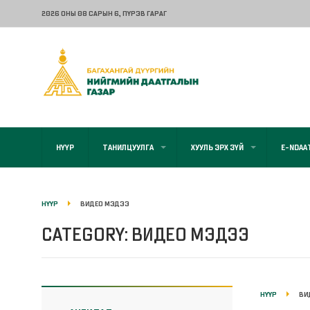
2026 ОНЫ 08 САРЫН 6
, ПҮРЭВ ГАРАГ
НҮҮР
ТАНИЛЦУУЛГА
ХУУЛЬ ЭРХ ЗҮЙ
E-NDAA
НҮҮР
ВИДЕО МЭДЭЭ
CATEGORY: ВИДЕО МЭДЭЭ
НҮҮР
ВИ