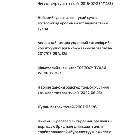
Чиглэл хүрүүлэх тухай /2015-07-28 1/1485/
Нийгмийн даатгалын тухай хууль
тогтоомжид орсон нэмэлт өөрчлөлтийн
тухай
Авлигатай тэмцэх үндэсний хөтөлбөрийг
хэрэгжүүлэх арга хэмжээний төлөвлөгөө
2017/07/28 А/124
Шимтгэлийн хэмжээг ТОГТООХ ТУХАЙ
/2008-12-05/
Нэрийн дансны орлогод тооцох хүүгийн
хэмжээг тогтоох тухай /2007.06.26/
Журам батлах тухай /2007-06-26/
Нийгмийн даатгалын үндэсний зөвлөлийн
дэргэдэх Эрүүл мэндийн даатгалын
салбар зөвлөлийн бүрэлдэхүүн, ажиллах