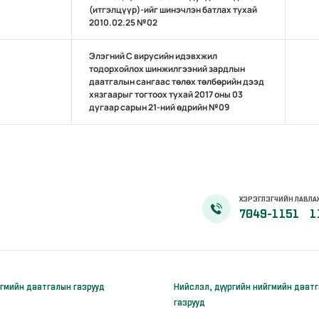
(итгэлцүүр)-ийг шинэчлэн батлах тухай
2010.02.25 №02
Элэгний С вирусийн идэвхжил
тодорхойлох шинжилгээний зардлын
даатгалын сангаас төлөх төлбөрийн дээд
хязгаарыг тогтоох тухай 2017 оны 03
дугаар сарын 21-ний өдрийн №09
ХЭРЭГЛЭГЧИЙН ЛАВЛА
7049-1151
1
гмийн даатгалын газрууд
Нийслэл, дүүргийн нийгмийн даат
газрууд