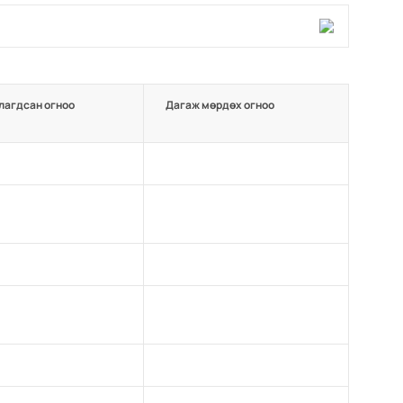
лагдсан огноо
Дагаж мөрдөх огноо