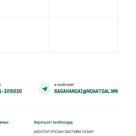
Х
И-МЭЙЛ ХАЯГ
1-328030
BAGAHANGAI@NDAATGAL.MN
галын
Хэрэгцээт холбоосууд
МОНГОЛ УЛСЫН ЗАСГИЙН ГАЗАР