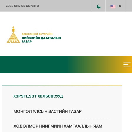
2026 ОНЫ 08 САРЫН 8
EN
ХЭРЭГЦЭЭТ ХОЛБООСУУД
МОНГОЛ УЛСЫН ЗАСГИЙН ГАЗАР
ХӨДӨЛМӨР НИЙГМИЙН ХАМГААЛЛЫН ЯАМ