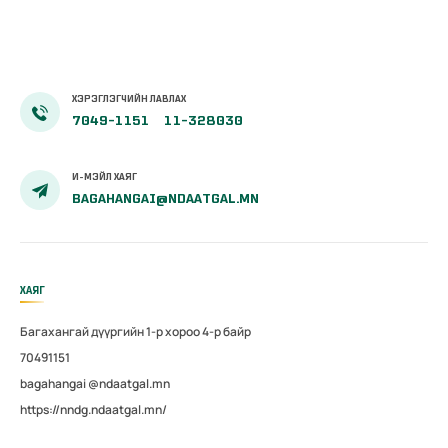
100 хувиар
олгож эхэллээ
ХЭРЭГЛЭГЧИЙН ЛАВЛАХ
7049-1151
11-328030
И-МЭЙЛ ХАЯГ
BAGAHANGAI@NDAATGAL.MN
ХАЯГ
Багахангай дүүргийн 1-р хороо 4-р байр
70491151
bagahangai @ndaatgal.mn
https://nndg.ndaatgal.mn/