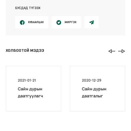
БУСДАД ТҮГЭЭХ
ХУВААЛЦАХ
ЖИРГЭХ
ХОЛБООТОЙ МЭДЭЭ
2021-01-21
2020-12-29
Сайн дурын
Сайн дурын
даатгуулагч
даатгалыг
эхийн
бүрэн
жирэмсний
цахимжууллаа.
болон
амаржсаны
тэтгэмжийг