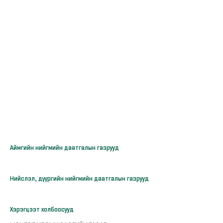
Аймгийн нийгмийн даатгалын газрууд
Нийслэл, дүүргийн нийгмийн даатгалын газрууд
Хэрэгцээт холбоосууд