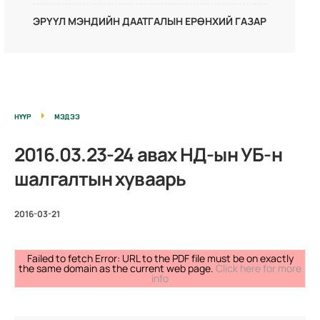
ЭРҮҮЛ МЭНДИЙН ДААТГАЛЫН ЕРӨНХИЙ ГАЗАР
НҮҮР
МЭДЭЭ
2016.03.23-24 авах НД-ын УБ-н
шалгалтын хуваарь
2016-03-21
Failed to fetch Error: URL to the PDF file must be on exactly
the same domain as the current web page.
Click here for more
info