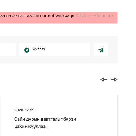
the same domain as the current web page.
Click here for more
ЖИРГЭХ
2020-12-29
Сайн дурын даатгалыг бүрэн
цахимжууллаа.