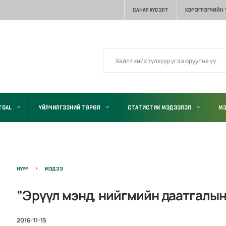
САНАЛ ХҮСЭЛТ
ХЭРЭГЛЭГЧИЙН
TGAL
ҮЙЛЧИЛГЭЭНИЙ ТӨРӨЛ
СТАТИСТИК МЭДЭЭЛЭЛ
МЭ
НҮҮР
МЭДЭЭ
”Эрүүл мэнд, нийгмийн даатгалын
2016-11-15