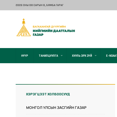
2026 ОНЫ 08 САРЫН 8
, БЯМБА ГАРАГ
НҮҮР
ТАНИЛЦУУЛГА
ХУУЛЬ ЭРХ ЗҮЙ
E-NDAA
ХЭРЭГЦЭЭТ ХОЛБООСУУД
МОНГОЛ УЛСЫН ЗАСГИЙН ГАЗАР