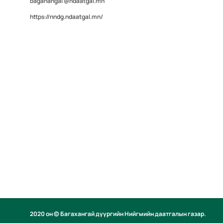
bagahangai @ndaatgal.mn
https://nndg.ndaatgal.mn/
2020 он © Багахангай дүүргийн Нийгмийн даатгалын газар.