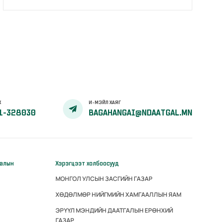
Х
И-МЭЙЛ ХАЯГ
1-328030
BAGAHANGAI@NDAATGAL.MN
галын
Хэрэгцээт холбоосууд
МОНГОЛ УЛСЫН ЗАСГИЙН ГАЗАР
ХӨДӨЛМӨР НИЙГМИЙН ХАМГААЛЛЫН ЯАМ
ЭРҮҮЛ МЭНДИЙН ДААТГАЛЫН ЕРӨНХИЙ
ГАЗАР