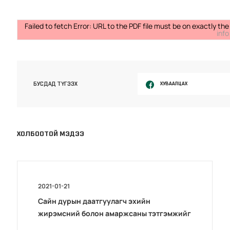
Failed to fetch Error: URL to the PDF file must be on exactly 
info
ХУВААЛЦАХ
БУСДАД ТҮГЭЭХ
ХОЛБООТОЙ МЭДЭЭ
2021-01-21
Сайн дурын даатгуулагч эхийн
жирэмсний болон амаржсаны тэтгэмжийг
100 хувиар олгож эхэллээ