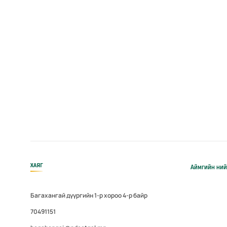
ХАЯГ
Аймгийн ний
Багахангай дүүргийн 1-р хороо 4-р байр
70491151