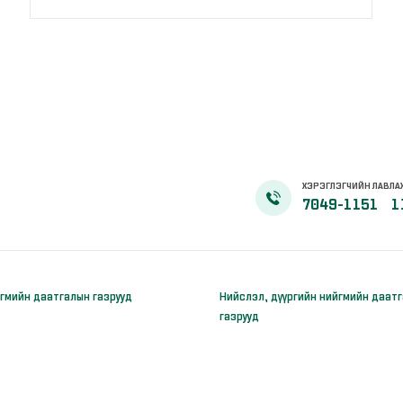
ХЭРЭГЛЭГЧИЙН ЛАВЛА
7049-1151
1
гмийн даатгалын газрууд
Нийслэл, дүүргийн нийгмийн даат
газрууд