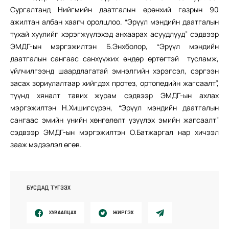
Сургалтанд Нийгмийн даатгалын ерөнхий газрын 90
ажилтан албан хаагч оролцлоо. “Эрүүл мэндийн даатгалын
тухай хуулийг хэрэгжүүлэхэд анхаарах асуудлууд” сэдвээр
ЭМДГ-ын мэргэжилтэн Б.Энхболор, “Эрүүл мэндийн
даатгалын сангаас санхүүжих өндөр өртөгтэй тусламж,
үйлчилгээнд шаардлагатай эмнэлгийн хэрэгсэл, сэргээн
засах зориулалтаар хийгдэх протез, ортопедийн жагсаалт”,
түүнд хяналт тавих журам сэдвээр ЭМДГ-ын ахлах
мэргэжилтэн Н.Хишигсүрэн, “Эрүүл мэндийн даатгалын
сангаас эмийн үнийн хөнгөлөлт үзүүлэх эмийн жагсаалт”
сэдвээр ЭМДГ-ын мэргэжилтэн О.Батжаргал нар хичээл
зааж мэдээлэл өгөв.
БУСДАД ТҮГЭЭХ
ХУВААЛЦАХ
ЖИРГЭХ