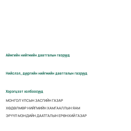
Аймгийн нийгмийн даатгалын газрууд
Нийслэл, дүүргийн нийгмийн даатгалын газрууд
Хэрэгцээт холбоосууд
МОНГОЛ УЛСЫН ЗАСГИЙН ГАЗАР
ХӨДӨЛМӨР НИЙГМИЙН ХАМГААЛЛЫН ЯАМ
ЭРҮҮЛ МЭНДИЙН ДААТГАЛЫН ЕРӨНХИЙ ГАЗАР