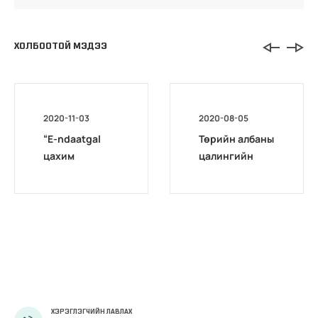
ХОЛБООТОЙ МЭДЭЭ
2020-11-03
2020-08-05
“E-ndaatgal
Төрийн албаны
цахим
цалингийн
хөтөлбөр”
нэгдсэн
сургалт
системийн
эхэллээ
сургагч багш
бэлтгэх цахим
сургалт
эхэллээ
ХЭРЭГЛЭГЧИЙН ЛАВЛАХ