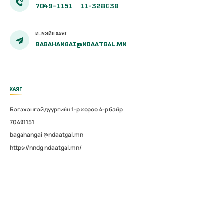
7049-1151
11-328030
И-МЭЙЛ ХАЯГ
BAGAHANGAI@NDAATGAL.MN
ХАЯГ
Багахангай дүүргийн 1-р хороо 4-р байр
70491151
bagahangai @ndaatgal.mn
https://nndg.ndaatgal.mn/