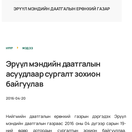
ЭРҮҮЛ МЭНДИЙН ДААТГАЛЫН ЕРӨНХИЙ ГАЗАР
НҮҮР
МЭДЭЭ
Эрүүл мэндийн даатгалын
асуудлаар сургалт зохион
байгуулав
2016-04-20
Нийгмийн даатгалын ерөнхий газрын дэргэдэх Эрүүл
мэндийн даатгалын газраас 2016 оны 04 дүгээр сарын 19-
ний өдөр дотоодын сургалтын зохион байгууллаа.