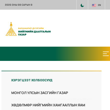
2026 ОНЫ 08 САРЫН 8
EN
ХЭРЭГЦЭЭТ ХОЛБООСУУД
МОНГОЛ УЛСЫН ЗАСГИЙН ГАЗАР
ХӨДӨЛМӨР НИЙГМИЙН ХАМГААЛЛЫН ЯАМ