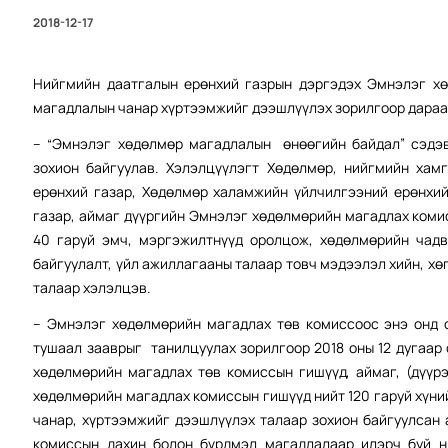
2018-12-17
Нийгмийн даатгалын ерөнхий газрын дэргэдэх Эмнэлэг х
магадлалын чанар хүртээмжийг дээшлүүлэх зорилгоор дараах
– “Эмнэлэг хөдөлмөр магадлалын өнөөгийн байдал” сэдэв
зохион байгуулав. Хэлэлцүүлэгт Хөдөлмөр, нийгмийн хам
ерөнхий газар, Хөдөлмөр халамжийн үйлчилгээний ерөнхий
газар, аймаг дүүргийн Эмнэлэг хөдөлмөрийн магадлах коми
40 гаруй эмч, мэргэжилтнүүд оролцож, хөдөлмөрийн чадв
байгуулалт, үйл ажиллагааны талаар товч мэдээлэл хийн, х
талаар хэлэлцэв.
– Эмнэлэг хөдөлмөрийн магадлах төв комиссоос энэ онд 
тушаал зааврыг танилцуулах зорилгоор 2018 оны 12 дугаар 
хөдөлмөрийн магадлах төв комиссын гишүүд, аймаг, (дүүр
хөдөлмөрийн магадлах комиссын гишүүд нийт 120 гаруй хүн
чанар, хүртээмжийг дээшлүүлэх талаар зохион байгуулсан
комиссын дахин болон бүрдмэл магадлалаар илэрч буй ни