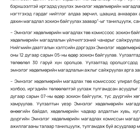
бэрхшээлтэй иргэдэд үзүүлэх эмнэлэг хөдөлмөрийн магадлал
нэгтгэхэд гардаг нийтлэг алдаа зөрчил, цаашид анхаарах
дахин магадлал зохион байгуулах заавар”-ыг танилцуулж, са
– Эмнэлэг хөдөлмөрийн магадлах төв комиссоос зохион бай
хөдөлмөрийн магадлалын үйлчилгээний чанарыг сайжруулах
Нийгмийн даатгалын хэлтсийн дэргэдэх Эмнэлэг хөдөлмөрий
оны 12 дугаар сарын 05-ны өдөр зохион байгуулав. Уулзалт
төлөөлөл 30 гаруй хүн оролцов. Уулзалтад оролцогсдод
эмнэлэг хөдөлмөрийн магадлалын ажлыг сайжруулах арга за
– Эмнэлэг хөдөлмөрийн магадлах төв комиссоос улирал бү
холбоо, иргэдийн төлөөлөлтэй уулзаж тулгамдсан асуудлыг 
дугаар сарын 07-ны өдөр зохион байгуулж, тус дүүргийн х
хамруулав. Уулзалтын үеэр Эмнэлэг хөдөлмөрийн магад
өнөөгийн байдал, хөдөлмөрийн чадвар алдалтын хувь, ху
дүүргийн Эмнэлэг хөдөлмөрийн магадлах комиссын магад
ажиллагааны талаар танилцуулж, тулгамдаж буй асуудлаар м