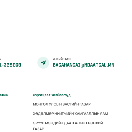
Х
И-МЭЙЛ ХАЯГ
1-328030
BAGAHANGAI@NDAATGAL.MN
галын
Хэрэгцээт холбоосууд
МОНГОЛ УЛСЫН ЗАСГИЙН ГАЗАР
ХӨДӨЛМӨР НИЙГМИЙН ХАМГААЛЛЫН ЯАМ
ЭРҮҮЛ МЭНДИЙН ДААТГАЛЫН ЕРӨНХИЙ
ГАЗАР