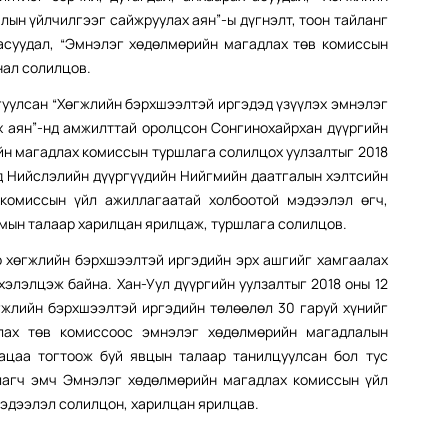
ын үйлчилгээг сайжруулах аян”-ы дүгнэлт, тоон тайланг
 асуудал, “Эмнэлэг хөдөлмөрийн магадлах төв комиссын
нал солилцов.
гуулсан “Хөгжлийн бэрхшээлтэй иргэдэд үзүүлэх эмнэлэг
 аян”-нд амжилттай оролцсон Сонгинохайрхан дүүргийн
н магадлах комиссын туршлага солилцох уулзалтыг 2018
ад Нийслэлийн дүүргүүдийн Нийгмийн даатгалын хэлтсийн
 комиссын үйл ажиллагаатай холбоотой мэдээлэл өгч,
мын талаар харилцан ярилцаж, туршлага солилцов.
р хөгжлийн бэрхшээлтэй иргэдийн эрх ашгийг хамгаалах
хэлэлцэж байна. Хан-Уул дүүргийн уулзалтыг 2018 оны 12
өгжлийн бэрхшээлтэй иргэдийн төлөөлөл 30 гаруй хүнийг
лах төв комиссоос эмнэлэг хөдөлмөрийн магадлалын
гацаа тогтоож буй явцын талаар танилцуулсан бол тус
лагч эмч Эмнэлэг хөдөлмөрийн магадлах комиссын үйл
эдээлэл солилцон, харилцан ярилцав.