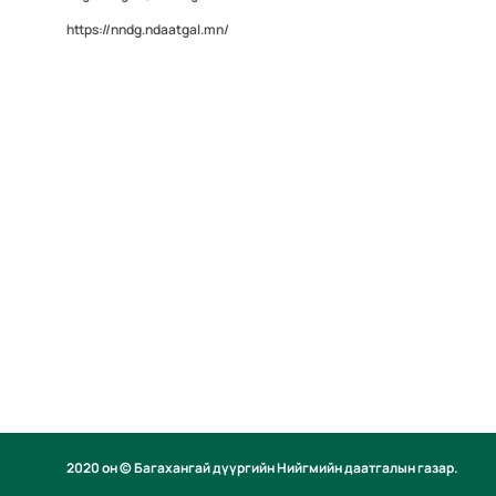
https://nndg.ndaatgal.mn/
2020 он © Багахангай дүүргийн Нийгмийн даатгалын газар.