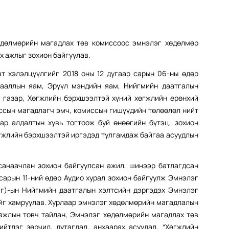
өдөлмөрийн магадлах төв комиссоос эмнэлэг хөдөлмөр
 ажлыг зохион байгуулав.
т хэлэлцүүлгийг 2018 оны 12 дугаар сарын 06-ны өдөр
гааллын яам, Эрүүл мэндийн яам, Нийгмийн даатгалын
 газар, Хөгжлийн бэрхшээлтэй хүний хөгжлийн ерөнхий
ссын магадлагч эмч, комиссын гишүүдийн төлөөлөл нийт
ар алдалтын хувь тогтоож буй өнөөгийн бүтэц, зохион
өгжлийн бэрхшээлтэй иргэдэд тулгамдаж байгаа асуудлын
санаачлан зохион байгуулсан ажил, шинээр батлагдсан
сарын 11-ний өдөр Аудио хурал зохион байгуулж Эмнэлэг
эг)-ын Нийгмийн даатгалын хэлтсийн дэргэдэх Эмнэлэг
ийг хамруулав. Хурлаар эмнэлэг хөдөлмөрийн магадлалын
 ажлын товч тайлан, Эмнэлэг хөдөлмөрийн магадлах төв
йтлэг зөрчил, дутагдал, анхаарах асуудал, “Хөгжлийн