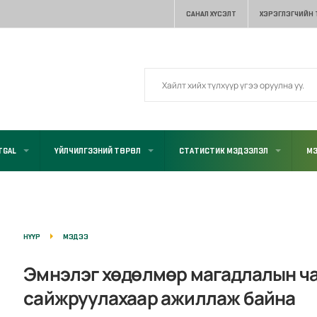
САНАЛ ХҮСЭЛТ
ХЭРЭГЛЭГЧИЙН
TGAL
ҮЙЛЧИЛГЭЭНИЙ ТӨРӨЛ
СТАТИСТИК МЭДЭЭЛЭЛ
МЭ
НҮҮР
МЭДЭЭ
Эмнэлэг хөдөлмөр магадлалын ч
сайжруулахаар ажиллаж байна