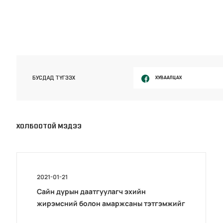
ХУВААЛЦАХ
БУСДАД ТҮГЭЭХ
ХОЛБООТОЙ МЭДЭЭ
2021-01-21
Сайн дурын даатгуулагч эхийн
жирэмсний болон амаржсаны тэтгэмжийг
100 хувиар олгож эхэллээ