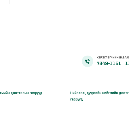
ХЭРЭГЛЭГЧИЙН ЛАВЛА
7049-1151
1
гмийн даатгалын газрууд
Нийслэл, дүүргийн нийгмийн даат
газрууд