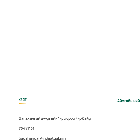
ХАЯГ
Аймгийн ний
Багахангай дүүргийн 1-р хороо 4-р байр
70491151
bagahangai @ndaatgal.mn