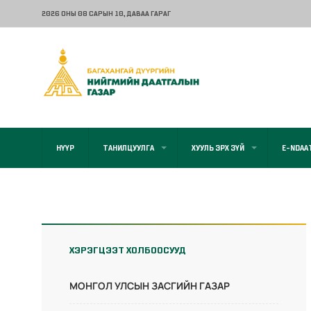
2026 ОНЫ 08 САРЫН 10
, ДАВАА ГАРАГ
НҮҮР
ТАНИЛЦУУЛГА
ХУУЛЬ ЭРХ ЗҮЙ
E-NDAA
ХЭРЭГЦЭЭТ ХОЛБООСУУД
МОНГОЛ УЛСЫН ЗАСГИЙН ГАЗАР