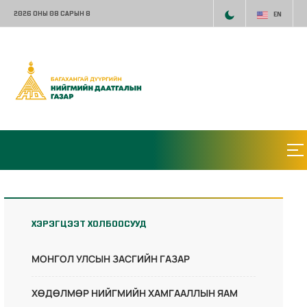
2026 ОНЫ 08 САРЫН 8
EN
ХЭРЭГЦЭЭТ ХОЛБООСУУД
МОНГОЛ УЛСЫН ЗАСГИЙН ГАЗАР
ХӨДӨЛМӨР НИЙГМИЙН ХАМГААЛЛЫН ЯАМ