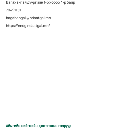
Багахангай дүүргийн 1-р хороо 4-р байр
70491151
bagahangai @ndaatgal.mn
https://nndg.ndaatgal.mn/
Аймгийн нийгмийн даатгалын газрууд