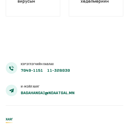
вирусын
хөдөлмөрийн
оношилгоо,
магадлах төв
шинжилгээний
комисс “Ижил
талаарх НДҮЗ-
мэргэжилтний
ийн тогтоол
үзлэг” зохион
байгуулав
ХЭРЭГЛЭГЧИЙН ЛАВЛАХ
7049-1151
11-328030
И-МЭЙЛ ХАЯГ
BAGAHANGAI@NDAATGAL.MN
ХАЯГ