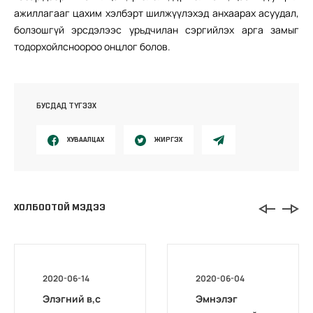
ажиллагааг цахим хэлбэрт шилжүүлэхэд анхаарах асуудал,
болзошгүй эрсдэлээс урьдчилан сэргийлэх арга замыг
тодорхойлсноороо онцлог болов.
БУСДАД ТҮГЭЭХ
ХУВААЛЦАХ
ЖИРГЭХ
ХОЛБООТОЙ МЭДЭЭ
2020-06-14
2020-06-04
Элэгний в,с
Эмнэлэг