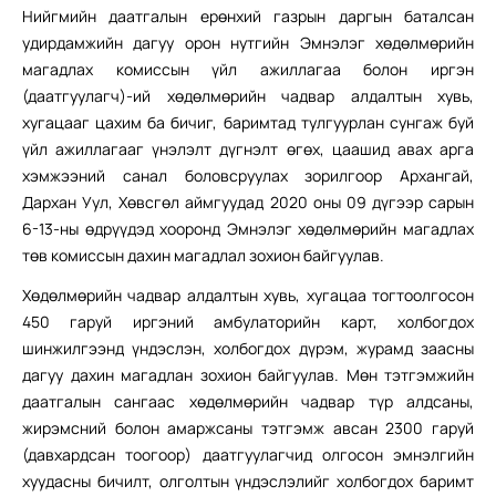
Нийгмийн даатгалын ерөнхий газрын даргын баталсан
удирдамжийн дагуу орон нутгийн Эмнэлэг хөдөлмөрийн
магадлах комиссын үйл ажиллагаа болон иргэн
(даатгуулагч)-ий хөдөлмөрийн чадвар алдалтын хувь,
хугацааг цахим ба бичиг, баримтад тулгуурлан сунгаж буй
үйл ажиллагааг үнэлэлт дүгнэлт өгөх, цаашид авах арга
хэмжээний санал боловсруулах зорилгоор Архангай,
Дархан Уул, Хөвсгөл аймгуудад 2020 оны 09 дүгээр сарын
6-13-ны өдрүүдэд хооронд Эмнэлэг хөдөлмөрийн магадлах
төв комиссын дахин магадлал зохион байгуулав.
Хөдөлмөрийн чадвар алдалтын хувь, хугацаа тогтоолгосон
450 гаруй иргэний амбулаторийн карт, холбогдох
шинжилгээнд үндэслэн, холбогдох дүрэм, журамд заасны
дагуу дахин магадлан зохион байгуулав. Мөн тэтгэмжийн
даатгалын сангаас хөдөлмөрийн чадвар түр алдсаны,
жирэмсний болон амаржсаны тэтгэмж авсан 2300 гаруй
(давхардсан тоогоор) даатгуулагчид олгосон эмнэлгийн
хуудасны бичилт, олголтын үндэслэлийг холбогдох баримт