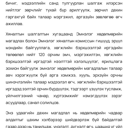
бичиг, мэдээллийн санд тулгуурлан шалгаж илэрсэн
нийтлэг зөрчлийг тухай бүр арилгуулж, зөрчил дахин
гаргахгүй байх талаар мэргэжил, аргазүйн зөвлөгөө өгч
ажиллав.
Хяналтын шалгалтын хугацаанд Эмнэлэг хөдөлмөрийн
магадлах болон Эмнэлэг хяналтын комиссын гишүүд, эрүүл
мэндийн байгууллага, хөгжлийн бэрхшээлтэй иргэдийн
төлөөлөл нийт 120 орчим эмч, мэргэжилтэн, хөгжлийн
бэрхшээлтэй иргэдтэй нээлттэй хэлэлцүүлэг, ярилцлага
зохион байгуулж эмнэлэг хөдөлмөрийн магадлалын талаар
авч хэрэгжүүлж буй арга хэмжээ, хууль, эрхзүйн орчны
шинэчлэлийн талаар мэдээлэл өгч, хөгжлийн бэрхшээлтэй
иргэдэд ээлтэй орчин бүрдүүлэх, тэдгээрт үзүүлэх тусламж,
үйлчилгээний чанар, хүртээмжийг нэмэгдүүлэх зэрэг
асуудлаар, санал солилцов.
Энэ удаагийн дахин магадлал нь хөдөлмөрийн чадвар
алдалтыг цахим хэлбэрээр шийдвэрлэж буй байдалтай
газар дээр нь танилцаж, үнэлэлт, дүгнэлт өгч, цаашид уг үйл