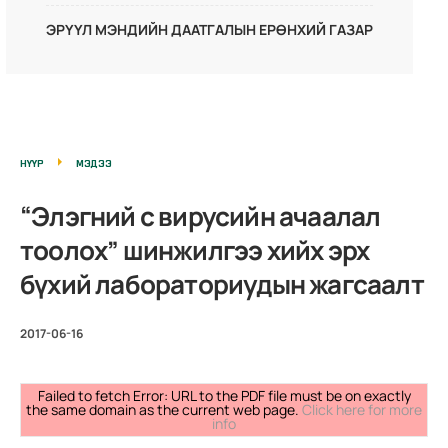
ЭРҮҮЛ МЭНДИЙН ДААТГАЛЫН ЕРӨНХИЙ ГАЗАР
НҮҮР
МЭДЭЭ
“Элэгний с вирусийн ачаалал
тоолох” шинжилгээ хийх эрх
бүхий лабораториудын жагсаалт
2017-06-16
Failed to fetch Error: URL to the PDF file must be on exactly
the same domain as the current web page.
Click here for more
info