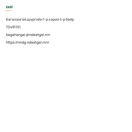
ХАЯГ
Багахангай дүүргийн 1-р хороо 4-р байр
70491151
bagahangai @ndaatgal.mn
https://nndg.ndaatgal.mn/