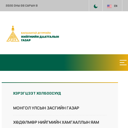
2026 ОНЫ 08 САРЫН 8
EN
ХЭРЭГЦЭЭТ ХОЛБООСУУД
МОНГОЛ УЛСЫН ЗАСГИЙН ГАЗАР
ХӨДӨЛМӨР НИЙГМИЙН ХАМГААЛЛЫН ЯАМ