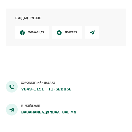
БУСДАД ТҮГЭЭХ
ХУВААЛЦАХ
ЖИРГЭХ
ХЭРЭГЛЭГЧИЙН ЛАВЛАХ
7049-1151
11-328030
И-МЭЙЛ ХАЯГ
BAGAHANGAI@NDAATGAL.MN