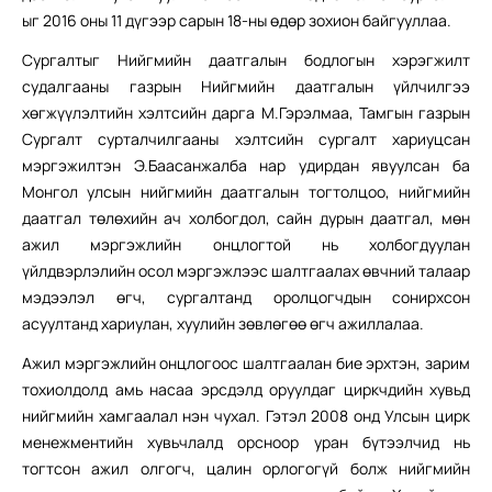
ыг 2016 оны 11 дүгээр сарын 18-ны өдөр зохион байгууллаа.
Сургалтыг Нийгмийн даатгалын бодлогын хэрэгжилт
судалгааны газрын Нийгмийн даатгалын үйлчилгээ
хөгжүүлэлтийн хэлтсийн дарга М.Гэрэлмаа, Тамгын газрын
Сургалт сурталчилгааны хэлтсийн сургалт хариуцсан
мэргэжилтэн Э.Баасанжалба нар удирдан явуулсан ба
Монгол улсын нийгмийн даатгалын тогтолцоо, нийгмийн
даатгал төлөхийн ач холбогдол, сайн дурын даатгал, мөн
ажил мэргэжлийн онцлогтой нь холбогдуулан
үйлдвэрлэлийн осол мэргэжлээс шалтгаалах өвчний талаар
мэдээлэл өгч, сургалтанд оролцогчдын сонирхсон
асуултанд хариулан, хуулийн зөвлөгөө өгч ажиллалаа.
Ажил мэргэжлийн онцлогоос шалтгаалан бие эрхтэн, зарим
тохиолдолд амь насаа эрсдэлд оруулдаг циркчдийн хувьд
нийгмийн хамгаалал нэн чухал. Гэтэл 2008 онд Улсын цирк
менежментийн хувьчлалд орсноор уран бүтээлчид нь
тогтсон ажил олгогч, цалин орлогогүй болж нийгмийн