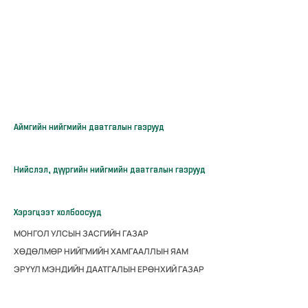
Аймгийн нийгмийн даатгалын газрууд
Нийслэл, дүүргийн нийгмийн даатгалын газрууд
Хэрэгцээт холбоосууд
МОНГОЛ УЛСЫН ЗАСГИЙН ГАЗАР
ХӨДӨЛМӨР НИЙГМИЙН ХАМГААЛЛЫН ЯАМ
ЭРҮҮЛ МЭНДИЙН ДААТГАЛЫН ЕРӨНХИЙ ГАЗАР