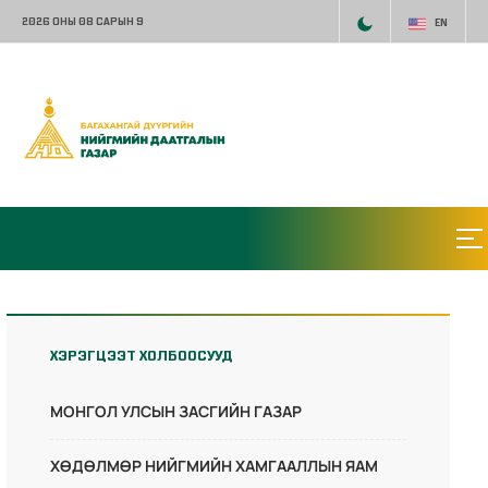
2026 ОНЫ 08 САРЫН 9
EN
ХЭРЭГЦЭЭТ ХОЛБООСУУД
МОНГОЛ УЛСЫН ЗАСГИЙН ГАЗАР
ХӨДӨЛМӨР НИЙГМИЙН ХАМГААЛЛЫН ЯАМ