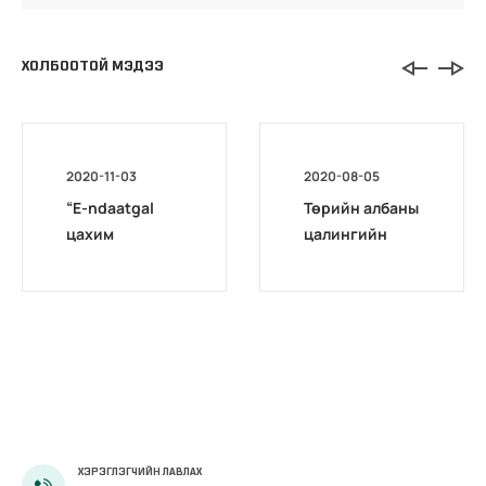
ХОЛБООТОЙ МЭДЭЭ
2020-11-03
2020-08-05
“E-ndaatgal
Төрийн албаны
цахим
цалингийн
хөтөлбөр”
нэгдсэн
сургалт
системийн
эхэллээ
сургагч багш
бэлтгэх цахим
сургалт
эхэллээ
ХЭРЭГЛЭГЧИЙН ЛАВЛАХ