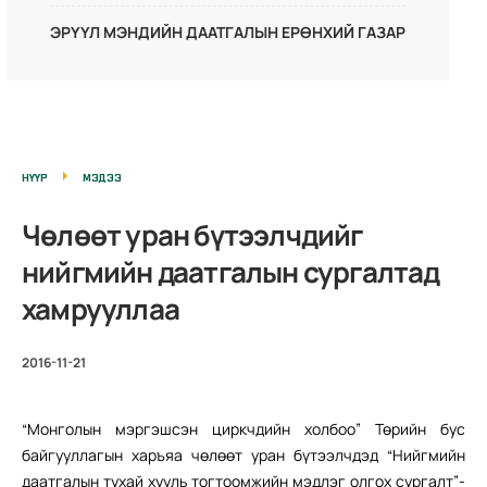
ЭРҮҮЛ МЭНДИЙН ДААТГАЛЫН ЕРӨНХИЙ ГАЗАР
НҮҮР
МЭДЭЭ
Чөлөөт уран бүтээлчдийг
нийгмийн даатгалын сургалтад
хамрууллаа
2016-11-21
“Монголын мэргэшсэн циркчдийн холбоо” Төрийн бус
байгууллагын харъяа чөлөөт уран бүтээлчдэд “Нийгмийн
даатгалын тухай хууль тогтоомжийн мэдлэг олгох сургалт”-