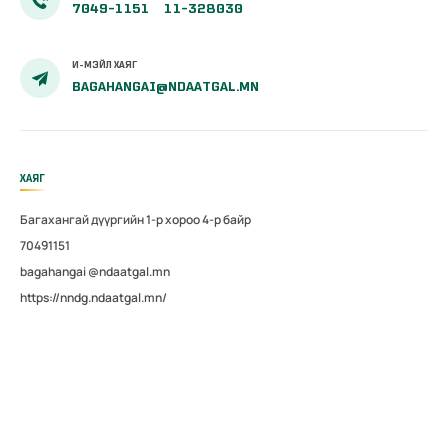
7049-1151
11-328030
И-МЭЙЛ ХАЯГ
BAGAHANGAI@NDAATGAL.MN
ХАЯГ
Багахангай дүүргийн 1-р хороо 4-р байр
70491151
bagahangai @ndaatgal.mn
https://nndg.ndaatgal.mn/