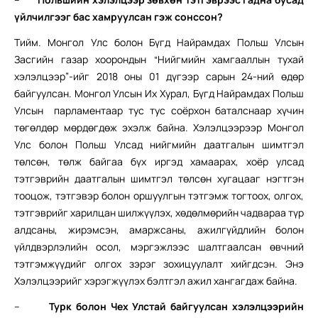
үйлчилгээг бас хамруулсан гэж сонссон?
Тийм. Монгол Улс болон Бүгд Найрамдах Польш Улсын
Засгийн газар хоорондын “Нийгмийн хамгааллын тухай
хэлэлцээр”-ийг 2018 оны 01 дүгээр сарын 24-ний өдөр
байгуулсан. Монгол Улсын Их Хурал, Бүгд Найрамдах Польш
Улсын парламентаар тус тус соёрхон баталснаар хүчин
төгөлдөр мөрдөгдөж эхэлж байна. Хэлэлцээрээр Монгол
Улс болон Польш Улсад нийгмийн даатгалын шимтгэл
төлсөн, төлж байгаа бүх иргэд хамаарах, хоёр улсад
тэтгэврийн даатгалын шимтгэл төлсөн хугацааг нэгтгэн
тооцож, тэтгэвэр болон оршуулгын тэтгэмж тогтоох, олгох,
тэтгэврийг харилцан шилжүүлэх, хөдөлмөрийн чадвараа түр
алдсаны, жирэмсэн, амаржсаны, ажилгүйдлийн болон
үйлдвэрлэлийн осол, мэргэжлээс шалтгаалсан өвчний
тэтгэмжүүдийг олгох зэрэг зохицуулалт хийгдсэн. Энэ
Хэлэлцээрийг хэрэгжүүлэх бэлтгэл ажил хангагдаж байна.
–
Турк болон Чех Улстай байгуулсан хэлэлцээрийн