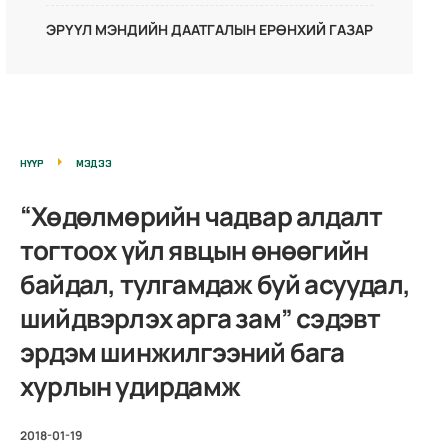
ЭРҮҮЛ МЭНДИЙН ДААТГАЛЫН ЕРӨНХИЙ ГАЗАР
НҮҮР
МЭДЭЭ
“Хөдөлмөрийн чадвар алдалт
тогтоох үйл явцын өнөөгийн
байдал, тулгамдаж буй асуудал,
шийдвэрлэх арга зам” сэдэвт
эрдэм шинжилгээний бага
хурлын удирдамж
2018-01-19