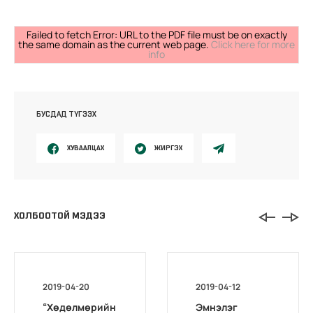
Failed to fetch Error: URL to the PDF file must be on exactly
the same domain as the current web page.
Click here for more
info
БУСДАД ТҮГЭЭХ
ХУВААЛЦАХ
ЖИРГЭХ
ХОЛБООТОЙ МЭДЭЭ
2019-04-20
2019-04-12
“Хөдөлмөрийн
Эмнэлэг