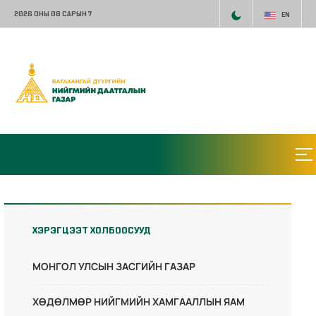
2026 ОНЫ 08 САРЫН 7
EN
ХЭРЭГЦЭЭТ ХОЛБООСУУД
МОНГОЛ УЛСЫН ЗАСГИЙН ГАЗАР
ХӨДӨЛМӨР НИЙГМИЙН ХАМГААЛЛЫН ЯАМ