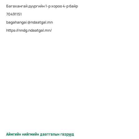
Багахангай дүүргийн 1-р хороо 4-р байр
70491151
bagahangai @ndaatgal.mn
https://nndg.ndaatgal.mn/
Аймгийн нийгмийн даатгалын газрууд