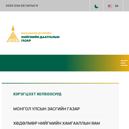
2026 ОНЫ 08 САРЫН 8
EN
ХЭРЭГЦЭЭТ ХОЛБООСУУД
МОНГОЛ УЛСЫН ЗАСГИЙН ГАЗАР
ХӨДӨЛМӨР НИЙГМИЙН ХАМГААЛЛЫН ЯАМ