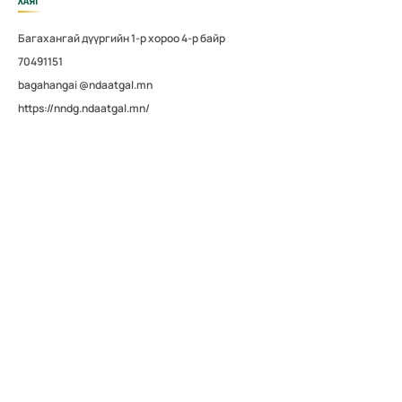
ХАЯГ
Багахангай дүүргийн 1-р хороо 4-р байр
70491151
bagahangai @ndaatgal.mn
https://nndg.ndaatgal.mn/