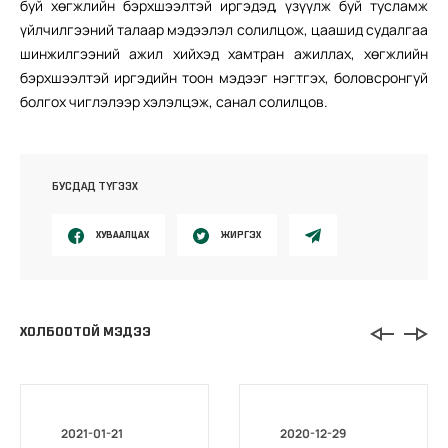
буй хөгжлийн бэрхшээлтэй иргэдэд, үзүүлж буй тусламж
үйлчилгээний талаар мэдээлэл солилцож, цаашид судалгаа
шинжилгээний ажил хийхэд хамтран ажиллах, хөгжлийн
бэрхшээлтэй иргэдийн тоон мэдээг нэгтгэх, боловсронгуй
болгох чиглэлээр хэлэлцэж, санал солилцов.
БУСДАД ТҮГЭЭХ
ХУВААЛЦАХ
ЖИРГЭХ
ХОЛБООТОЙ МЭДЭЭ
2021-01-21
2020-12-29