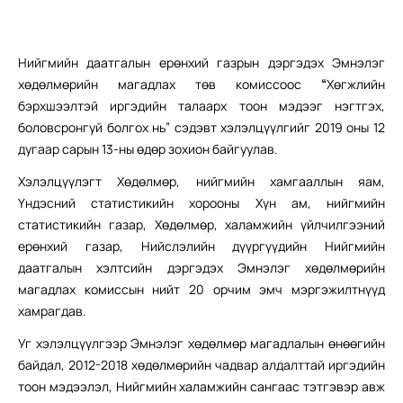
Нийгмийн даатгалын ерөнхий газрын дэргэдэх Эмнэлэг
хөдөлмөрийн магадлах төв комиссоос
“
Хөгжлийн
бэрхшээлтэй иргэдийн талаарх тоон мэдээг нэгтгэх,
боловсронгуй болгох нь” сэдэвт хэлэлцүүлгийг 2019 оны 12
дугаар сарын 13-ны өдөр зохион байгуулав.
Хэлэлцүүлэгт Хөдөлмөр, нийгмийн хамгааллын яам,
Үндэсний статистикийн хорооны Хүн ам, нийгмийн
статистикийн газар, Хөдөлмөр, халамжийн үйлчилгээний
ерөнхий газар, Нийслэлийн дүүргүүдийн Нийгмийн
даатгалын хэлтсийн дэргэдэх Эмнэлэг хөдөлмөрийн
магадлах комиссын нийт 20 орчим эмч мэргэжилтнүүд
хамрагдав.
Уг хэлэлцүүлгээр Эмнэлэг хөдөлмөр магадлалын өнөөгийн
байдал, 2012-2018 хөдөлмөрийн чадвар алдалттай иргэдийн
тоон мэдээлэл, Нийгмийн халамжийн сангаас тэтгэвэр авж