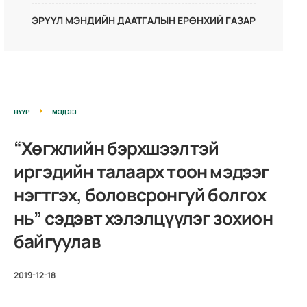
ЭРҮҮЛ МЭНДИЙН ДААТГАЛЫН ЕРӨНХИЙ ГАЗАР
НҮҮР
МЭДЭЭ
“Хөгжлийн бэрхшээлтэй
иргэдийн талаарх тоон мэдээг
нэгтгэх, боловсронгуй болгох
нь” сэдэвт хэлэлцүүлэг зохион
байгуулав
2019-12-18