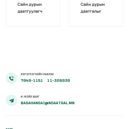
Сайн дурын
Сайн дурын
даатгуулагч
даатгалыг
эхийн
бүрэн
жирэмсний
цахимжууллаа.
болон
амаржсаны
тэтгэмжийг
100 хувиар
олгож эхэллээ
ХЭРЭГЛЭГЧИЙН ЛАВЛАХ
7049-1151
11-328030
И-МЭЙЛ ХАЯГ
BAGAHANGAI@NDAATGAL.MN