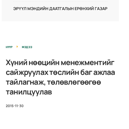
ЭРҮҮЛ МЭНДИЙН ДААТГАЛЫН ЕРӨНХИЙ ГАЗАР
НҮҮР
МЭДЭЭ
Хүний нөөцийн менежментийг
сайжруулах төслийн баг ажлаа
тайлагнаж, төлөвлөгөөгөө
танилцуулав
2015-11-30