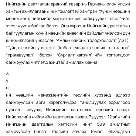
Нийгмийн даатгалын ерөнхий газар нь Германы олон улсын
хамтын ажиллагааны нийгэмлэгтэй хамтран “Хүний нөөцийн
менежмент, нийгмийн маркетингийг сайжруулах төсөл”-ийг
хэрэгжүүлж байгаа билээ. Энэ хүрээнд Нийгмийн даатгалын
байгууллагын хүний нөөцийн өнөөгийн байдлыг үнэлсэн дүн
шинжилгээнд үндэслэн “Ажлын байрны тодорхойлолт”(AST),
“Гүйцэтгэлийн үнэлгээ”, “Албан тушаал дэвших тогтолцоо”,
“Урамшуулал”, болон “Сургалт-хөгжил”-ийн тогтолцоог
сайжруулах чиглэлд ахицтай ажиллаж байна.
Х
ү
н
ий нөөцийн менежментийн төслийн хүрээнд эдгээр
сайжруулсан арга хэрэгслүүдээ танилцуулах зорилгоор
сургалт явуулж, Нийгмийн даатгалын ерөнхий газар,
Нийслэлийн нийгмийн даатгалын газар, 7 дүүрэг, 12 аймгийн
Нийгмийн даатгалын хэлтсийн нийт 509 ажилтныг
хамруулсан билээ. Төслийн зөвлөх Томас Гебхардтын