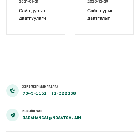
2021-01-21
2020-12-29
Сайн дурын
Сайн дурын
даатгуулагч
даатгалыг
эхийн
бүрэн
жирэмсний
цахимжууллаа.
болон
амаржсаны
тэтгэмжийг
100 хувиар
олгож эхэллээ
ХЭРЭГЛЭГЧИЙН ЛАВЛАХ
7049-1151
11-328030
И-МЭЙЛ ХАЯГ
BAGAHANGAI@NDAATGAL.MN