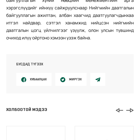
байгууллагын хүний нөөцийн менежментийн арга
хэрэгслүүдийг ийнхүү сайжруулснаар Нийгмийн даатгалын
байгууллагын ажилтан, албан хаагчид даатгуулагчдынхаа
итгэл найдвар, сэтгэл ханамжид нийцсэн нийгмийн
даатгалын цогц үйлчилгээг үзүүлж, олон улсын түвшинд
очиход илүү ойртоно хэмээн үзэж байна.
БУСДАД ТҮГЭЭХ
ХУВААЛЦАХ
ЖИРГЭХ
ХОЛБООТОЙ МЭДЭЭ