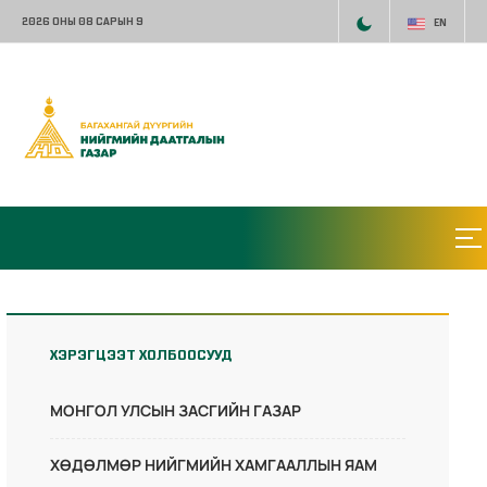
2026 ОНЫ 08 САРЫН 9
EN
ХЭРЭГЦЭЭТ ХОЛБООСУУД
МОНГОЛ УЛСЫН ЗАСГИЙН ГАЗАР
ХӨДӨЛМӨР НИЙГМИЙН ХАМГААЛЛЫН ЯАМ