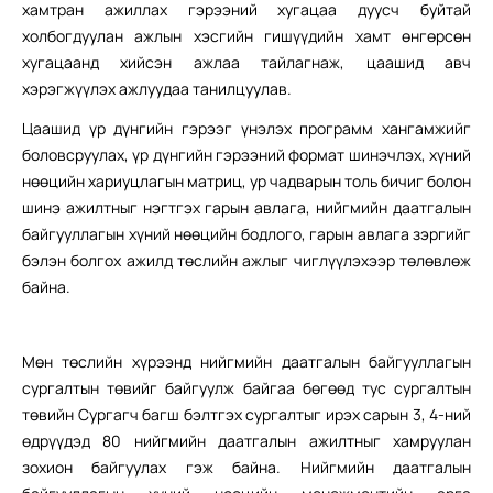
хамтран ажиллах гэрээний хугацаа дуусч буйтай
холбогдуулан ажлын хэсгийн гишүүдийн хамт өнгөрсөн
хугацаанд хийсэн ажлаа тайлагнаж, цаашид авч
хэрэгжүүлэх ажлуудаа танилцуулав.
Цаашид үр дүнгийн гэрээг үнэлэх программ хангамжийг
боловсруулах, үр дүнгийн гэрээний формат шинэчлэх, хүний
нөөцийн хариуцлагын матриц, ур чадварын толь бичиг болон
шинэ ажилтныг нэгтгэх гарын авлага, нийгмийн даатгалын
байгууллагын хүний нөөцийн бодлого, гарын авлага зэргийг
бэлэн болгох ажилд төслийн ажлыг чиглүүлэхээр төлөвлөж
байна.
Мөн төслийн хүрээнд нийгмийн даатгалын байгууллагын
сургалтын төвийг байгуулж байгаа бөгөөд тус сургалтын
төвийн Сургагч багш бэлтгэх сургалтыг ирэх сарын 3, 4-ний
өдрүүдэд 80 нийгмийн даатгалын ажилтныг хамруулан
зохион байгуулах гэж байна. Нийгмийн даатгалын