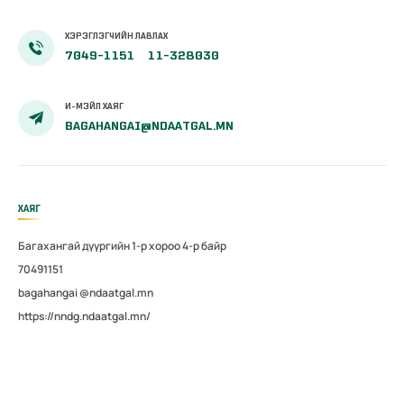
ХЭРЭГЛЭГЧИЙН ЛАВЛАХ
7049-1151
11-328030
И-МЭЙЛ ХАЯГ
BAGAHANGAI@NDAATGAL.MN
ХАЯГ
Багахангай дүүргийн 1-р хороо 4-р байр
70491151
bagahangai @ndaatgal.mn
https://nndg.ndaatgal.mn/