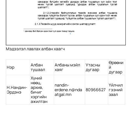
Мэдээлэл лавлах албан хаагч
Өрөөни
Албан
Албаны мэйл
Утасны
Нэр
й
тушаал
хаяг
дугаар
дугаар
Хүний
нөөц,
nandin-
Үйлчил
Н.Нандин-
архив,
erdene.n@nda
80966627
гээний
Эрдэнэ
бичиг
atgal.mn
заал
хэргийн
ажилтан