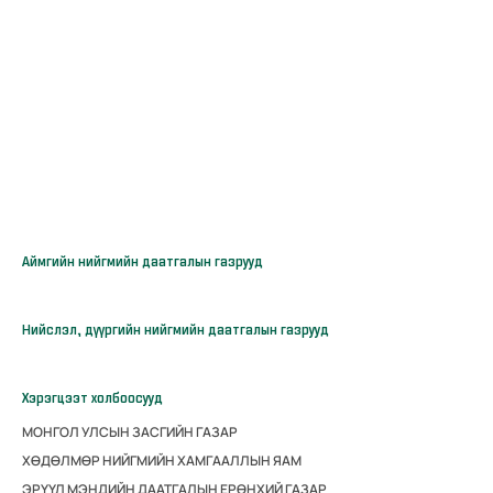
Аймгийн нийгмийн даатгалын газрууд
Нийслэл, дүүргийн нийгмийн даатгалын газрууд
Хэрэгцээт холбоосууд
МОНГОЛ УЛСЫН ЗАСГИЙН ГАЗАР
ХӨДӨЛМӨР НИЙГМИЙН ХАМГААЛЛЫН ЯАМ
ЭРҮҮЛ МЭНДИЙН ДААТГАЛЫН ЕРӨНХИЙ ГАЗАР