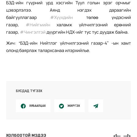
БЗД-ийн гүүрний урд хэсгийн Туул голын эрэг орчмыг
цэвэрлэлээ. Аянд нэгдэх дараагийн
байгууллагаар
‪#‎
Хүүхдийн‬
төлөө үндэсний
газар,
‪#‎
Нийгмийн‬
халамж үйлчилгээний ерөнхий
газар,
‪#‎
Чингэлтэй‬
дүүргийн НДХ-ийг тус тус дуудаж байна.
Жич: “БЗД-ийн Нийтлэг үйлчилгээний газар-4” -ын хамт
олонд баярлаж талархсанаа илэрхийлье.
БУСДАД ТҮГЭЭХ
ХУВААЛЦАХ
ЖИРГЭХ
ХОЛБООТОЙ МЭДЭЭ