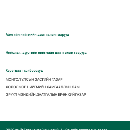
Аймгийн нийгмийн даатгалын газрууд
Нийслэл, дүүргийн нийгмийн даатгалын газрууд
Хэрэгцээт холбоосууд
МОНГОЛ УЛСЫН ЗАСГИЙН ГАЗАР
ХӨДӨЛМӨР НИЙГМИЙН ХАМГААЛЛЫН ЯАМ
ЭРҮҮЛ МЭНДИЙН ДААТГАЛЫН ЕРӨНХИЙ ГАЗАР
2020 он © Багахангай дүүргийн Нийгмийн даатгалын газар.