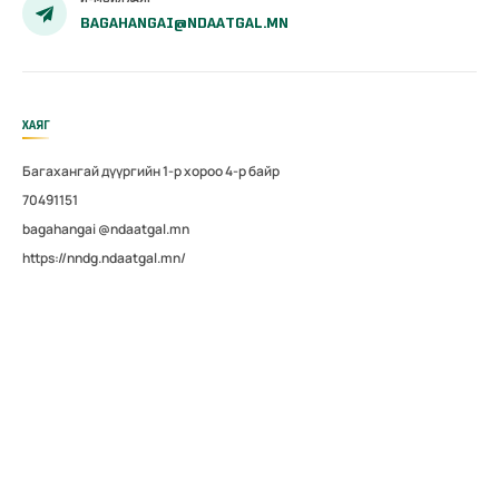
BAGAHANGAI@NDAATGAL.MN
ХАЯГ
Багахангай дүүргийн 1-р хороо 4-р байр
70491151
bagahangai @ndaatgal.mn
https://nndg.ndaatgal.mn/