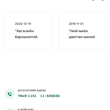
2020-10-19
2018-11-01
“Хөгжлийн
“Нийгмийн
бэрхшээлтэй
даатгал-миний
иргэдийг
мэргэжил”
бүртгэх,
уралдаан
мэдээлэх үйл
өрсөлдөөнтэй
ажиллагааг
болж
боловсронгуй
өнгөрлөө
болгох
нь”сэдэвт
хэлэлцүүлэг
зохион
ХЭРЭГЛЭГЧИЙН ЛАВЛАХ
байгуулав
7049-1151
11-328030
И-МЭЙЛ ХАЯГ