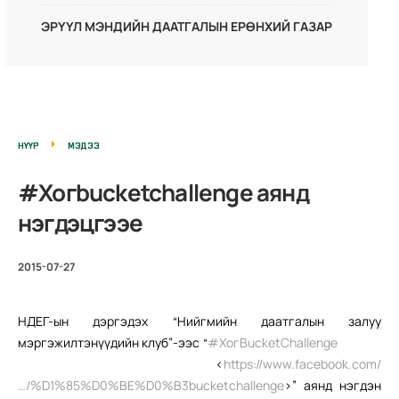
ЭРҮҮЛ МЭНДИЙН ДААТГАЛЫН ЕРӨНХИЙ ГАЗАР
НҮҮР
МЭДЭЭ
#Хогbucketchallenge‬ аянд
нэгдэцгээе
2015-07-27
НДЕГ-ын дэргэдэх “Нийгмийн даатгалын залуу
мэргэжилтэнүүдийн клуб”-ээс “
‪#‎
ХогBucketChallenge‬
<
https://www.facebook.com/
…/%D1%85%D0%BE%D0%B3bucketchallenge
>” а
янд нэгдэн