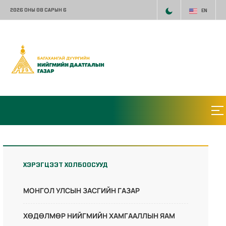
2026 ОНЫ 08 САРЫН 6
EN
ХЭРЭГЦЭЭТ ХОЛБООСУУД
МОНГОЛ УЛСЫН ЗАСГИЙН ГАЗАР
ХӨДӨЛМӨР НИЙГМИЙН ХАМГААЛЛЫН ЯАМ