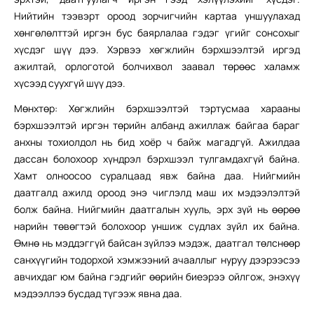
Нийтийн тээвэрт ороод зорчигчийн картаа уншуулахад
хөнгөлөлттэй иргэн бус баярлалаа гэдэг үгийг сонсохыг
хүсдэг шүү дээ. Хэрвээ хөгжлийн бэрхшээлтэй иргэд
ажилтай, орлоготой болчихвол заавал төрөөс халамж
хүсээд суухгүй шүү дээ.
Мөнхтөр: Хөгжлийн бэрхшээлтэй тэртусмаа харааны
бэрхшээлтэй иргэн төрийн албанд ажиллаж байгаа бараг
анхны тохиолдол нь бид хоёр ч байж магадгүй. Ажилдаа
дассан болохоор хүндрэл бэрхшээл тулгамдахгүй байна.
Хамт олноосоо суралцаад явж байна даа. Нийгмийн
даатгалд ажилд ороод энэ чиглэлд маш их мэдээлэлтэй
болж байна. Нийгмийн даатгалын хууль, эрх зүй нь өөрөө
нарийн төвөгтэй болохоор уншиж судлах зүйл их байна.
Өмнө нь мэддэггүй байсан зүйлээ мэдэж, даатгал төлснөөр
санхүүгийн тодорхой хэмжээний ачааллыг нуруу дээрээсээ
авчихдаг юм байна гэдгийг өөрийн биеэрээ ойлгож, энэхүү
мэдээллээ бусдад түгээж явна даа.