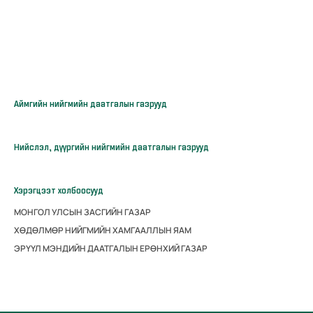
Аймгийн нийгмийн даатгалын газрууд
Нийслэл, дүүргийн нийгмийн даатгалын газрууд
Хэрэгцээт холбоосууд
МОНГОЛ УЛСЫН ЗАСГИЙН ГАЗАР
ХӨДӨЛМӨР НИЙГМИЙН ХАМГААЛЛЫН ЯАМ
ЭРҮҮЛ МЭНДИЙН ДААТГАЛЫН ЕРӨНХИЙ ГАЗАР