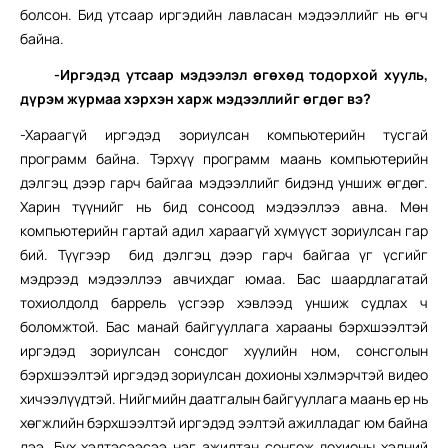
болсон. Бид утсаар иргэдийн лавласан мэдээллийг нь өгч
байна.
-Иргэдэд утсаар мэдээлэл өгөхөд тодорхой хууль,
дүрэм журмаа хэрхэн харж мэдээллийг өгдөг вэ?
-Хараагүй иргэдэд зориулсан компьютерийн тусгай
программ байна. Тэрхүү программ маань компьютерийн
дэлгэц дээр гарч байгаа мэдээллийг бидэнд уншиж өгдөг.
Харин түүнийг нь бид сонсоод мэдээллээ авна. Мөн
компьютерийн гартай адил хараагүй хүмүүст зориулсан гар
бий. Түүгээр бид дэлгэц дээр гарч байгаа үг үсгийг
мэдрээд мэдээллээ авчихдаг юмаа. Бас шаардлагатай
тохиолдолд баррель үсгээр хэвлээд уншиж судлах ч
боломжтой. Бас манай байгууллага харааны бэрхшээлтэй
иргэдэд зориулсан сонсдог хуулийн ном, сонсголын
бэрхшээлтэй иргэдэд зориулсан дохионы хэлмэрчтэй видео
хичээлүүдтэй. Нийгмийн даатгалын байгууллага маань ер нь
хөгжлийн бэрхшээлтэй иргэдэд ээлтэй ажилладаг юм байна
лээ. Бүх хэлтэсээсээ нэг ажилтан сонгож дохионы хэлний