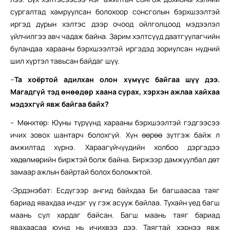
сургалтад хамруулсан болохоор сонсголын бэрхшээлтэй
иргэд дурын хэлтэс дээр очоод ойлголцоод мэдээлэл
үйлчилгээ авч чадаж байна. Зарим хэлтсүүд даатгуулагчийн
буландаа харааны бэрхшээлтэй иргэдэд зориулсан нүдний
шил хүртэл тавьсан байдаг шүү.
–
Та хоёртой адилхан олон хүмүүс байгаа шүү дээ.
Магадгүй тэд өнөөдөр хаана сурах, хэрхэн ажлаа хайхаа
мэдэхгүй явж байгаа байх?
– Мөнхтөр: Юуны түрүүнд харааны бэрхшээлтэй гэдгээсээ
ичих зовох шантарч болохгүй. Хүн өөрөө зүтгэж байж л
амжилтад хүрнэ. Хараагүйчүүдийн холбоо дэргэдээ
хөдөлмөрийн биржтэй болж байна. Биржээр дамжуулбал дөт
замаар ажлын байртай болох боломжтой.
-Эрдэнэбат: Есдүгээр ангид байхдаа Би багшаасаа таяг
бариад явахдаа ичдэг үү гэж асууж байлаа. Тухайн үед багш
маань сул хардаг байсан. Багш маань таяг бариад
явахаасаа юунд нь ичихвээ дээ. Таягтай хэрнээ явж