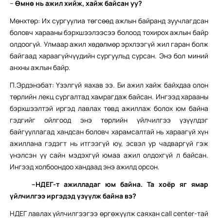
–
Өмнө нь ажил хийж, хайж байсан уу?
Мөнхтөр: Их сургуулиа төгсөөд ажлын байранд зуучлагдсан
боловч харааны бэрхшээлээсээ болоод тохирох ажлын байр
олдоогүй. Улмаар ажил хөдөлмөр эрхлээгүй жил гаран болж
байгаад хараагүйчүүдийн сургуульд сурсан. Энэ бол миний
анхны ажлын байр.
П.Эрдэнэбат: Үзэлгүй яахав ээ. Би ажил хайж байхдаа олон
төрлийн лекц сургалтад хамрагдаж байсан. Ингээд харааны
бэрхшээлтэй иргэд лавлах төвд ажиллаж болох юм байна
гэдгийг ойлгоод энэ төрлийн үйлчилгээ үзүүлдэг
байгууллагад хандсан боловч харамсалтай нь хараагүй хүн
ажиллана гэдэгт нь итгээгүй юу, эсвэл ур чадваргүй гэж
үнэлсэн үү сайн мэдэхгүй юмаа ажил олдохгүй л байсан.
Ингээд холбоондоо хандаад энэ ажилд орсон.
–
НДЕГ-т ажилладаг юм байна. Та хоёр яг ямар
үйлчилгээ иргэдэд үзүүлж байна вэ?
НДЕГ лавлах үйлчилгээгээ өргөжүүлж саяхан call center-тай