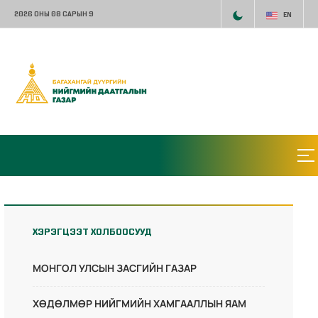
2026 ОНЫ 08 САРЫН 9
EN
ХЭРЭГЦЭЭТ ХОЛБООСУУД
МОНГОЛ УЛСЫН ЗАСГИЙН ГАЗАР
ХӨДӨЛМӨР НИЙГМИЙН ХАМГААЛЛЫН ЯАМ