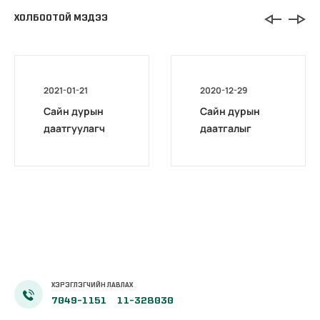
ХОЛБООТОЙ МЭДЭЭ
2021-01-21
2020-12-29
Сайн дурын
Сайн дурын
даатгуулагч
даатгалыг
эхийн
бүрэн
жирэмсний
цахимжууллаа.
болон
амаржсаны
тэтгэмжийг
100 хувиар
олгож эхэллээ
ХЭРЭГЛЭГЧИЙН ЛАВЛАХ
7049-1151
11-328030