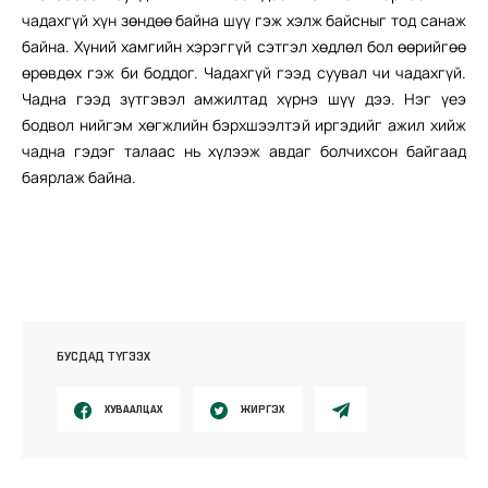
чадахгүй хүн зөндөө байна шүү гэж хэлж байсныг тод санаж
байна. Хүний хамгийн хэрэггүй сэтгэл хөдлөл бол өөрийгөө
өрөвдөх гэж би боддог. Чадахгүй гээд суувал чи чадахгүй.
Чадна гээд зүтгэвэл амжилтад хүрнэ шүү дээ. Нэг үеэ
бодвол нийгэм хөгжлийн бэрхшээлтэй иргэдийг ажил хийж
чадна гэдэг талаас нь хүлээж авдаг болчихсон байгаад
баярлаж байна.
БУСДАД ТҮГЭЭХ
ХУВААЛЦАХ
ЖИРГЭХ