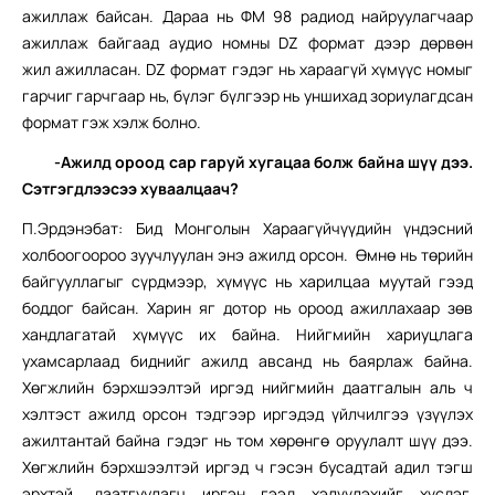
ажиллаж байсан. Дараа нь ФМ 98 радиод найруулагчаар
ажиллаж байгаад аудио номны DZ формат дээр дөрвөн
жил ажилласан. DZ формат гэдэг нь хараагүй хүмүүс номыг
гарчиг гарчгаар нь, бүлэг бүлгээр нь уншихад зориулагдсан
формат гэж хэлж болно.
-Ажилд ороод сар гаруй хугацаа болж байна шүү дээ.
Сэтгэгдлээсээ хуваалцаач?
П.Эрдэнэбат: Бид Монголын Хараагүйчүүдийн үндэсний
холбоогоороо зуучлуулан энэ ажилд орсон. Өмнө нь төрийн
байгууллагыг сүрдмээр, хүмүүс нь харилцаа муутай гээд
боддог байсан. Харин яг дотор нь ороод ажиллахаар зөв
хандлагатай хүмүүс их байна. Нийгмийн хариуцлага
ухамсарлаад биднийг ажилд авсанд нь баярлаж байна.
Хөгжлийн бэрхшээлтэй иргэд нийгмийн даатгалын аль ч
хэлтэст ажилд орсон тэдгээр иргэдэд үйлчилгээ үзүүлэх
ажилтантай байна гэдэг нь том хөрөнгө оруулалт шүү дээ.
Хөгжлийн бэрхшээлтэй иргэд ч гэсэн бусадтай адил тэгш
эрхтэй, даатгуулагч иргэн гээд хэлүүлэхийг хүсдэг.