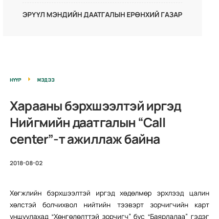
ЭРҮҮЛ МЭНДИЙН ДААТГАЛЫН ЕРӨНХИЙ ГАЗАР
НҮҮР
МЭДЭЭ
Харааны бэрхшээлтэй иргэд
Нийгмийн даатгалын “Call
center”-т ажиллаж байна
2018-08-02
Хөгжлийн бэрхшээлтэй иргэд хөдөлмөр эрхлээд цалин
хөлстэй болчихвол нийтийн тээвэрт зорчигчийн карт
уншуулахад “Хөнгөлөлттэй зорчигч” бус “Баярлалаа” гэдэг