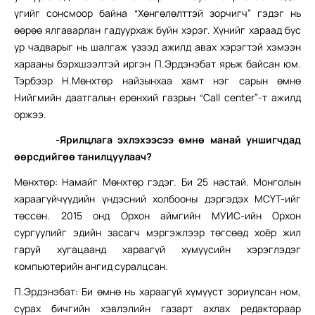
үгийг сонсмоор байна “Хөнгөлөлттэй зорчигч” гэдэг нь
өөрөө ялгаварлан гадуурхаж буйн хэрэг. Хүнийг хараад бус
ур чадварыг нь шалгаж үзээд ажилд авах хэрэгтэй хэмээн
харааны бэрхшээлтэй иргэн П.Эрдэнэбат ярьж байсан юм.
Тэрбээр Н.Мөнхтөр найзынхаа хамт нэг сарын өмнө
Нийгмийн даатгалын ерөнхий газрын “Call center”-т ажилд
оржээ.
-Ярилцлага эхлэхээсээ өмнө манай уншигчдад
өөрсдийгөө танилцуулаач?
Мөнхтөр: Намайг Мөнхтөр гэдэг. Би 25 настай. Монголын
хараагүйчүүдийн үндэсний холбооны дэргэдэх МСҮТ-ийг
төссөн. 2015 онд Орхон аймгийн МУИС-ийн Орхон
сургуулийг эдийн засагч мэргэжлээр төгсөөд хоёр жил
гаруй хугацаанд хараагүй хүмүүсийн хэрэглэдэг
компьютерийн ангид суралцсан.
П.Эрдэнэбат: Би өмнө нь хараагүй хүмүүст зориулсан ном,
сурах бичгийн хэвлэлийн газарт ахлах редактораар