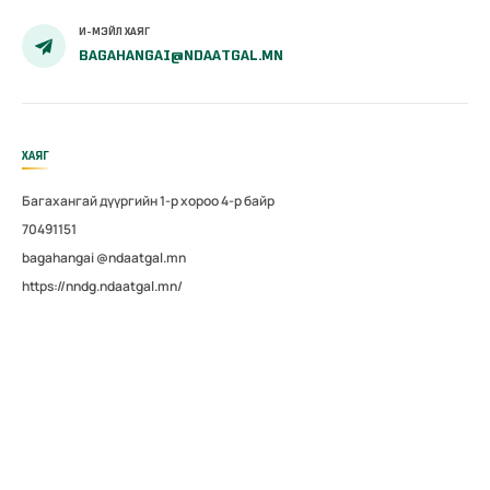
И-МЭЙЛ ХАЯГ
BAGAHANGAI@NDAATGAL.MN
ХАЯГ
Багахангай дүүргийн 1-р хороо 4-р байр
70491151
bagahangai @ndaatgal.mn
https://nndg.ndaatgal.mn/