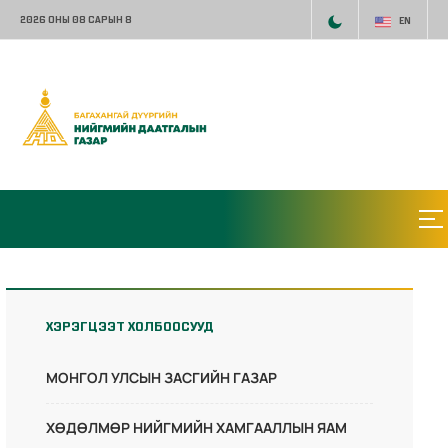
2026 ОНЫ 08 САРЫН 8
EN
ХЭРЭГЦЭЭТ ХОЛБООСУУД
МОНГОЛ УЛСЫН ЗАСГИЙН ГАЗАР
ХӨДӨЛМӨР НИЙГМИЙН ХАМГААЛЛЫН ЯАМ