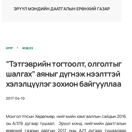
ЭРҮҮЛ МЭНДИЙН ДААТГАЛЫН ЕРӨНХИЙ ГАЗАР
НҮҮР
МЭДЭЭ
”Тэтгэврийн тогтоолт, олголтыг
шалгах” аяныг дүгнэж нээлттэй
хэлэлцүүлэг зохион байгууллаа
2017-04-10
Монгол Улсын Хөдөлмөр, нийгмийн хамгааллын сайдын 2016
оы А/319 дугаар тушаал, Эрүүл мэнд, нийгмийн даатгалын
ерөнхий газрын даргын 2017 оны А/11 дугаар тушаалаар