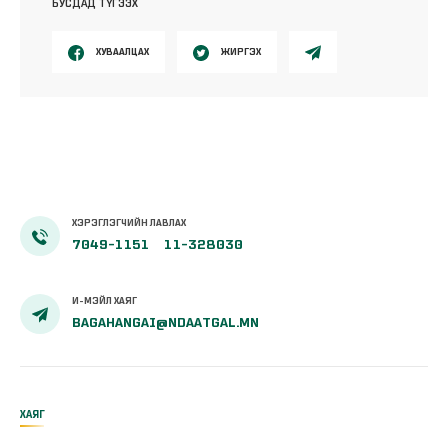
БУСДАД ТҮГЭЭХ
ХУВААЛЦАХ
ЖИРГЭХ
ХЭРЭГЛЭГЧИЙН ЛАВЛАХ
7049-1151
11-328030
И-МЭЙЛ ХАЯГ
BAGAHANGAI@NDAATGAL.MN
ХАЯГ