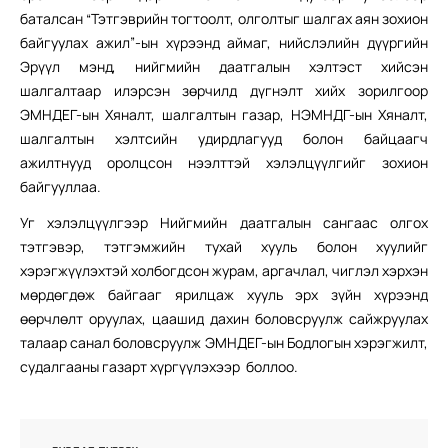
баталсан “Тэтгэврийн тогтоолт, олголтыг шалгах аян зохион
байгуулах ажил”-ын хүрээнд аймаг, нийслэлийн дүүргийн
Эрүүл мэнд, нийгмийн даатгалын хэлтэст хийсэн
шалгалтаар илэрсэн зөрчилд дүгнэлт хийх зорилгоор
ЭМНДЕГ-ын Хяналт, шалгалтын газар, НЭМНДГ-ын Хяналт,
шалгалтын хэлтсийн удирдлагууд болон байцаагч
ажилтнууд оролцсон нээлттэй хэлэлцүүлгийг зохион
байгууллаа.
Уг хэлэлцүүлгээр Нийгмийн даатгалын сангаас олгох
тэтгэвэр, тэтгэмжийн тухай хууль болон хуулийг
хэрэгжүүлэхтэй холбогдсон журам, аргачлал, чиглэл хэрхэн
мөрдөгдөж байгааг ярилцаж хууль эрх зүйн хүрээнд
өөрчлөлт оруулах, цаашид дахин боловсруулж сайжруулах
талаар санал боловсруулж ЭМНДЕГ-ын Бодлогын хэрэгжилт,
судалгааны газарт хүргүүлэхээр боллоо.