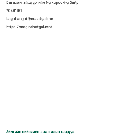
Багахангай дүүргийн 1-р хороо 4-р байр
70491151
bagahangai @ndaatgal.mn
https://nndg.ndaatgal.mn/
Аймгийн нийгмийн даатгалын газрууд