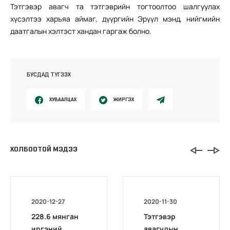
Тэтгэвэр авагч та тэтгэврийн тогтоолтоо шалгуулах
хүсэлтээ харъяа аймаг, дүүргийн Эрүүл мэнд, нийгмийн
даатгалын хэлтэст хандан гаргаж болно.
БУСДАД ТҮГЭЭХ
ХУВААЛЦАХ
ЖИРГЭХ
ХОЛБООТОЙ МЭДЭЭ
2020-12-27
2020-11-30
228.6 мянган
Тэтгэвэр
иргэний
авагчдын