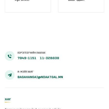
тэтгэврийн
анхааралд
зээлийг
чөлөөллөө
ХЭРЭГЛЭГЧИЙН ЛАВЛАХ
7049-1151
11-328030
И-МЭЙЛ ХАЯГ
BAGAHANGAI@NDAATGAL.MN
ХАЯГ