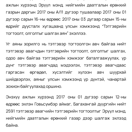
ажлын хүрээнд Эрүүл мэнд, нийгмийн даатгалын ерөнхий
газрын даргын 2017 оны А/11 дүгээр тушаалаар 2017 оны 01
дүгээр сарын 16-ны өдрөөс 2017 оны 03 дугаар сарын 15-ны
өдрийг дуусталх хугацаанд улсын хэмжээнд “Тэтгэврийн
тогтоолт, олголтыг шалгах аян” эхэллээ.
Уг аяны зорилго нь тэтгэвэр тогтоолгон авч байгаа нийт
тэтгэвэр авагчдын тэтгэврийн тогтоолт, олголтыг шалгах,
одоо авч байгаа тэтгэврийн хэмжээг баталгаажуулах, үр
дүнг тэтгэвэр авагчдад мэдээлэх, тэтгэвэр авагчдаас
гаргасан өргөдөл, хүсэлтийг хүлээн авч шуурхай
шийдвэрлэх, аяныг улсын хэмжээнд үр дүнтэй, чанартай
зохион байгуулахад оршино.
Энэхүү ажлын хүрээнд 2017 оны 01 дүгээр сарын 12-ны
өдрөөс эхлэн Говьсүмбэр аймаг, Багахангай дүүргийн нийт
2591 тэтгэвэр авагчийн тэтгэврийн тогтоолтыг Эрүүл мэнд,
нийгмийн даатгалын ерөнхий газар дээр шалгаж эхлээд
байна.