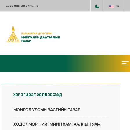
2026 ОНЫ 08 САРЫН 8
EN
ХЭРЭГЦЭЭТ ХОЛБООСУУД
МОНГОЛ УЛСЫН ЗАСГИЙН ГАЗАР
ХӨДӨЛМӨР НИЙГМИЙН ХАМГААЛЛЫН ЯАМ