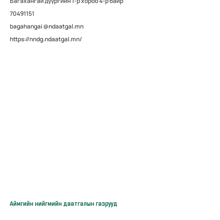
Багахангай дүүргийн 1-р хороо 4-р байр
70491151
bagahangai @ndaatgal.mn
https://nndg.ndaatgal.mn/
Аймгийн нийгмийн даатгалын газрууд