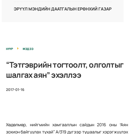
ЭРҮҮЛ МЭНДИЙН ДААТГАЛЫН ЕРӨНХИЙ ГАЗАР
НҮҮР
МЭДЭЭ
“Тэтгэврийн тогтоолт, олголтыг
шалгах аян” эхэллээ
2017-01-16
Хөдөлмөр, нийгмийн хамгааллын сайдын 2016 оны “Аян
зохион байгуулах тухай” А/319 дүгээр тушаалыг хэрэгжүүлэх